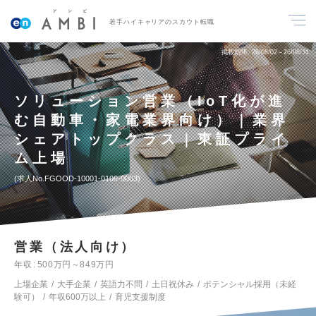
若手ハイキャリアのスカウト転職
掲載期間
26/08/02～26/08/31
ソリューション営業（IoT化が進
む自動車・家電業界向け）｜業界
シェアトップクラス｜東証プライ
ム上場
求人No.FGOOD-10001-0106-0003
営業（法人向け）
年収
500万円～849万円
上場企業
大手企業
英語力不問
土日祝休み
ポテンシャル採用（未経
験可）
年収600万以上
育児支援制度