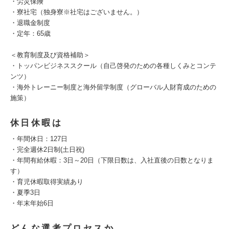
・労災保険
・寮社宅（独身寮※社宅はございません。）
・退職金制度
・定年：65歳
＜教育制度及び資格補助＞
・トッパンビジネススクール（自己啓発のための各種しくみとコンテ
ンツ）
・海外トレーニー制度と海外留学制度（グローバル人財育成のための
施策）
休日休暇は
・年間休日：127日
・完全週休2日制(土日祝)
・年間有給休暇：3日～20日（下限日数は、入社直後の日数となりま
す）
・育児休暇取得実績あり
・夏季3日
・年末年始6日
どんな選考プロセスか