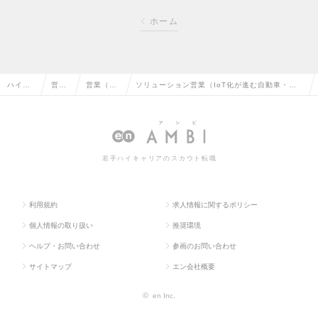
ホーム
ハイク
営業
営業（法
ソリューション営業（IoT化が進む自動車・家
ラス求
系の
人向け）
電業界向け）｜業界シェアトップクラス｜東証
人TOP
転職
の転職
プライム上場の求人情報
若手ハイキャリアのスカウト転職
利用規約
求人情報に関するポリシー
個人情報の取り扱い
推奨環境
ヘルプ・お問い合わせ
参画のお問い合わせ
サイトマップ
エン会社概要
©
en Inc.