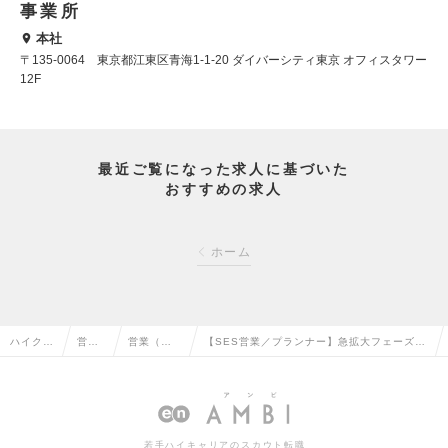
事業所
本社
〒135-0064 東京都江東区青海1-1-20 ダイバーシティ東京 オフィスタワー
12F
最近ご覧になった求人に基づいた
おすすめの求人
ホーム
ハイクラ
営業
営業（法
【SES営業／プランナー】急拡大フェーズの
ス求人T
系の
人向け）
コアメンバー募集！早期キャリアアップ可能
OP
転職
の転職
の求人情報
若手ハイキャリアのスカウト転職