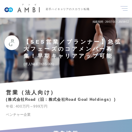
若手ハイキャリアのスカウト転職
掲載期間
26/07/30～26/08/12
【SES営業／プランナー】急拡
大フェーズのコアメンバー募
集！早期キャリアアップ可能
求人No.FTKBS-005
営業（法人向け）
株式会社Road（旧：株式会社Road Goal Holdings）
年収
400万円～999万円
ベンチャー企業