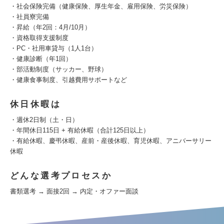
・社会保険完備（健康保険、厚生年金、雇用保険、労災保険）
・社員寮完備
・昇給（年2回：4月/10月）
・資格取得支援制度
・PC・社用車貸与（1人1台）
・健康診断（年1回）
・部活動制度（サッカー、野球）
・健康食事制度、引越費用サポートなど
休日休暇は
・週休2日制（土・日）
・年間休日115日 + 有給休暇（合計125日以上）
・有給休暇、慶弔休暇、産前・産後休暇、育児休暇、アニバーサリー
休暇
どんな選考プロセスか
書類選考 → 面接2回 → 内定・オファー面談