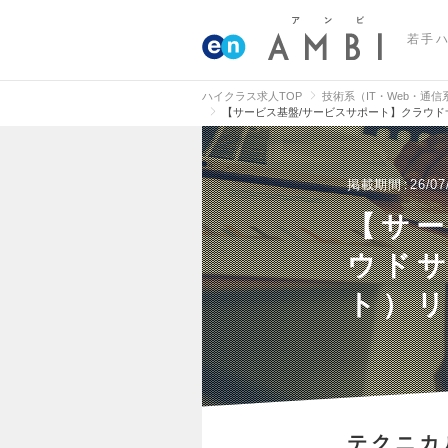
若手
ハイクラス求人TOP
技術系（IT・Web・通
【サービス基盤/サービスサポート】クラウド
掲載期間
26/07
【サ
ウド
ト）リ
テクニカ