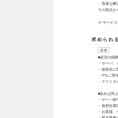
・迅速な解
ラの視点か
※ サービ
求められ
必須
■必須の経
・サーバ、
・仮想化に
・ITILに
・テクニカ
■あれば尚
・サーバ保
・仮想化環境
・お客様、
・既存業務