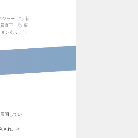
ネジャー
新
役員直下
事
ションあり
業展開してい
導入され、そ