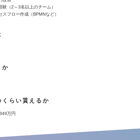
経験（2～3名以上のチーム）
セスフロー作成（BPMNなど）
は
くか
のくらい貰えるか
 849万円