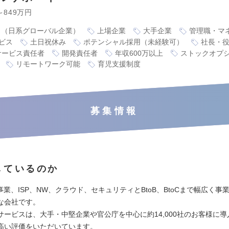
～849万円
り（日系グローバル企業）
上場企業
大手企業
管理職・マ
ビス
土日祝休み
ポテンシャル採用（未経験可）
社長・
サービス責任者
開発責任者
年収600万以上
ストックオプ
リモートワーク可能
育児支援制度
募集情報
しているのか
I事業、ISP、NW、クラウド、セキュリティとBtoB、BtoCまで幅広く事
な会社です。
サービスは、大手・中堅企業や官公庁を中心に約14,000社のお客様に
高い評価をいただいています。