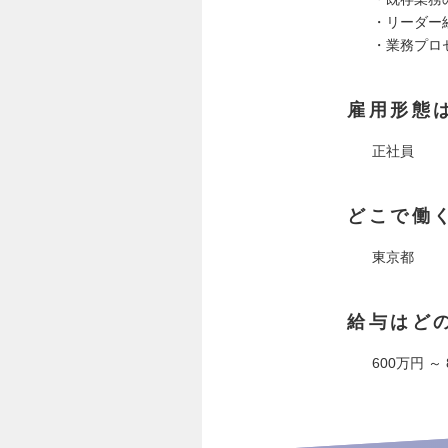
・リーダー
・業務プロ
雇用形態
正社員
どこで働
東京都
給与はど
600万円 ～