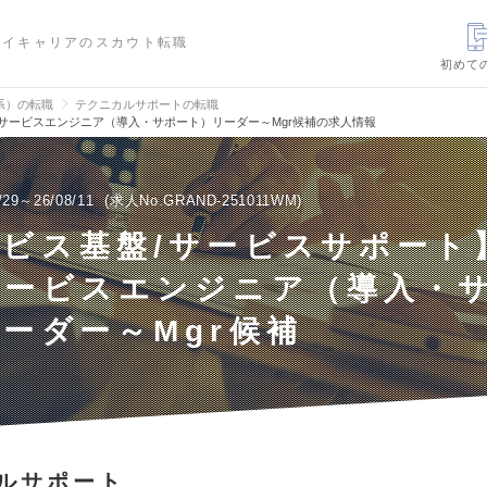
ハイキャリアのスカウト転職
初めて
信系）の転職
テクニカルサポートの転職
サービスエンジニア（導入・サポート）リーダー～Mgr候補の求人情報
/29～26/08/11
求人No.GRAND-251011WM
ービス基盤/サービスサポート
サービスエンジニア（導入・
ーダー～Mgr候補
ルサポート