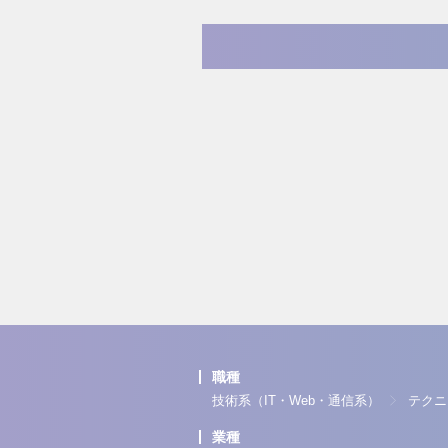
職種
技術系（IT・Web・通信系）
テクニ
業種