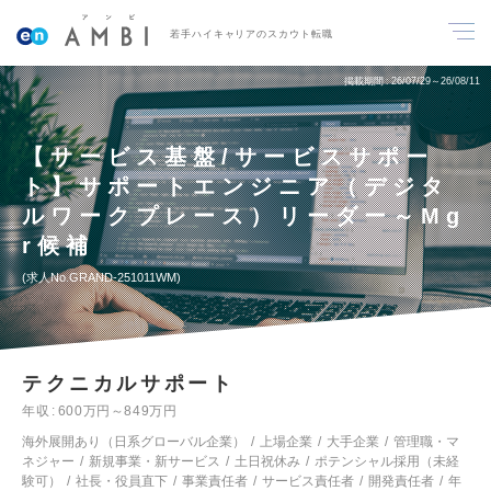
若手ハイキャリアのスカウト転職
掲載期間
26/07/29～26/08/11
【サービス基盤/サービスサポー
ト】サポートエンジニア（デジタ
ルワークプレース）リーダー～Mg
r候補
求人No.GRAND-251011WM
テクニカルサポート
年収
600万円～849万円
海外展開あり（日系グローバル企業）
上場企業
大手企業
管理職・マ
ネジャー
新規事業・新サービス
土日祝休み
ポテンシャル採用（未経
験可）
社長・役員直下
事業責任者
サービス責任者
開発責任者
年