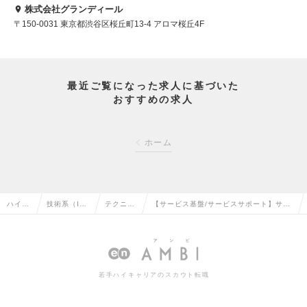
株式会社グランディール
〒150-0031 東京都渋谷区桜丘町13-4 アロマ桜丘4F
最近ご覧になった求人に基づいた
おすすめの求人
ホーム
ハイク
技術系（I
テクニカ
【サービス基盤/サービスサポート】サポ
ラス求
T・Web・通
ルサポー
ートエンジニア（デジタルワークプレー
人TOP
信系）の転
トの転職
ス）リーダー～Mgr候補の求人情報
職
若手ハイキャリアのスカウト転職