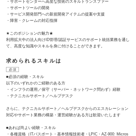
・サポートセンターへ高度な技術のスキルトランスファー
・サポートツールの開発
・サービス開発部門への新規開発アイテムの提案や支援
・障害・クレームの対応指揮
★このポジションの魅力★
利用拡大中の法人向けID管理/認証サービスのサポート統括業務を通し
て、高度な知識やスキルを身に付けることができます。
求められるスキルは
必須
■必須の経験・スキル
以下のいずれかのご経験のある方
・インフラの運用／保守（サーバー・ネットワーク問わず）経験
・テクニカルサポート／ヘルプデスク
さらに、テクニカルサポート／ヘルプデスクからのエスカレーション
対応やサポート業務の構築・運営経験がある方は歓迎いたします
■あれば尚よい経験・スキル
・各種資格（ITパスポート・基本情報技術者・LPIC・AZ-900: Micros