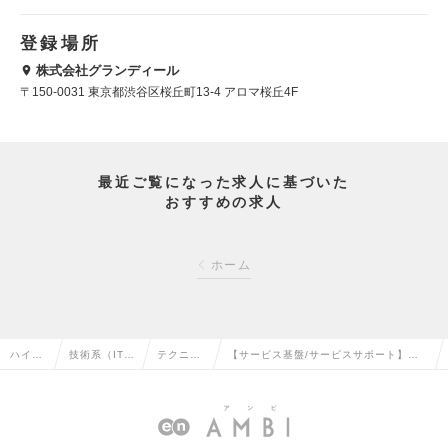
登録場所
株式会社グランディール
〒150-0031 東京都渋谷区桜丘町13-4 アロマ桜丘4F
最近ご覧になった求人に基づいた
おすすめの求人
ホーム
ハイク
技術系（IT・
テクニカ
【サービス基盤/サービスサポート】サ
ラス求
Web・通信
ルサポー
ポートエンジニア（ID管理/認証）（リ
人TOP
系）の転職
トの転職
ーダー～Mgr候補）の求人情報