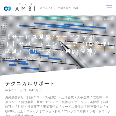
若手ハイキャリアのスカウト転職
掲載期間
26/07/29～26/08/11
【サービス基盤/サービスサポー
ト】サポートエンジニア（ID管理/
認証）（リーダー～Mgr候補）
求人No.GRAND-251011WM
テクニカルサポート
年収
600万円～849万円
海外展開あり（日系グローバル企業）
上場企業
大手企業
管理職・マ
ネジャー
新規事業・新サービス
土日祝休み
ポテンシャル採用（未経
験可）
社長・役員直下
事業責任者
サービス責任者
開発責任者
年
収600万以上
ストックオプションあり
フレックス勤務
リモートワーク