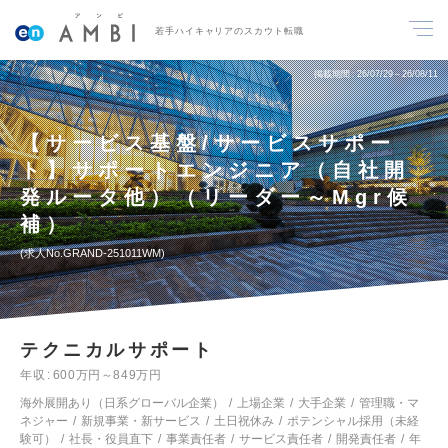
若手ハイキャリアのスカウト転職
掲載期間
26/07/29～26/08/11
【サービス基盤/サービスサポー
ト】サポートエンジニア（自社開
発ルータ他）（リーダー～Mgr候
補）
求人No.GRAND-251011WM
テクニカルサポート
年収
600万円～849万円
海外展開あり（日系グローバル企業）
上場企業
大手企業
管理職・マ
ネジャー
新規事業・新サービス
土日祝休み
ポテンシャル採用（未経
験可）
社長・役員直下
事業責任者
サービス責任者
開発責任者
年