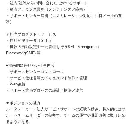
・社内/社外からの問い合わせに対するサポート
・顧客アナウンス業務（メンテナンス／障害）
・サポートセンター連携（エスカレーション対応／回答メールの査
読）
※担当プロダクト・サービス
・自社開発ルータ（SEIL）
・機器の自動設定や一元管理を行うSEIL Management
Framework(SMF) 等
■将来的に任せたい仕事内容
・サポートセンターコントロール
・サービス仕様書等のドキュメント制作／管理
・Web更新
・サポート業務プロセスの設計／構築／改善
★ポジションの魅力
ルータメーカー・法人サービスサポートの経験を積み、将来的にはサ
ポートチームリーダーの役割で、チームの運営や課題改善に取り組め
るようになる。