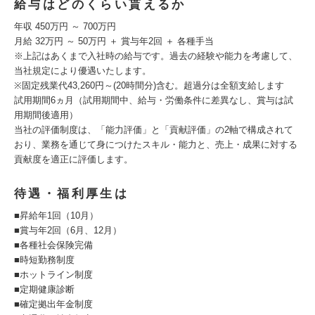
給与はどのくらい貰えるか
年収 450万円 ～ 700万円
月給 32万円 ～ 50万円 ＋ 賞与年2回 ＋ 各種手当
※上記はあくまで入社時の給与です。過去の経験や能力を考慮して、
当社規定により優遇いたします。
※固定残業代43,260円～(20時間分)含む。超過分は全額支給します
試用期間6ヵ月（試用期間中、給与・労働条件に差異なし、賞与は試
用期間後適用）
当社の評価制度は、「能力評価」と「貢献評価」の2軸で構成されて
おり、業務を通じて身につけたスキル・能力と、売上・成果に対する
貢献度を適正に評価します。
待遇・福利厚生は
■昇給年1回（10月）
■賞与年2回（6月、12月）
■各種社会保険完備
■時短勤務制度
■ホットライン制度
■定期健康診断
■確定拠出年金制度