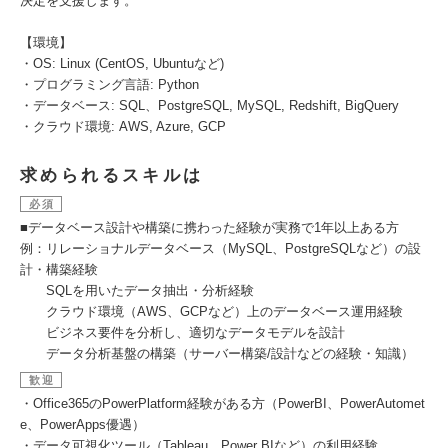
決定を支援します。
【環境】
・OS: Linux (CentOS, Ubuntuなど)
・プログラミング言語: Python
・データベース: SQL、PostgreSQL, MySQL, Redshift, BigQuery
・クラウド環境: AWS, Azure, GCP
求められるスキルは
必須
■データベース設計や構築に携わった経験が実務で1年以上ある方
例：リレーショナルデータベース（MySQL、PostgreSQLなど）の設
計・構築経験
SQLを用いたデータ抽出・分析経験
クラウド環境（AWS、GCPなど）上のデータベース運用経験
ビジネス要件を分析し、適切なデータモデルを設計
データ分析基盤の構築（サーバー構築/設計などの経験・知識）
歓迎
・Office365のPowerPlatform経験がある方（PowerBI、PowerAutomet
e、PowerApps優遇）
・データ可視化ツール（Tableau、Power BIなど）の利用経験