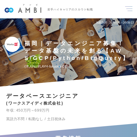
若手ハイキャリアのスカウト転職
掲載期間
26/07/31～26/08/13
福岡｜データエンジニア募集！
データ基盤の未来を創る【AW
S/GCP/Python/BigQuery】
求人No.VLAYH-fukuoka-DE
データベースエンジニア
ワークスアイディ株式会社
年収
450万円～699万円
英語力不問
転勤なし
土日祝休み