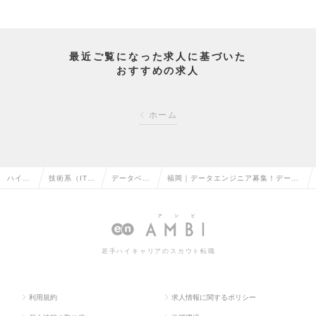
最近ご覧になった求人に基づいた
おすすめの求人
ホーム
ハイク
技術系（IT・
データベー
福岡｜データエンジニア募集！データ
ラス求
Web・通信
スエンジニ
基盤の未来を創る【AWS/GCP/Pytho
人TOP
系）の転職
アの転職
n/BigQuery】の求人情報
若手ハイキャリアのスカウト転職
利用規約
求人情報に関するポリシー