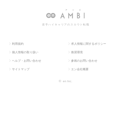
求人TOP
物流・購買・貿易系
買・
の転職・求人情報一覧
調達
若手ハイキャリアのスカウト転職
利用規約
求人情報に関するポリシー
個人情報の取り扱い
推奨環境
ヘルプ・お問い合わせ
参画のお問い合わせ
サイトマップ
エン会社概要
©
en Inc.