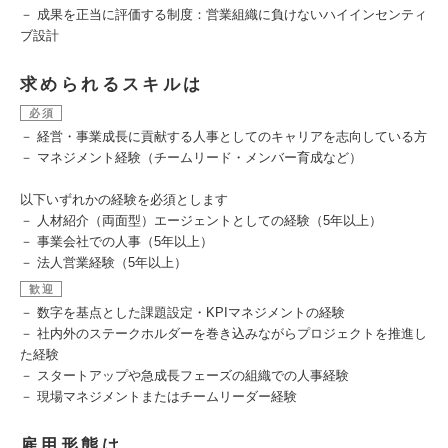
－ 成果を正当に評価する制度：営業組織に負けないハイインセンティ
ブ設計
求められるスキルは
必須
－ 経営・事業成長に貢献する人事としてのキャリアを志向している方
－ マネジメント経験（チームリード・メンバー育成など）
以下いずれかの経験を必須とします
－ 人材紹介（両面型）エージェントとしての経験（5年以上）
－ 事業会社での人事（5年以上）
－ 法人営業経験（5年以上）
歓迎
－ 数字を基点とした課題設定・KPIマネジメントの経験
－ 社内外のステークホルダーを巻き込みながらプロジェクトを推進し
た経験
－ スタートアップや急成長フェーズの組織での人事経験
－ 現場マネジメントまたはチームリーダー経験
雇用形態は