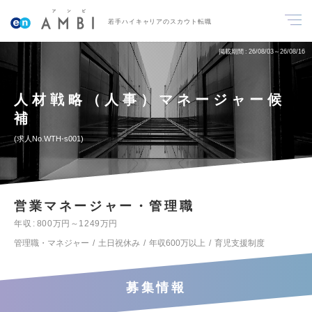
若手ハイキャリアのスカウト転職
掲載期間
26/08/03～26/08/16
人材戦略（人事）マネージャー候
補
求人No.WTH-s001
営業マネージャー・管理職
年収
800万円～1249万円
管理職・マネジャー
土日祝休み
年収600万以上
育児支援制度
募集情報