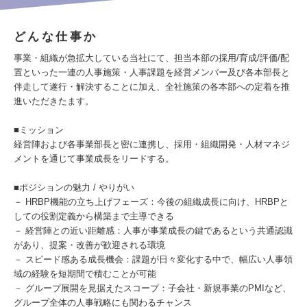
どんな仕事か
事業・組織が急拡大している当社にて、担当本部の採用/育成/評価/配
置といった一連の人事施策・人事課題を経営メンバー及び各本部長と
伴走して遂行・解決することに加え、全社施策の各本部への定着を推
進いただきたます。
■ミッション
経営陣および各事業部長と密に連携し、採用・組織開発・人材マネジ
メントを通じて事業成長をリードする。
■ポジションの魅力 / やりがい
－ HRBP機能の立ち上げフェーズ：今後の組織成長に向け、HRBPと
しての役割定義から構築まで主導できる
－ 経営陣との近い距離感：人事が事業成長の鍵であるという共通認識
があり、提案・改善が歓迎される環境
－ スピード感ある成長機会：課題が日々変化する中で、幅広い人事領
域の経験を短期間で積むことが可能
－ グループ展開を見据えたスコープ：子会社・新規事業のPMIなど、
グループ全体の人事戦略にも関わるチャンス