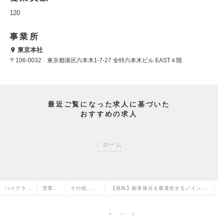
120
事業所
東京本社
〒106-0032 東京都港区六本木1-7-27 全特六本木ビル EAST４階
最近ご覧になった求人に基づいた
おすすめの求人
ホーム
ハイクラス
営業系
その他、営
【徳島】顧客接点を最適化する／インサ
求人TOP
の転職
業系の転職
イドセールスメンバーの求人情報