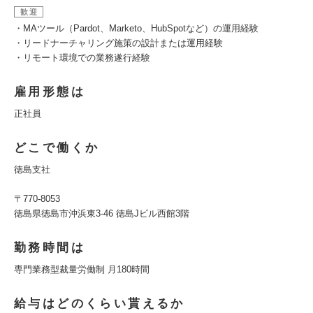
歓迎
・MAツール（Pardot、Marketo、HubSpotなど）の運用経験
・リードナーチャリング施策の設計または運用経験
・リモート環境での業務遂行経験
雇用形態は
正社員
どこで働くか
徳島支社
〒770-8053
徳島県徳島市沖浜東3-46 徳島Jビル西館3階
勤務時間は
専門業務型裁量労働制 月180時間
給与はどのくらい貰えるか