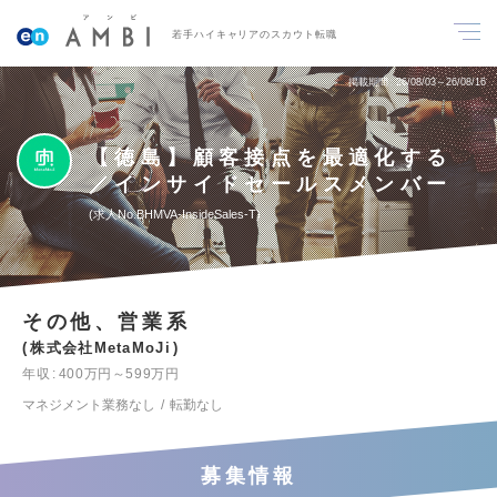
若手ハイキャリアのスカウト転職
掲載期間
26/08/03～26/08/16
【徳島】顧客接点を最適化する
／インサイドセールスメンバー
求人No.BHMVA-InsideSales-T
その他、営業系
株式会社MetaMoJi
年収
400万円～599万円
マネジメント業務なし
転勤なし
募集情報