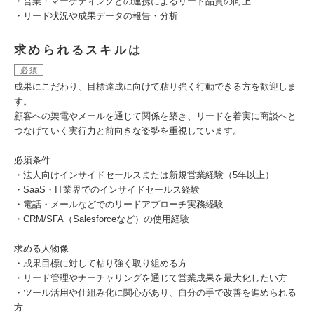
・営業・マーケティングとの連携によるリード品質の向上
・リード状況や成果データの報告・分析
求められるスキルは
必須
成果にこだわり、目標達成に向けて粘り強く行動できる方を歓迎しま
す。
顧客への架電やメールを通じて関係を築き、リードを着実に商談へと
つなげていく実行力と前向きな姿勢を重視しています。
必須条件
・法人向けインサイドセールスまたは新規営業経験（5年以上）
・SaaS・IT業界でのインサイドセールス経験
・電話・メールなどでのリードアプローチ実務経験
・CRM/SFA（Salesforceなど）の使用経験
求める人物像
・成果目標に対して粘り強く取り組める方
・リード管理やナーチャリングを通じて営業成果を最大化したい方
・ツール活用や仕組み化に関心があり、自分の手で改善を進められる
方