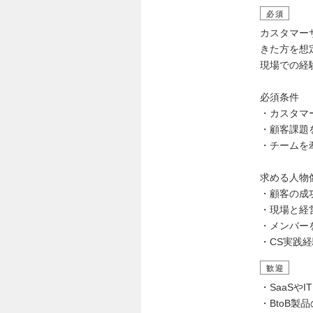
必須
カスタマー
きた方を想
現場での経
必須条件
・カスタマ
・顧客課題
・チームを
求める人物
・顧客の成
・現場と経
・メンバー
・CS実践
歓迎
・SaaSや
・BtoB製