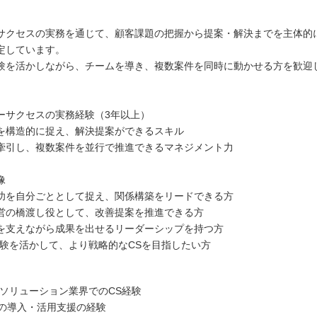
サクセスの実務を通じて、顧客課題の把握から提案・解決までを主体的
定しています。
験を活かしながら、チームを導き、複数案件を同時に動かせる方を歓迎
ーサクセスの実務経験（3年以上）
を構造的に捉え、解決提案ができるスキル
牽引し、複数案件を並行で推進できるマネジメント力
像
功を自分ごととして捉え、関係構築をリードできる方
営の橋渡し役として、改善提案を推進できる方
を支えながら成果を出せるリーダーシップを持つ方
経験を活かして、より戦略的なCSを目指したい方
ITソリューション業界でのCS経験
品の導入・活用支援の経験