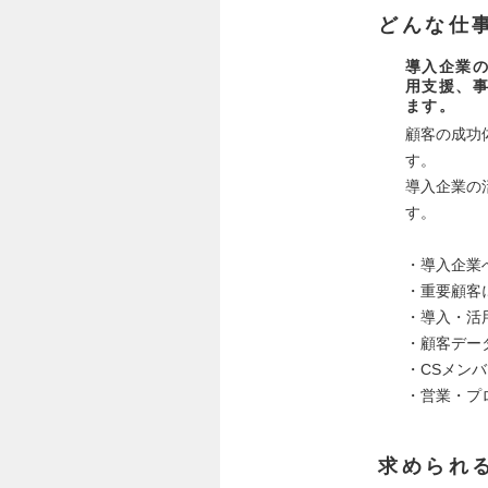
どんな仕
導入企業
用支援、
ます。
顧客の成功
す。
導入企業の
す。
・導入企業
・重要顧客
・導入・活
・顧客デー
・CSメン
・営業・プ
求められ