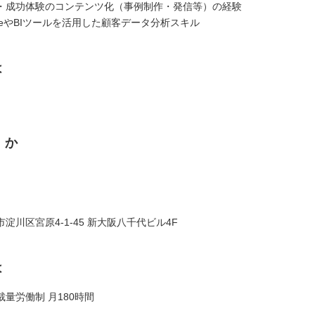
・成功体験のコンテンツ化（事例制作・発信等）の経験
forceやBIツールを活用した顧客データ分析スキル
は
くか
淀川区宮原4-1-45 新大阪八千代ビル4F
は
量労働制 月180時間