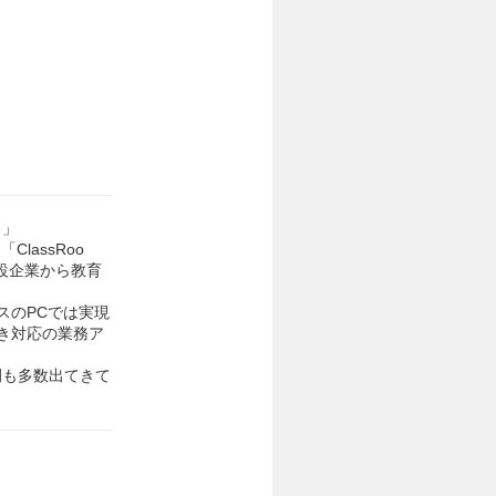
。」
ClassRoo
設企業から教育
スのPCでは実現
き対応の業務ア
例も多数出てきて