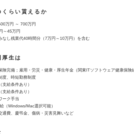
のくらい貰えるか
00万円 ～ 700万円
円～45万円
みなし残業代40時間分（7万円～10万円）を含む
利厚生は
保険完備；雇用・労災・健康・厚生年金（関東ITソフトウェア健康保険
制度、時短勤務制度
（支給条件あり）
（支給条件あり）
ワーク手当
給（Windows/Mac選択可能）
交通費、慶弔金、傷病・災害見舞いなど
は