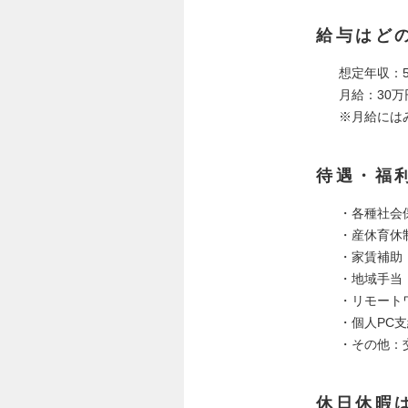
給与はど
想定年収：5
月給：30万
※月給には
待遇・福
・各種社会
・産休育休
・家賃補助
・地域手当
・リモート
・個人PC支
・その他：
休日休暇