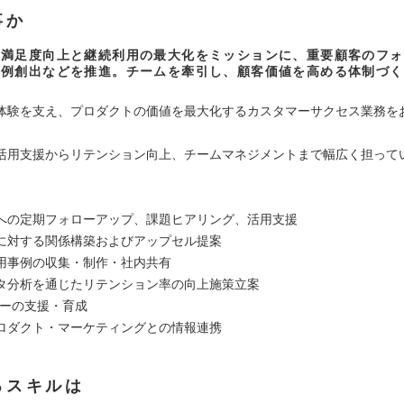
事か
の満足度向上と継続利用の最大化をミッションに、重要顧客のフォ
事例創出などを推進。チームを牽引し、顧客価値を高める体制づく
体験を支え、プロダクトの価値を最大化するカスタマーサクセス業務を
活用支援からリテンション向上、チームマネジメントまで幅広く担って
への定期フォローアップ、課題ヒアリング、活用支援
に対する関係構築およびアップセル提案
用事例の収集・制作・社内共有
タ分析を通じたリテンション率の向上施策立案
バーの支援・育成
ロダクト・マーケティングとの情報連携
るスキルは