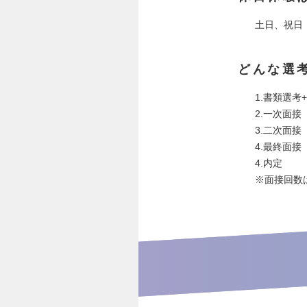
土日、祝日
どんな選
1.書類選考
2.一次面接
3.二次面接
4.最終面接
4.内定
※面接回数