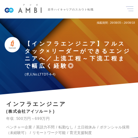
若手ハイキャリアのスカウト転職
掲載期間
26/08/05～26/08/18
【インフラエンジニア】フルス
タック×リーダーができるエンジ
ニアへ／上流工程～下流工程ま
で幅広く経験◎
求人No.LTTDT-4-4
インフラエンジニア
株式会社アイソルート
年収
500万円～699万円
ベンチャー企業
英語力不問
転勤なし
土日祝休み
ポテンシャル採用
（未経験可）
リモートワーク可能
育児支援制度