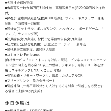
■各種社会保険完備
■出産育児一時金10万円割増支給、高額医療手当(月20,000円以上は給
付)
■保養所(健康保険組合/全国約3000箇所)、フィットネスクラブ、健康
診断、予防接種一部補助
■同好会(フットサル、ボルダリング、ハッカソン、ボードゲーム、キ
ャンプ、ランニング等)
■社員総会(毎月実施)、部門ごと業務報告会(毎月実施)
■社員旅行(全額会社負担)、設立記念パーティー、新年会
■資格取得支援制度、書籍購入制度
■コミュトレ For Isoroot
(自社サービス『コミュトレ』を社内に展開。ビジネスコミュニケーシ
ョン能力向上を図る全700以上の動画、テキスト、確認テスト等を活
用しスキルアップしていくことが可能)
■在宅勤務・リモートワーク可、服装：カジュアルOK
■フリードリンク、飲み会サポート
■引越補助（一都三県以外から入社する方を対象で引越しを必要とす
る場合に上限20万円支給）
休日休暇は
■年間休日休暇：122日(2025年度)