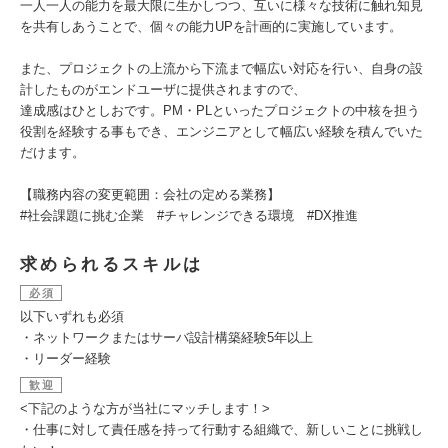
一人一人の能力を最大限に生かしつつ、互いに様々な技術に触れ知見
を共有しあうことで、個々の能力UPを計画的に実施しています。
また、プロジェクトの上流から下流まで幅広い対応を行い、自身の設
計したものがエンドユーザに提供されますので、
達成感はひとしおです。PM・PLといったプロジェクトの中核を担う
役割を経験する事もでき、エンジニアとして幅広い経験を積んでいた
だけます。
【職務内容の変更範囲：会社の定める業務】
#社会課題に挑む企業 #チャレンジできる環境 #DX推進
求められるスキルは
必須
以下いずれも必須
・ネットワークまたはサーバ設計構築経験5年以上
・リーダー経験
歓迎
<下記のような方が当社にマッチします！>
・仕事に対して責任感を持って行動する組織で、新しいことに挑戦し