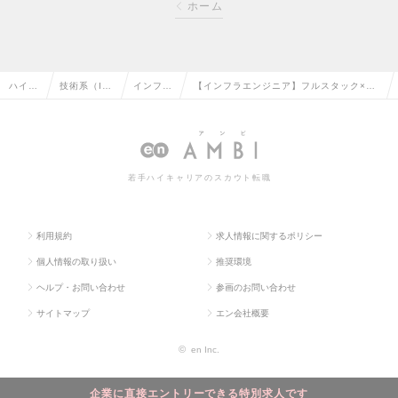
ホーム
ハイク
技術系（I
インフラ
【インフラエンジニア】フルスタック×リ
ラス求
T・Web・
エンジニ
ーダーができるエンジニアへ／上流工程～
人TOP
通信系）の
アの転職
下流工程まで幅広く経験◎の求人情報
転職
若手ハイキャリアのスカウト転職
利用規約
求人情報に関するポリシー
個人情報の取り扱い
推奨環境
ヘルプ・お問い合わせ
参画のお問い合わせ
サイトマップ
エン会社概要
©
en Inc.
企業に直接エントリーできる特別求人です