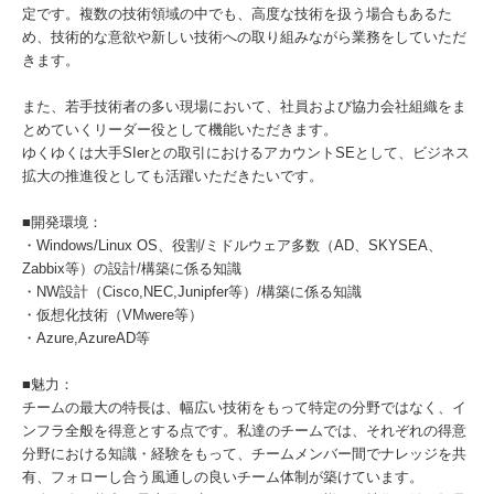
定です。複数の技術領域の中でも、高度な技術を扱う場合もあるた
め、技術的な意欲や新しい技術への取り組みながら業務をしていただ
きます。
また、若手技術者の多い現場において、社員および協力会社組織をま
とめていくリーダー役として機能いただきます。
ゆくゆくは大手SIerとの取引におけるアカウントSEとして、ビジネス
拡大の推進役としても活躍いただきたいです。
■開発環境：
・Windows/Linux OS、役割/ミドルウェア多数（AD、SKYSEA、
Zabbix等）の設計/構築に係る知識
・NW設計（Cisco,NEC,Junipfer等）/構築に係る知識
・仮想化技術（VMwere等）
・Azure,AzureAD等
■魅力：
チームの最大の特長は、幅広い技術をもって特定の分野ではなく、イ
ンフラ全般を得意とする点です。私達のチームでは、それぞれの得意
分野における知識・経験をもって、チームメンバー間でナレッジを共
有、フォローし合う風通しの良いチーム体制が築けています。