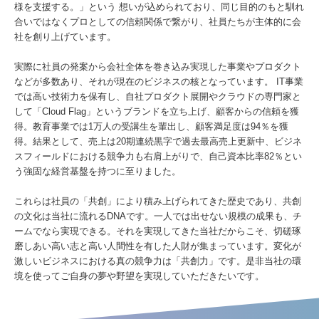
様を支援する。」という 想いが込められており、同じ目的のもと馴れ
合いではなくプロとしての信頼関係で繋がり、社員たちが主体的に会
社を創り上げています。
実際に社員の発案から会社全体を巻き込み実現した事業やプロダクト
などが多数あり、それが現在のビジネスの核となっています。 IT事業
では高い技術力を保有し、自社プロダクト展開やクラウドの専門家と
して「Cloud Flag」というブランドを立ち上げ、顧客からの信頼を獲
得。教育事業では1万人の受講生を輩出し、顧客満足度は94％を獲
得。結果として、売上は20期連続黒字で過去最高売上更新中、ビジネ
スフィールドにおける競争力も右肩上がりで、自己資本比率82％とい
う強固な経営基盤を持つに至りました。
これらは社員の「共創」により積み上げられてきた歴史であり、共創
の文化は当社に流れるDNAです。一人では出せない規模の成果も、チ
ームでなら実現できる。それを実現してきた当社だからこそ、切磋琢
磨しあい高い志と高い人間性を有した人財が集まっています。変化が
激しいビジネスにおける真の競争力は「共創力」です。是非当社の環
境を使ってご自身の夢や野望を実現していただきたいです。