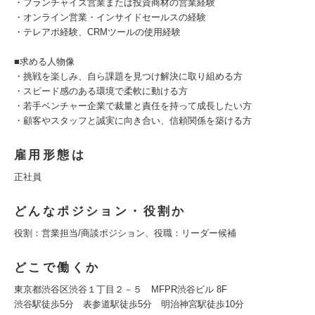
・フランチャイズ営業または投資商材の営業経験
・オンライン営業・インサイドセールスの経験
・テレアポ経験、CRMツールの使用経験
■求める人物像
・挑戦を楽しみ、自ら課題を見つけ解決に取り組める方
・スピード感のある環境で柔軟に動ける方
・若手ベンチャー企業で裁量と責任を持って成長したい方
・顧客やスタッフと誠実に向き合い、信頼関係を築ける方
雇用形態は
正社員
どんなポジション・役割か
役割：営業担当/商談ポジション、役職：リーダー候補
どこで働くか
東京都渋谷区渋谷１丁目２－５ MFPR渋谷ビル 8F
渋谷駅徒歩5分 表参道駅徒歩5分 明治神宮駅徒歩10分