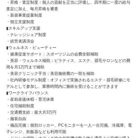
・昇格・査定制度：個人の貢献を正当に評価し、四半期に一度の給与
査定に加え、毎月昇格を審査
・新規事業提案制度
・独立支援制度
▮スキルアップ支援
・ナレッジシェア制度
・経営者講演会
▮ウェルネス・ビューティー
・健康促進サポート：スポーツジムの会費全額補助
・美容・ウェルネス補助：ピラティス、エステ、眉毛サロンなどの費
用を月1万円まで補助
・美容クリニック手当：美容施術費の一部を補助
・社内研修モデル制度：オフィスで実施されるエステ・眉毛研修にモ
デルとして参加し、業務時間内に施術を受けることができます
▮ワークライフバランス
・産前産後休暇・育児休業
・住宅補助制度
・交通費支給：最大月3万円
・服装自由
・備品完備：個別ロッカー、PCモニターを一人一台完備。冷蔵庫、電
子レンジ、炊飯器なども利用可能