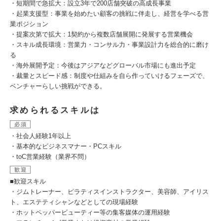
・短期間で急拡大：設立3年で200店舗突破の高成長事業
・起業支援型：事業を始めたい顧客の挑戦に伴走し、経営を学べる営
業ポジション
・提案次第で拡大：1契約から複数店舗展開に発展する営業機会
・スキル成長環境：営業力・コンサル力・事業設計力を総合的に磨け
る
・海外展開予定：今後はアジアなどグローバル市場にも進出予定
・裁量とスピード感：制度や仕組みを自ら作っていけるフェーズで、
ベンチャーらしい挑戦ができる。
求められるスキルは
必須
・社会人経験1年以上
・基本的なビジネスマナー・PCスキル
・toC営業経験（業界不問）
歓迎
■歓迎スキル
・ジムトレーナー、ピラティスインストラクター、美容師、アイリス
ト、エステティシャンなどとしての現場経験
・ホットペッパービューティー等の集客媒体の運用経験