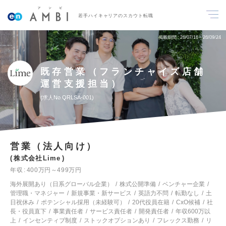
若手ハイキャリアのスカウト転職
掲載期間
26/07/16～26/09/24
既存営業（フランチャイズ店舗
運営支援担当）
求人No.QRLSA-001
営業（法人向け）
株式会社Lime
年収
400万円～499万円
海外展開あり（日系グローバル企業）
株式公開準備
ベンチャー企業
管理職・マネジャー
新規事業・新サービス
英語力不問
転勤なし
土
日祝休み
ポテンシャル採用（未経験可）
20代役員在籍
CxO候補
社
長・役員直下
事業責任者
サービス責任者
開発責任者
年収600万以
上
インセンティブ制度
ストックオプションあり
フレックス勤務
リ