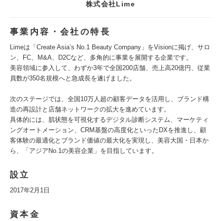
株式会社Lime
事業内容・会社の特長
Limeは「Create Asia’s No.1 Beauty Company」をVisionに掲げ、サロ
ン、FC、M&A、D2Cなど、多角的に事業を展開する企業です。
美容領域に参入して、わずか3年で全国200店舗、売上高20億円、従業
員数が350名規模へと急成長を遂げました。
次のステージでは、全国10万人超の顧客データを活用し、ブランド構
造の再設計と店舗ネットワークの拡大を進めています。
具体的には、肌状態を可視化するデジタル診断システム、マーケティ
ングオートメーション、CRM基盤の高度化といったDXを推進し、顧
客体験の最適化とブランド価値の最大化を実現し、美容大国・日本か
ら、「アジアNo.1の美容企業」を目指しています。
設立
2017年2月1日
資本金