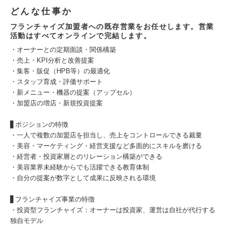
どんな仕事か
フランチャイズ加盟者への既存営業をお任せします。営業
活動はすべてオンラインで完結します。
・オーナーとの定期面談・関係構築
・売上・KPI分析と改善提案
・集客・販促（HPB等）の最適化
・スタッフ育成・評価サポート
・新メニュー・機器の提案（アップセル）
・加盟店の増店・新規投資提案
▋ポジションの特徴
・一人で複数の加盟店を担当し、売上をコントロールできる裁量
・美容・マーケティング・経営支援など多面的にスキルを磨ける
・経営者・投資家層とのリレーション構築ができる
・美容業界未経験からでも活躍できる教育体制
・自分の提案が数字として成果に反映される環境
▋フランチャイズ事業の特徴
・投資型フランチャイズ：オーナーは投資家、運営は自社が代行する
独自モデル