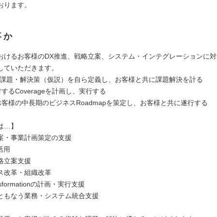
おります。
事か
おけるお客様のDX推進、戦略立案、システム・インテグレーションに
していただきます。
課題・解決策（仮説）を自ら定義し、お客様と共に課題解決を計る
対するCoverageを計画し、実行する
お客様の中長期のビジネスRoadmapを策定し、お客様と共に遂行する
は…】
案・事業計画策定の支援
活用
略立案支援
ス改革・組織改革
ransformationの計画・実行支援
ともなう業務・システム統合支援