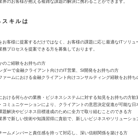
業界のお客様が抱える複雑な課題の解決に携わることができます。
るスキルは
をお客様に提案するだけではなく、お客様の課題に応じ最適なITソリュ
業務プロセスを提案できる方を募集しております。
かのご経験をお持ちの方
ITベンダーで金融クライアント向けのIT営業、SI開発をお持ちの方
ファームにおける金融クライアント向けコンサルティング経験をお持ち
における何らかの業務・ビジネスシステムに対する知見をお持ちの方歓
・コミュニケーションにより、クライアントの意思決定促進が可能な日
課題解決やビジネス目標達成のために全力で取り組むことのできる方
業界で新しい技術や知識習得に貪欲で、新しいビジネスやソリューショ
チームメンバーと責任感を持って対応し、深い信頼関係を築ける方