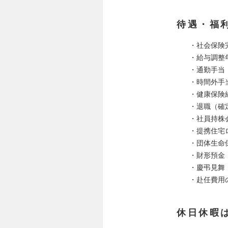
待遇・福
・社会保険
・給与調整
・通勤手当
・時間外手
・健康保険
・退職（確
・社員持株
・提携住宅
・団体生命
・財形預金
・慶弔見舞
・赴任費用
休日休暇