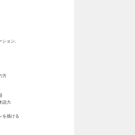
ーション、
の方
迎
本語力
ンを描ける