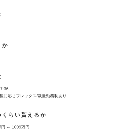
は
くか
は
7:36
職種に応じフレックス/裁量勤務制あり
のくらい貰えるか
円 ～ 1699万円