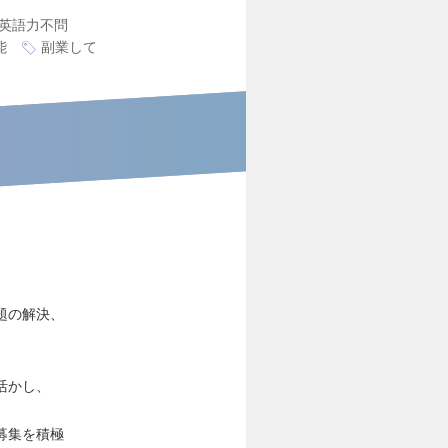
英語力不問
能
副業して
題の解決、
を活かし、
募集を積極