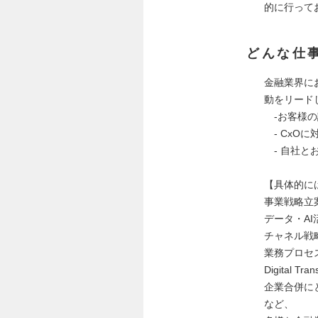
的に行って
どんな仕
金融業界に
動をリード
-お客様の
- CxOに
- 自社と
【具体的に
事業戦略立
データ・AI
チャネル戦
業務プロセ
Digital T
企業合併に
など、