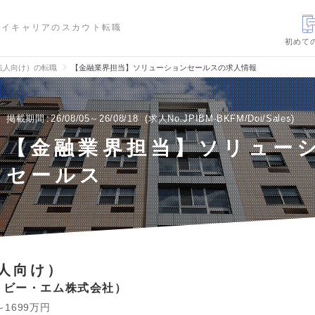
ハイキャリアのスカウト転職
初めて
法人向け）の転職
【金融業界担当】ソリューションセールスの求人情報
掲載期間
26/08/05～26/08/18
求人No.JPIBM-BKFM/Doi/Sales
【金融業界担当】ソリュー
セールス
人向け）
・ビー・エム株式会社
～1699万円