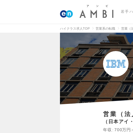
若手
ハイクラス求人TOP
営業系の転職
営業（
営業（法
日本アイ
年収
700万円