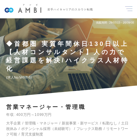
若手ハイキャリアのスカウト転職
掲載期間
26/07/15～26/09/08
◆首都圏 実質年間休日130日以上
【人材コンサルタント】人の力で
経営課題を解決/ハイクラス人材特
化
求人No.VANT-5
営業マネージャー・管理職
年収
400万円～1099万円
大手企業
管理職・マネジャー
新規事業・新サービス
転勤なし
土日
祝休み
ポテンシャル採用（未経験可）
フレックス勤務
リモートワー
ク可能
育児支援制度