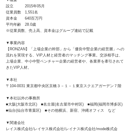
設立 2015年05月
従業員数 1,551名
資本金 640百万円
平均年齢 28.0歳
※従業員数、売上高、資本金はグループ連結で記載
▼事業内容
【RONZAN】「上場企業の幹部」から「優良中堅企業の経営層」への
流れを実現する、VIP人材と経営者のマッチング事業。交渉相手は、
上場企業、中小中堅ベンチャー企業の経営者や、各業界を牽引されて
きたVIP人材。
▼本社
〒104-0031 東京都中央区京橋３－１－１東京スクエアガーデン７階
▼本社以外の事務所
■大阪(大阪市北区) ■名古屋(名古屋市中村区) ■福岡(福岡市博多区)
■仙台(仙台市青葉区) ■その他横浜、新宿、沖縄オフィス など
▼関連会社
レイス株式会社/レイサス株式会社/レイナス株式会社/mode株式会