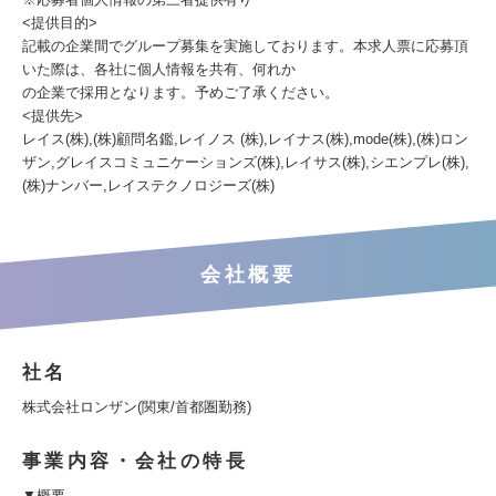
<提供目的>
記載の企業間でグループ募集を実施しております。本求人票に応募頂
いた際は、各社に個人情報を共有、何れか
の企業で採用となります。予めご了承ください。
<提供先>
レイス(株),(株)顧問名鑑,レイノス (株),レイナス(株),mode(株),(株)ロン
ザン,グレイスコミュニケーションズ(株),レイサス(株),シエンプレ(株),
(株)ナンバー,レイステクノロジーズ(株)
会社概要
社名
株式会社ロンザン(関東/首都圏勤務)
事業内容・会社の特長
▼概要