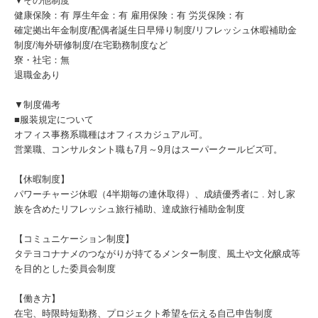
▼その他制度
健康保険：有 厚生年金：有 雇用保険：有 労災保険：有
確定拠出年金制度/配偶者誕生日早帰り制度/リフレッシュ休暇補助金
制度/海外研修制度/在宅勤務制度など
寮・社宅：無
退職金あり
▼制度備考
■服装規定について
オフィス事務系職種はオフィスカジュアル可。
営業職、コンサルタント職も7月～9月はスーパークールビズ可。
【休暇制度】
パワーチャージ休暇（4半期毎の連休取得）、成績優秀者に . 対し家
族を含めたリフレッシュ旅行補助、達成旅行補助金制度
【コミュニケーション制度】
タテヨコナナメのつながりが持てるメンター制度、風土や文化醸成等
を目的とした委員会制度
【働き方】
在宅、時限時短勤務、プロジェクト希望を伝える自己申告制度