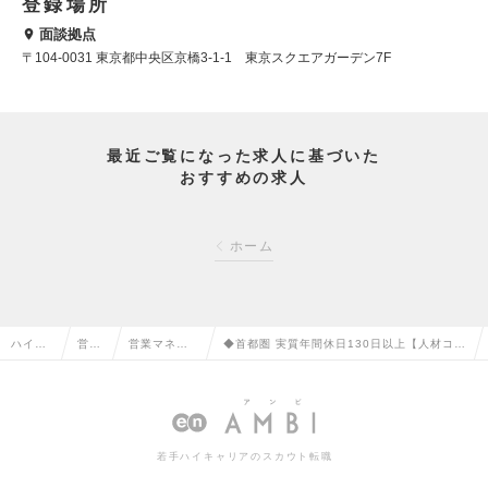
登録場所
面談拠点
〒104-0031 東京都中央区京橋3-1-1 東京スクエアガーデン7F
最近ご覧になった求人に基づいた
おすすめの求人
ホーム
ハイク
営業
営業マネー
◆首都圏 実質年間休日130日以上【人材コン
ラス求
系の
ジャー・管
サルタント】人の力で経営課題を解決/ハイク
人TOP
転職
理職の転職
ラス人材特化の求人情報
若手ハイキャリアのスカウト転職