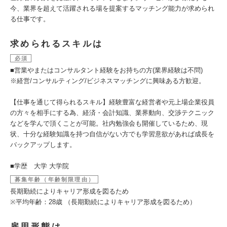
今、業界を超えて活躍される場を提案するマッチング能力が求められ
る仕事です。
求められるスキルは
必須
■営業やまたはコンサルタント経験をお持ちの方(業界経験は不問)
※経営/コンサルティング/ビジネスマッチングに興味ある方歓迎。
【仕事を通じて得られるスキル】経験豊富な経営者や元上場企業役員
の方々を相手にする為、経済・会計知識、業界動向、交渉テクニック
などを学んで頂くことが可能。社内勉強会も開催しているため、現
状、十分な経験知識を持つ自信がない方でも学習意欲があれば成長を
バックアップします。
■学歴 大学 大学院
募集年齢（年齢制限理由）
長期勤続によりキャリア形成を図るため
※平均年齢：28歳 （長期勤続によりキャリア形成を図るため）
雇用形態は