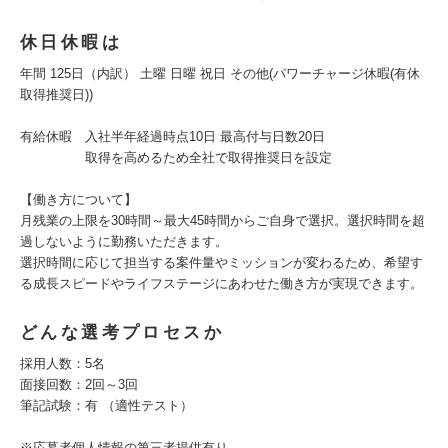
休日休暇は
年間 125日（内訳） 土曜 日曜 祝日 その他(パワーチャージ休暇(有休
取得推奨日))
有給休暇 入社半年経過時点10日 最高付与日数20日
取得を高めるため全社で取得推奨日を設定
【働き方について】
月残業の上限を30時間～最大45時間からご自身で選択。選択時間を超
過しないように勤務いただきます。
選択時間に応じて担当する案件量やミッションが変わるため、希望す
る成長スピードやライフステージにあわせた働き方が実現できます。
どんな選考プロセスか
採用人数：5名
面接回数：2回～3回
筆記試験：有 （適性テスト）
※応募者個人情報の第三者提供有り