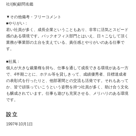
社/(株)顧問名鑑
▼その他備考・フリーコメント
■やりがい：
若い社員が多く、成長企業ということもあり、非常に活気とスピード
感のある環境です。バックオフィス部門とはいえ、日々こなして頂く
業務が事業部の土台を支えている、責任感とやりがいのある仕事で
す。
■社風：
個人が大きな裁量権を持ち、仕事を通して成長できる環境がある一方
で、4半期ごとに、ホテル等を貸しきって、成績優秀者、目標達成者
の表彰式を行ったりと、他部署間との交流も活発です。それもあって
か、皆で頑張っていこうという姿勢を持つ社員が多く、助け合う文化
も醸成されています。仕事も遊びも充実させる、メリハリのある環境
です。
設立
1997年10月1日