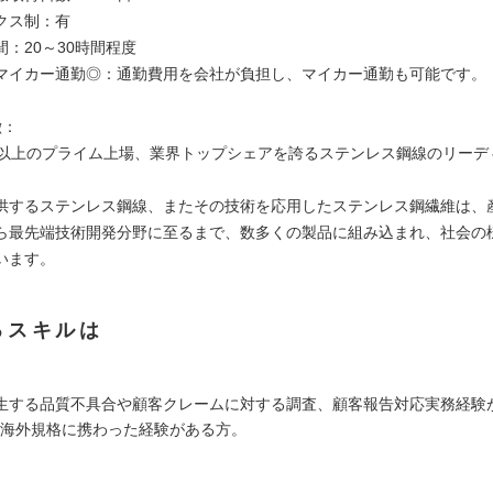
クス制：有
：20～30時間程度
マイカー通勤◎：通勤費用を会社が負担し、マイカー通勤も可能です。
徴：
年以上のプライム上場、業界トップシェアを誇るステンレス鋼線のリーデ
。
供するステンレス鋼線、またその技術を応用したステンレス鋼繊維は、
ら最先端技術開発分野に至るまで、数多くの製品に組み込まれ、社会の
います。
るスキルは
生する品質不具合や顧客クレームに対する調査、顧客報告対応実務経験
格や海外規格に携わった経験がある方。