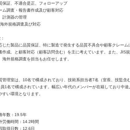
質保証、不適合是正、フォローアップ
ーム調査・報告書作成及び顧客対応
、計測器の管理
格、海外規格調査及び対応
徴：
応じた製品に品質保証、特に製造で発生する品質不具合や顧客クレーム
書作成、と顧客対応（顧客訪問含む）を主に考えています。また、JIS
、海外規格調査を担当もお任せします。
：
質管理室は、10名で構成されており、技術系担当者7名（室長、技監含
務員1名で構成されています。幅広い年代のメンバーが在籍しており中途
やすい環境となります。
：
年数：19.5年
労働時間：14.2時間
取得日数：12.6日