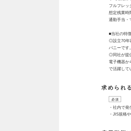
フルフレッ
想定残業時間
通勤手当・
■当社の特
◎設立70
パニーです
◎同社が提
電子機器か
で活躍して
求められ
必須
・社内で発
・JIS規