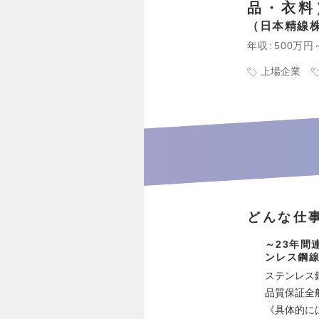
品・衣料
日本精線
年収
500万円
上場企業
どんな仕
～23年間
ンレス鋼
ステンレス
品質保証全
《具体的に