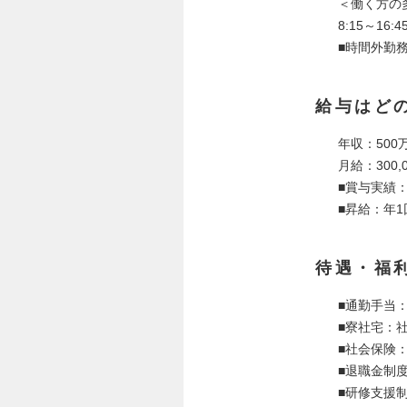
＜働く方の
8:15～16:4
■時間外勤務
給与はど
年収：500
月給：300,0
■賞与実績：
■昇給：年1
待遇・福
■通勤手当
■寮社宅：
■社会保険
■退職金制
■研修支援