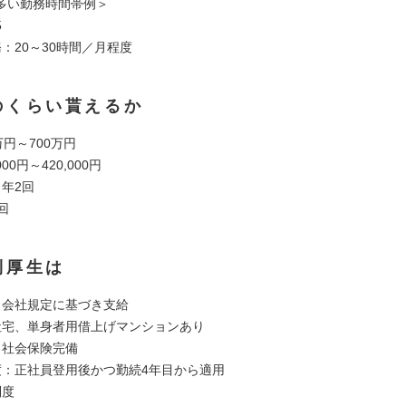
多い勤務時間帯例＞
5
：20～30時間／月程度
のくらい貰えるか
万円～700万円
00円～420,000円
年2回
回
利厚生は
：会社規定に基づき支給
社宅、単身者用借上げマンションあり
：社会保険完備
度：正社員登用後かつ勤続4年目から適用
制度