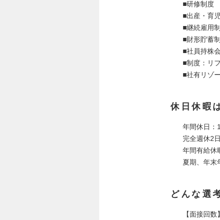
■研修制度
■出産・育
■継続雇用
■財形貯蓄
■社員持株
■制度：リ
■社有リゾ
休日休暇
年間休日：1
完全週休2
年間有給休
夏期、年末
どんな選
【面接回数