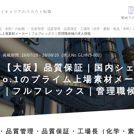
ハイキャリアのスカウト転職
初めて
品・衣料）の転職
生産管理・品質管理・品質保証・工場長（化学・素材・食品・衣料）
イム上場素材メーカー｜フルフレックス｜管理職候補の求人情報
掲載期間
26/07/28～26/08/10
求人No.GLHNS-002
【大阪】品質保証｜国内シェ
o.1のプライム上場素材メ
｜フルフレックス｜管理職
・品質管理・品質保証・工場長（化学・