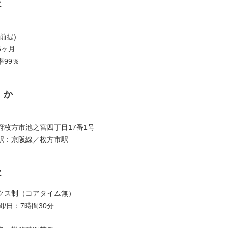
は
前提)
6ヶ月
99％
くか
府枚方市池之宮四丁目17番1号
駅：京阪線／枚方市駅
は
クス制（コアタイム無）
/日：7時間30分