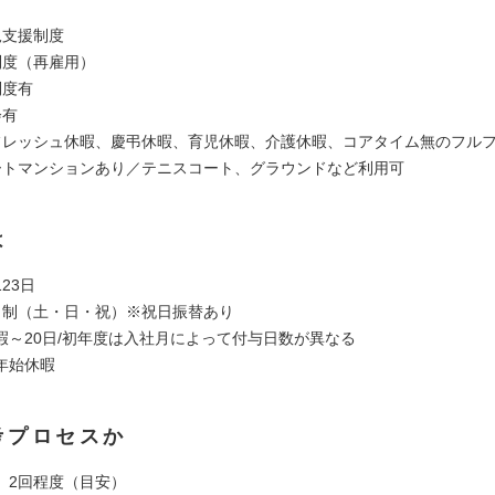
児支援制度
制度（再雇用）
制度有
会有
フレッシュ休暇、慶弔休暇、育児休暇、介護休暇、コアタイム無のフル
ートマンションあり／テニスコート、グラウンドなど利用可
は
23日
日制（土・日・祝）※祝日振替あり
暇～20日/初年度は入社月によって付与日数が異なる
年始休暇
考プロセスか
】2回程度（目安）