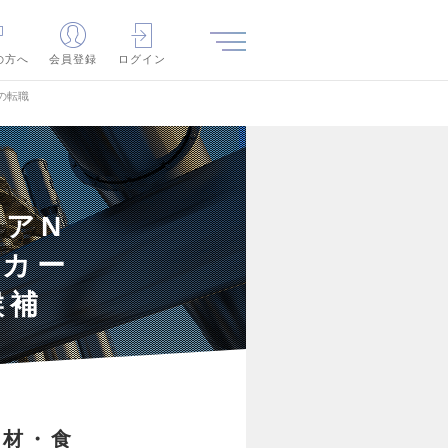
の方へ
会員登録
ログイン
の転職
アN
ーカー
候補
素材・食