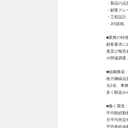
・製品の品
・顧客クレ
・工程設計
・JIS規
■業務の特
顧客要求に
査及び報告
や関連調査
■組織構成
枚方鋼線品
当2名、事
多く馴染み
■働く環境
平均勤続勤務
月平均所定外
平均有給休暇