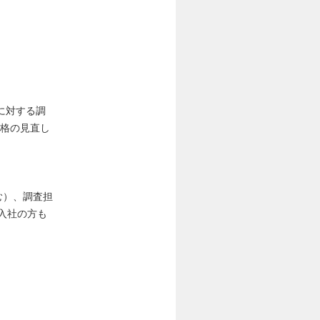
に対する調
規格の見直し
む）、調査担
入社の方も