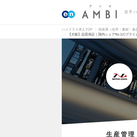
若手
ハイクラス求人TOP
技術系（化学・素材・食
【大阪】品質保証｜国内シェアNo.1のプラ
生産管理