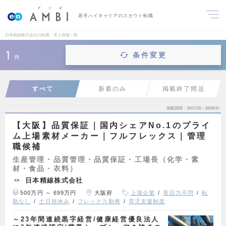
若手ハイキャリアのスカウト転職
日本精線株式会社の転職・求人情報一覧
1
条件変更
件
すべて
新着のみ
掲載終了間近
掲載期間
26/07/28～26/08/10
【大阪】品質保証｜国内シェアNo.1のプライ
ム上場素材メーカー｜フルフレックス｜管理
職候補
生産管理・品質管理・品質保証・工場長（化学・素
材・食品・衣料）
日本精線株式会社
500万円 ～ 699万円
大阪府
上場企業
英語力不問
転
勤なし
土日祝休み
フレックス勤務
育児支援制度
～23年間連続黒字経営/健康経営優良法人