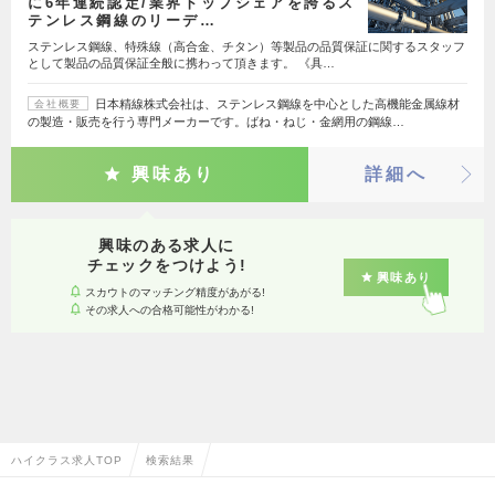
に6年連続認定/業界トップシェアを誇るス
テンレス鋼線のリーデ…
ステンレス鋼線、特殊線（高合金、チタン）等製品の品質保証に関するスタッフ
として製品の品質保証全般に携わって頂きます。 《具…
日本精線株式会社は、ステンレス鋼線を中心とした高機能金属線材
会社概要
の製造・販売を行う専門メーカーです。ばね・ねじ・金網用の鋼線…
興味あり
詳細へ
興味のある求人に
チェックをつけよう!
興味あり
スカウトのマッチング精度があがる!
その求人への合格可能性がわかる!
ハイクラス求人TOP
検索結果