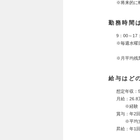
※将来的に
勤務時間
9：00～1
※毎週水曜
※月平均残
給与はど
想定年収：5
月給：26.
※経験・年
賞与：年2回
※平均支給
昇給：年1