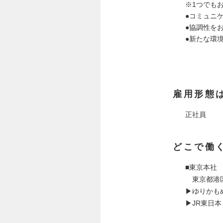
※1つでも
●コミュニ
●協調性を
●新たな環
雇用形態
正社員
どこで働
■東京本社
東京都港区海
▶ゆりかも
▶JR東日