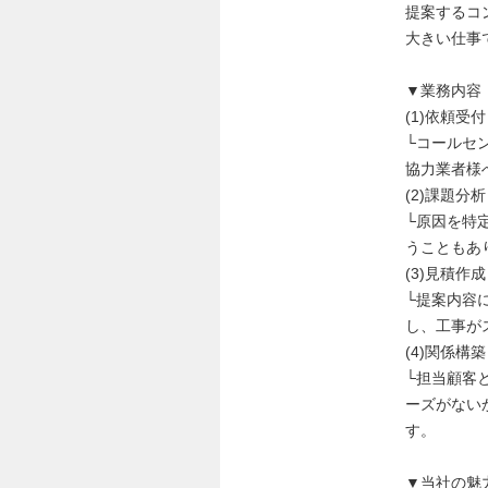
提案するコ
大きい仕事
▼業務内容
(1)依頼受
└コールセ
協力業者様
(2)課題分
└原因を特
うこともあ
(3)見積作
└提案内容
し、工事が
(4)関係構
└担当顧客
ーズがない
す。
▼当社の魅