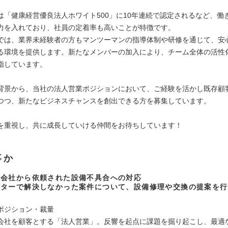
は「健康経営優良法人ホワイト500」に10年連続で認定されるなど、働
力を入れており、社員の定着率も高いことが特徴です。
では、業界未経験者の方もマンツーマンの指導体制や研修を通じて、安
る環境を提供します。新たなメンバーの加入により、チーム全体の活性
指しています。
背景から、当社の法人営業ポジションにおいて、ご経験を活かし既存顧
つつ、新たなビジネスチャンスを創出できる方を募集しています。
を重視し、共に成長していける仲間をお待ちしています！
事か
理会社から依頼された設備不具合への対応
ンターで解決しなかった案件について、設備修理や交換の提案を行
ポジション・裁量
会社を顧客とする「法人営業」。反響を起点に課題を掘り起こし、最適