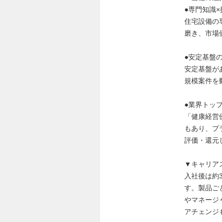
●専門知識
住宅設備の
磨き、市場
●安定基盤
安定基盤が
規模案件を
●業界トッ
「健康経営
もあり、プラ
評価・還元
▼キャリア
入社後は約
す。製品ご
やマネージ
アチェンジ