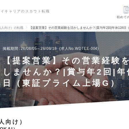
ハイキャリアのスカウト転職
初めて
法人向け）の転職
【提案営業】その営業経験を活かしませんか？|賞与年2回|年休128
掲載期間
26/08/05～26/08/18
求人No.WDTEE-004
【提案営業】その営業経験
しませんか？|賞与年2回|年
日（東証プライム上場G）
人向け）