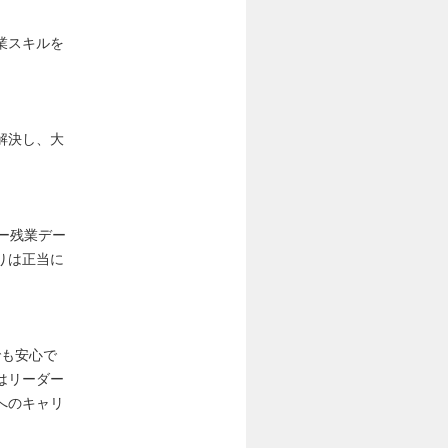
業スキルを
解決し、大
ノー残業デー
張りは正当に
でも安心で
はリーダー
へのキャリ