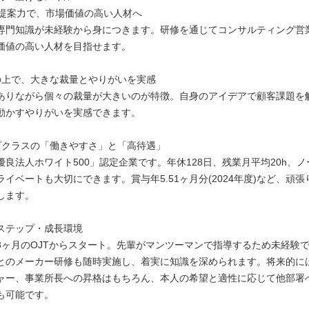
×提案力で、市場価値の高い人材へ
専門知識が未経験から身につきます。研修を通じてコンサルティング営
価値の高い人材を目指せます。
の上で、大きな裁量とやりがいを実感
ありながら個々の裁量が大きいのが特徴。自身のアイデアで顧客課題を
動かすやりがいを実感できます。
プクラスの「働きやすさ」と「高待遇」
優良法人ホワイト500」認定企業です。年休128日、残業月平均20h、
イベートも大切にできます。賞与年5.51ヶ月分(2024年度)など、頑
します。
ステップ・成長環境
3ヶ月のOJTからスタート。先輩がマンツーマンで指導するため未経験
とのメーカー研修も随時実施し、着実に知識を深められます。将来的に
ャー、事業所長への昇格はもちろん、本人の希望と適性に応じて他部署
も可能です。