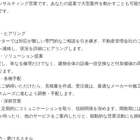
ンサルティング営業です。あなたの提案で大型案件を動かすことも可能
です。
付・ヒアリング
ンターでは対応が難しい専門的なご相談を引き継ぎ、不動産管理会社の
へ連絡し、状況を詳細にヒアリングします。
析・ソリューション提案
定し、単なる修理だけでなく、建物全体の設備一括交換など付加価値の
ります。
成・各種手配
にご納得いただけたら、見積書を作成。受注後は、最適なメーカーや施
スムーズに進むよう調整・手配します。
築・深耕営業
と定期的にコミュニケーションを取り、信頼関係を深めます。閑散期に
か伺ったり、他のサービスをご案内したりと、能動的な営業活動にも挑
力・磨けるスキル