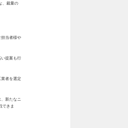
な、裁量の
ご担当者様や
高い提案も行
工業者を選定
は、新たなニ
戦できま