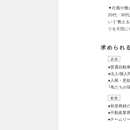
▼社風や働
20代・3
いう”教え
リを大切に
求められ
必須
●普通自動
●法人/個
●人柄・意
└私たちが
歓迎
●有形商材
●不動産業
●チームリ