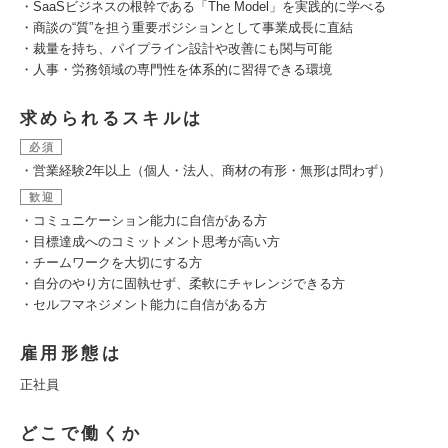
・SaaSビジネスの根幹である「The Model」を実践的に学べる
・商談の“質”を担う重要ポジションとして事業成長に直結
・裁量を持ち、パイプライン設計や改善にも関与可能
・人事・労務領域の専門性を体系的に習得できる環境
求められるスキルは
必須
・営業経験2年以上（個人・法人、商材の有形・無形は問わず）
歓迎
・コミュニケーション能力に自信がある方
・目標達成へのコミットメント思考が高い方
・チームワークを大切にする方
・自分のやり方に固執せず、柔軟にチャレンジできる方
・セルフマネジメント能力に自信がある方
雇用形態は
正社員
どこで働くか