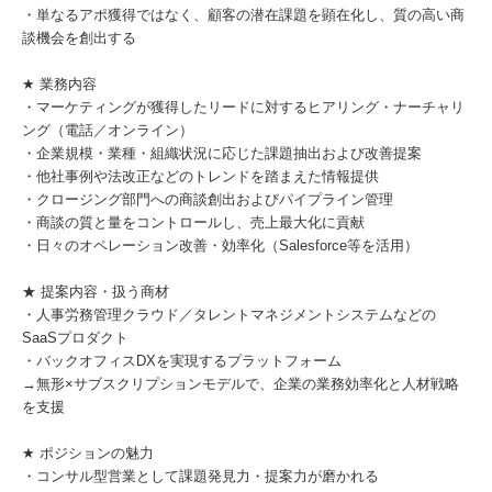
・単なるアポ獲得ではなく、顧客の潜在課題を顕在化し、質の高い商
談機会を創出する
★ 業務内容
・マーケティングが獲得したリードに対するヒアリング・ナーチャリ
ング（電話／オンライン）
・企業規模・業種・組織状況に応じた課題抽出および改善提案
・他社事例や法改正などのトレンドを踏まえた情報提供
・クロージング部門への商談創出およびパイプライン管理
・商談の質と量をコントロールし、売上最大化に貢献
・日々のオペレーション改善・効率化（Salesforce等を活用）
★ 提案内容・扱う商材
・人事労務管理クラウド／タレントマネジメントシステムなどの
SaaSプロダクト
・バックオフィスDXを実現するプラットフォーム
→無形×サブスクリプションモデルで、企業の業務効率化と人材戦略
を支援
★ ポジションの魅力
・コンサル型営業として課題発見力・提案力が磨かれる