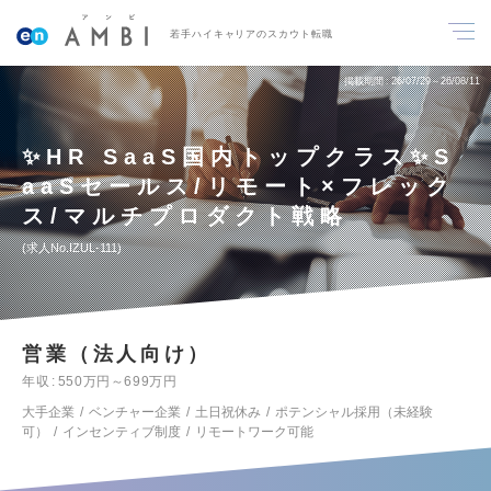
若手ハイキャリアのスカウト転職
掲載期間
26/07/29～26/08/11
✨HR SaaS国内トップクラス✨S
aaSセールス/リモート×フレック
ス/マルチプロダクト戦略
求人No.IZUL-111
営業（法人向け）
年収
550万円～699万円
大手企業
ベンチャー企業
土日祝休み
ポテンシャル採用（未経験
可）
インセンティブ制度
リモートワーク可能