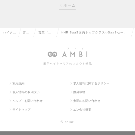
ホーム
ハイクラ
営業
営業（法
✨HR SaaS国内トップクラス✨SaaSセール
ス求人T
系の
人向け）
ス/リモート×フレックス/マルチプロダクト戦
OP
転職
の転職
略の求人情報
若手ハイキャリアのスカウト転職
利用規約
求人情報に関するポリシー
個人情報の取り扱い
推奨環境
ヘルプ・お問い合わせ
参画のお問い合わせ
サイトマップ
エン会社概要
©
en Inc.