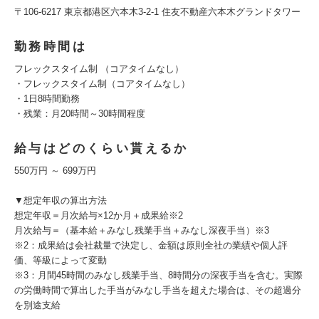
〒106-6217 東京都港区六本木3-2-1 住友不動産六本木グランドタワー
勤務時間は
フレックスタイム制 （コアタイムなし）
・フレックスタイム制（コアタイムなし）
・1日8時間勤務
・残業：月20時間～30時間程度
給与はどのくらい貰えるか
550万円 ～ 699万円
▼想定年収の算出方法
想定年収＝月次給与×12か月＋成果給※2
月次給与＝（基本給＋みなし残業手当＋みなし深夜手当）※3
※2：成果給は会社裁量で決定し、金額は原則全社の業績や個人評
価、等級によって変動
※3：月間45時間のみなし残業手当、8時間分の深夜手当を含む。実際
の労働時間で算出した手当がみなし手当を超えた場合は、その超過分
を別途支給