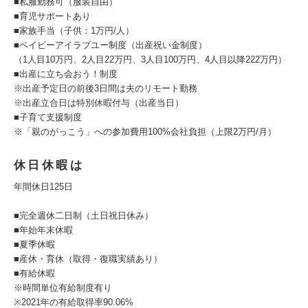
■私服勤務可（服装自由）
■育児サポートあり
■家族手当（子供：1万円/人）
■ベイビーアイラブユー制度（出産祝い金制度）
（1人目10万円、2人目22万円、3人目100万円、4人目以降222万円）
■出産に立ち会おう！制度
※出産予定日の前後3日間は夫のリモート勤務
※出産立合日は特別休暇付与（出産当日）
■子育て支援制度
※「親のがっこう」への参加費用100%会社負担（上限2万円/月）
休日休暇は
年間休日125日
■完全週休二日制（土日祝日休み）
■年始年末休暇
■夏季休暇
■産休・育休（取得・復職実績あり）
■有給休暇
※時間単位有給制度有り
※2021年の有給取得率90.06%