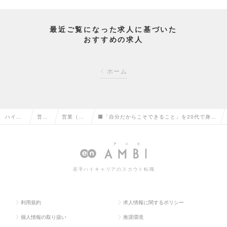
最近ご覧になった求人に基づいた
おすすめの求人
ホーム
ハイク
営業
営業（法
🟧「自分だからこそできること」を20代で身に
ラス求
系の
人向け）
着けたい人にオススメ🟧若手から注目される人
人TOP
転職
の転職
気企業！の求人情報
若手ハイキャリアのスカウト転職
利用規約
求人情報に関するポリシー
個人情報の取り扱い
推奨環境