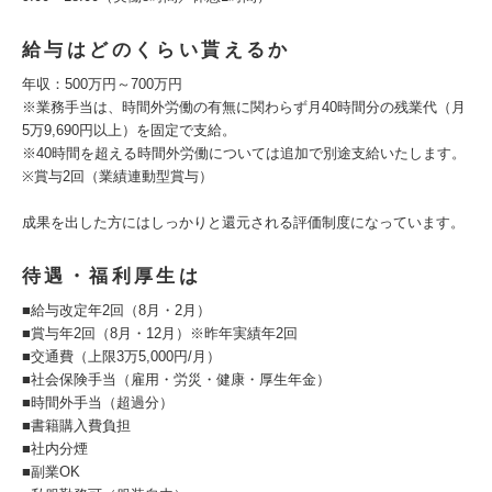
給与はどのくらい貰えるか
年収：500万円～700万円
※業務手当は、時間外労働の有無に関わらず月40時間分の残業代（月
5万9,690円以上）を固定で支給。
※40時間を超える時間外労働については追加で別途支給いたします。
※賞与2回（業績連動型賞与）
成果を出した方にはしっかりと還元される評価制度になっています。
待遇・福利厚生は
■給与改定年2回（8月・2月）
■賞与年2回（8月・12月）※昨年実績年2回
■交通費（上限3万5,000円/月）
■社会保険手当（雇用・労災・健康・厚生年金）
■時間外手当（超過分）
■書籍購入費負担
■社内分煙
■副業OK