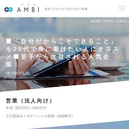
若手ハイキャリアのスカウト転職
掲載期間
26/05/06～26/08/08
🟧「自分だからこそできること」
を20代で身に着けたい人にオスス
メ🟧若手から注目される人気企
業！
求人No.IZUL-2
営業（法人向け）
年収
500万円～699万円
土日祝休み
ポテンシャル採用（未経験可）