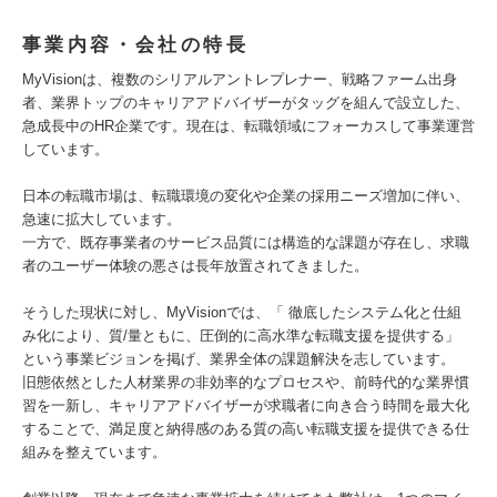
事業内容・会社の特長
MyVisionは、複数のシリアルアントレプレナー、戦略ファーム出身
者、業界トップのキャリアアドバイザーがタッグを組んで設立した、
急成長中のHR企業です。現在は、転職領域にフォーカスして事業運営
しています。
日本の転職市場は、転職環境の変化や企業の採用ニーズ増加に伴い、
急速に拡大しています。
一方で、既存事業者のサービス品質には構造的な課題が存在し、求職
者のユーザー体験の悪さは長年放置されてきました。
そうした現状に対し、MyVisionでは、「 徹底したシステム化と仕組
み化により、質/量ともに、圧倒的に高水準な転職支援を提供する」
という事業ビジョンを掲げ、業界全体の課題解決を志しています。
旧態依然とした人材業界の非効率的なプロセスや、前時代的な業界慣
習を一新し、キャリアアドバイザーが求職者に向き合う時間を最大化
することで、満足度と納得感のある質の高い転職支援を提供できる仕
組みを整えています。