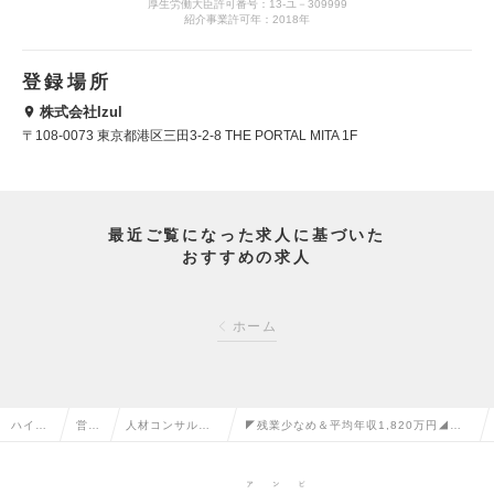
厚生労働大臣許可番号：13-ユ－309999
紹介事業許可年：2018年
登録場所
株式会社Izul
〒108-0073 東京都港区三田3-2-8 THE PORTAL MITA 1F
最近ご覧になった求人に基づいた
おすすめの求人
ホーム
ハイク
営業
人材コンサルタ
◤残業少なめ＆平均年収1,820万円◢ 未
ラス求
系の
ント・コーディ
経験入社80%/仕組み・教育体制◎/キャリ