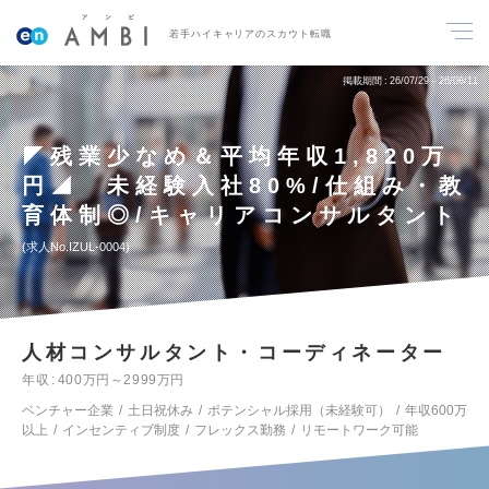
若手ハイキャリアのスカウト転職
掲載期間
26/07/29～26/08/11
◤残業少なめ＆平均年収1,820万
円◢ 未経験入社80%/仕組み・教
育体制◎/キャリアコンサルタント
求人No.IZUL-0004
人材コンサルタント・コーディネーター
年収
400万円～2999万円
ベンチャー企業
土日祝休み
ポテンシャル採用（未経験可）
年収600万
以上
インセンティブ制度
フレックス勤務
リモートワーク可能