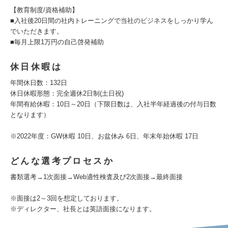
【教育制度/資格補助】
■入社後20日間の社内トレーニングで当社のビジネスをしっかり学ん
でいただきます。
■毎月上限1万円の自己啓発補助
休日休暇は
年間休日数：132日
休日休暇形態：完全週休2日制(土日祝)
年間有給休暇：10日～20日（下限日数は、入社半年経過後の付与日数
となります）
※2022年度：GW休暇 10日、お盆休み 6日、年末年始休暇 17日
どんな選考プロセスか
書類選考→1次面接→Web適性検査及び2次面接→最終面接
※面接は2～3回を想定しております。
※ディレクター、社長とは英語面接になります。