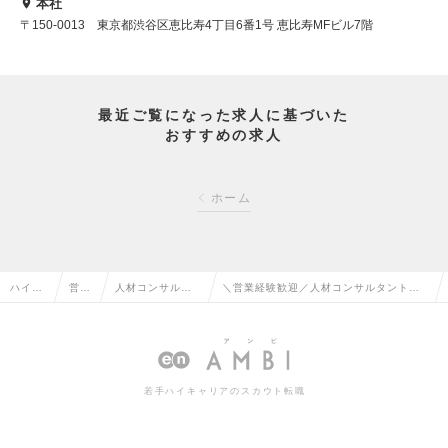
本社
〒150-0013 東京都渋谷区恵比寿4丁目6番1号 恵比寿MFビル7階
最近ご覧になった求人に基づいた
おすすめの求人
ホーム
ハイク
営業
人材コンサルタ
＼営業経験歓迎／人材コンサルタント｜
ラス求
系の
ント・コーディ
英語力を活かして挑戦！インセンティブ
人TOP
転職
ネーターの転職
充実/ボーナス年4回の求人情報
若手ハイキャリアのスカウト転職