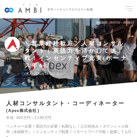
若手ハイキャリアのスカウト転職
掲載期間
26/07/31～26/08/13
＼営業経験歓迎／人材コンサル
タント｜英語力を活かして挑
戦！インセンティブ充実/ボーナ
ス年4回
求人No.XUKTA-002-1
人材コンサルタント・コーディネーター
Apex株式会社
年収
400万円～1199万円
ベンチャー企業
英語力が必要
転勤なし
土日祝休み
ポテンシャル採
用（未経験可）
インセンティブ制度
リモートワーク可能
副業してもO