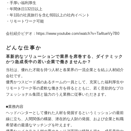
・手厚い福利厚生
・年間休日132日以上
・年1回の社員旅行を含む8回以上の社内イベント
・リモートワーク可能
会社紹介ビデオ：https://www.youtube.com/watch?v=Ta4tueVy7B0
どんな仕事か
革新的なソリューションで業界を席巻する、ダイナミック
かつ急成長中の若い企業で働きませんか？
当社は、優れた才能を持つ人材と各業界の一流企業とを結ぶ人材紹介
会社です。
優秀かつスピード感のあるチームの一員として、充実した福利厚生や
リモートワーク等の柔軟な働き方を得るとともに、若く意欲的なプロ
フェッショナル集団と協力のうえ業務に従事いただきます。
■業務内容
ヘッドハンターとして優れた人材を発掘するというミッションの最前
線に立ち、人間関係の構築、潜在的な人財の発掘、および企業と転職
希望者の最適なマッチングを叶えます。