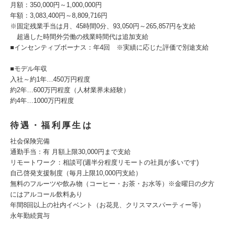
月額：350,000円～1,000,000円
年額：3,083,400円～8,809,716円
※固定残業手当は月、45時間0分、93,050円～265,857円を支給
超過した時間外労働の残業時間代は追加支給
■インセンティブボーナス：年4回 ※実績に応じた評価で別途支給
■モデル年収
入社～約1年…450万円程度
約2年…600万円程度（人材業界未経験）
約4年…1000万円程度
待遇・福利厚生は
社会保険完備
通勤手当：有 月額上限30,000円まで支給
リモートワーク：相談可(週半分程度リモートの社員が多いです)
自己啓発支援制度（毎月上限10,000円支給）
無料のフルーツや飲み物（コーヒー・お茶・お水等）※金曜日の夕方
にはアルコール飲料あり
年間8回以上の社内イベント（お花見、クリスマスパーティー等）
永年勤続賞与