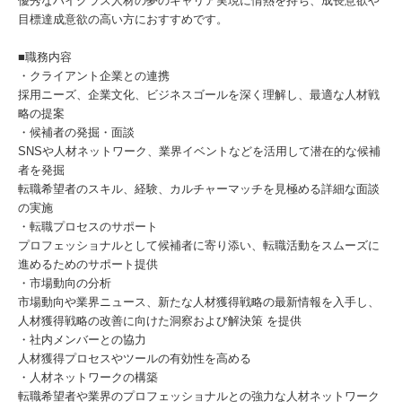
優秀なハイクラス人材の夢のキャリア実現に情熱を持ち、成長意欲や
目標達成意欲の高い方におすすめです。
■職務内容
・クライアント企業との連携
採用ニーズ、企業文化、ビジネスゴールを深く理解し、最適な人材戦
略の提案
・候補者の発掘・面談
SNSや人材ネットワーク、業界イベントなどを活用して潜在的な候補
者を発掘
転職希望者のスキル、経験、カルチャーマッチを見極める詳細な面談
の実施
・転職プロセスのサポート
プロフェッショナルとして候補者に寄り添い、転職活動をスムーズに
進めるためのサポート提供
・市場動向の分析
市場動向や業界ニュース、新たな人材獲得戦略の最新情報を入手し、
人材獲得戦略の改善に向けた洞察および解決策 を提供
・社内メンバーとの協力
人材獲得プロセスやツールの有効性を高める
・人材ネットワークの構築
転職希望者や業界のプロフェッショナルとの強力な人材ネットワーク