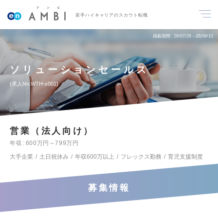
若手ハイキャリアのスカウト転職
掲載期間
26/07/28～26/08/10
ソリューションセールス
求人No.WTH-s001
営業（法人向け）
年収
600万円～799万円
大手企業
土日祝休み
年収600万以上
フレックス勤務
育児支援制度
募集情報