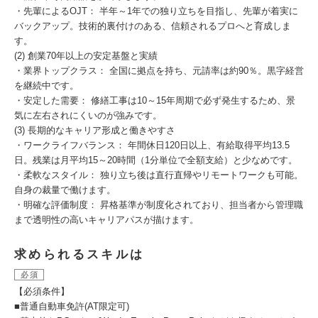
・先輩によるOJT： 半年～1年での独り立ちを目指し、先輩が着実に
バックアップ。技術的裏付けのある、信頼されるプロへと育成しま
す。
(2) 創業70年以上の安定基盤と実績
・業界トップクラス： 全国に拠点を持ち、元請率は約90％。黒字経営
を継続中です。
・安定した需要： 修繕工事は10～15年周期で必ず発生するため、景
気に左右されにくいのが強みです。
(3) 長期的なキャリア形成と働きやすさ
・ワークライフバランス： 年間休日120日以上、有給取得平均13.5
日。残業は月平均15～20時間（1分単位で全額支給）と少なめです。
・柔軟なスタイル： 独り立ち後は直行直帰やリモートワークも可能。
自身の裁量で働けます。
・明確な評価制度： 昇格基準が制度化されており、担当者から管理職
まで透明性の高いキャリアパスが描けます。
求められるスキルは
必須
【必須条件】
■普通自動車免許(AT限定可)