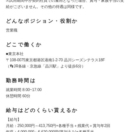
※試用期間中が契約社員での雇用となった場合、賞与・家族手当の支
給がございません。その他の待遇は同様です。
どんなポジション・役割か
営業職
どこで働くか
■東京本社
〒108-0075東京都港区港南1-2-70 品川シーズンテラス18F
（👣JR各線・京急線「品川駅」より徒歩6分）
勤務時間は
就業時間 8:00~17:00
休憩時間 60分
給与はどのくらい貰えるか
【給与】
月給：250,000円～413,750円+各種手当＋残業代＋賞与年2回
年収：4,000,000～6,620,000円(賞与込み)+各種手当