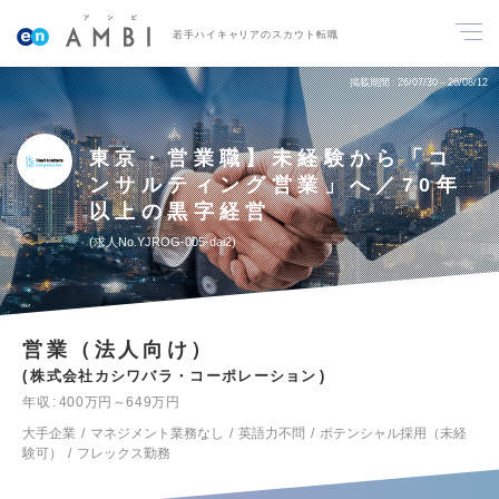
若手ハイキャリアのスカウト転職
掲載期間
26/07/30～26/08/12
東京・営業職】未経験から「コ
ンサルティング営業」へ／70年
以上の黒字経営
求人No.YJROG-005-dai2
営業（法人向け）
株式会社カシワバラ・コーポレーション
年収
400万円～649万円
大手企業
マネジメント業務なし
英語力不問
ポテンシャル採用（未経
験可）
フレックス勤務