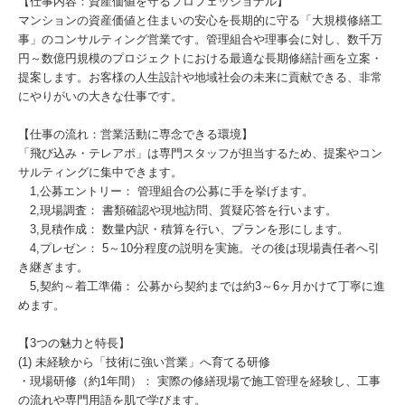
【仕事内容：資産価値を守るプロフェッショナル】
マンションの資産価値と住まいの安心を長期的に守る「大規模修繕工
事」のコンサルティング営業です。管理組合や理事会に対し、数千万
円～数億円規模のプロジェクトにおける最適な長期修繕計画を立案・
提案します。お客様の人生設計や地域社会の未来に貢献できる、非常
にやりがいの大きな仕事です。
【仕事の流れ：営業活動に専念できる環境】
「飛び込み・テレアポ」は専門スタッフが担当するため、提案やコン
サルティングに集中できます。
1,公募エントリー： 管理組合の公募に手を挙げます。
2,現場調査： 書類確認や現地訪問、質疑応答を行います。
3,見積作成： 数量内訳・積算を行い、プランを形にします。
4,プレゼン： 5～10分程度の説明を実施。その後は現場責任者へ引
き継ぎます。
5,契約～着工準備： 公募から契約までは約3～6ヶ月かけて丁寧に進
めます。
【3つの魅力と特長】
(1) 未経験から「技術に強い営業」へ育てる研修
・現場研修（約1年間）： 実際の修繕現場で施工管理を経験し、工事
の流れや専門用語を肌で学びます。