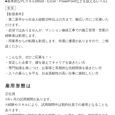
■基本的なPCスキル(Word・Excel・PowerPointなどを扱えるレベル)
歓迎
【歓迎条件】
・第二新卒から社会人経験10年以上の方まで、幅広い方にご応募いた
だけます。
・必須ではありませんが、マンション修繕工事での施工管理・営業の
経験者は歓迎します。
・同業界からの転職も歓迎します。待遇に優遇がありますので、ご相
談ください。
＜こんな方、ぜひご応募を！＞
・安定した企業で、腰を据えてキャリアを築きたい方
・専門知識を身につけ、お客様と長期的な信頼関係を築きたい方
・人々の暮らしを守る、社会貢献性の高い仕事に挑戦したい方
雇用形態は
正社員
※6ヶ月の試用期間があります。
※経験やスキルにより、試用期間中は契約社員での雇用となることも
あります。