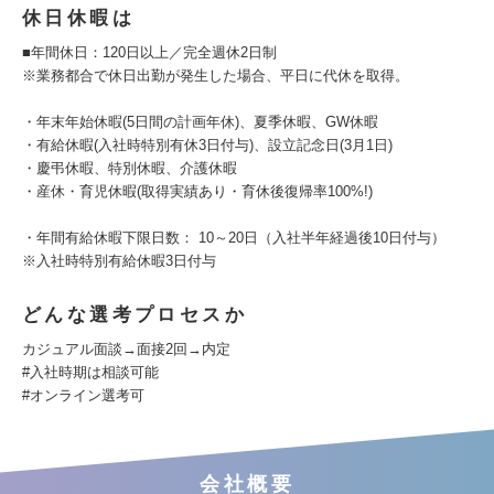
休日休暇は
■年間休日：120日以上／完全週休2日制
※業務都合で休日出勤が発生した場合、平日に代休を取得。
・年末年始休暇(5日間の計画年休)、夏季休暇、GW休暇
・有給休暇(入社時特別有休3日付与)、設立記念日(3月1日)
・慶弔休暇、特別休暇、介護休暇
・産休・育児休暇(取得実績あり・育休後復帰率100%!)
・年間有給休暇下限日数： 10～20日（入社半年経過後10日付与）
※入社時特別有給休暇3日付与
どんな選考プロセスか
カジュアル面談→面接2回→内定
#入社時期は相談可能
#オンライン選考可
会社概要