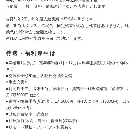
※経験・年齢・資格・前職の給与などを考慮いたします
◎賞与年2回、昨年度支給実績は平均4ヶ月分です。
◎「担当者クラス」の場合、固定残業やみなし残業はありません。残
業代は1分単位で全額支給します。
◎月給は経験や能力を考慮して決定します。
待遇・福利厚生は
■昇給年1回(5月)、賞与年2回(7月・12月)※昨年度実績:月給の平均4ヶ
月分
■交通費全額支給、各種社会保険完備
<手当充実>
■時間外手当、出張手当、役職手当、資格手当(1級建築施工管理技士/
月1万5000円 ほか)
■家族・扶養手当(配偶者:月1万5000円、子1人につき:月5000円)、出産
祝い金(5万円)
■財形貯蓄制度、退職金
■社員旅行(国内、海外)、保養所(岐阜県)
■リモート勤務・フレックス制度あり