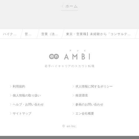
ホーム
ハイクラ
営業
営業（法人
東京・営業職】未経験から「コンサルティ
ス求人TO
系の
向け）の転
ング営業」へ／70年以上の黒字経営の求人
P
転職
職
情報
若手ハイキャリアのスカウト転職
利用規約
求人情報に関するポリシー
個人情報の取り扱い
推奨環境
ヘルプ・お問い合わせ
参画のお問い合わせ
サイトマップ
エン会社概要
©
en Inc.