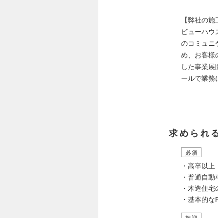
【弊社の施
ビューハウ
のコミュニ
め、お客様
した事業展
ールで業務
求められ
必須
・高卒以上
・普通自動
・木造住宅
・基本的なP
歓迎