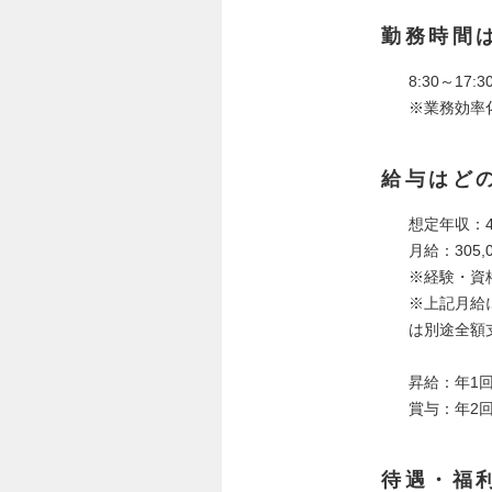
勤務時間
8:30～17
※業務効率
給与はど
想定年収：4
月給：305,0
※経験・資
※上記月給に
は別途全額
昇給：年1
賞与：年2
待遇・福