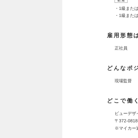
・1級また
・1級また
雇用形態
正社員
どんなポ
現場監督
どこで働
ビューデザ
〒372-08
※マイカー