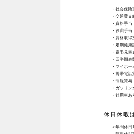
・社会保険
・交通費支
・資格手当（2
・役職手当（3
・資格取得
・定期健康
・慶弔見舞
・四半期表
・マイホー
・携帯電話
・制服貸与
・ガソリン
・社用車あ
休日休暇
＜年間休日
・隔週休2