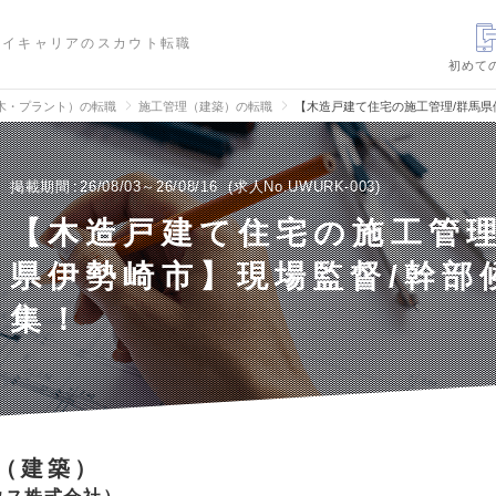
ハイキャリアのスカウト転職
初めて
木・プラント）の転職
施工管理（建築）の転職
【木造戸建て住宅の施工管理/群馬県
掲載期間
26/08/03～26/08/16
求人No.UWURK-003
【木造戸建て住宅の施工管理
県伊勢崎市】現場監督/幹部
集！
（建築）