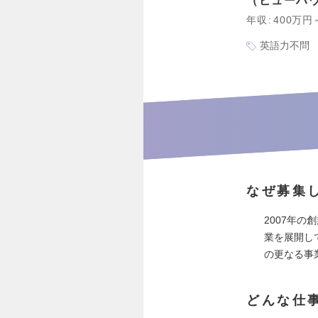
ビューハ
年収
400万円
英語力不問
なぜ募集
2007年
業を展開し
の更なる事
どんな仕