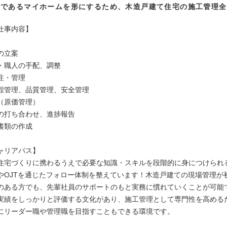
夢であるマイホームを形にするため、木造戸建て住宅の施工管理全
。
仕事内容】
の立案
・職人の手配、調整
注・管理
程管理、品質管理、安全管理
（原価管理）
の打ち合わせ、進捗報告
書類の作成
ャリアパス】
住宅づくりに携わるうえで必要な知識・スキルを段階的に身につけられ
やOJTを通じたフォロー体制を整えています！木造戸建ての現場管理が
のある方でも、先輩社員のサポートのもと実務に慣れていくことが可能
実績をしっかりと評価する文化があり、施工管理として専門性を高める
にリーダー職や管理職を目指すこともできる環境です。