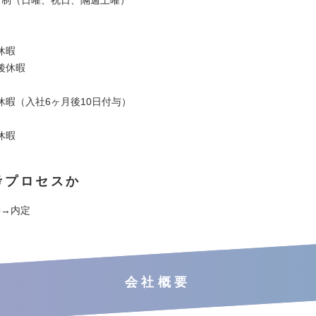
休暇
後休暇
休暇（入社6ヶ月後10日付与）
休暇
考プロセスか
接→内定
会社概要