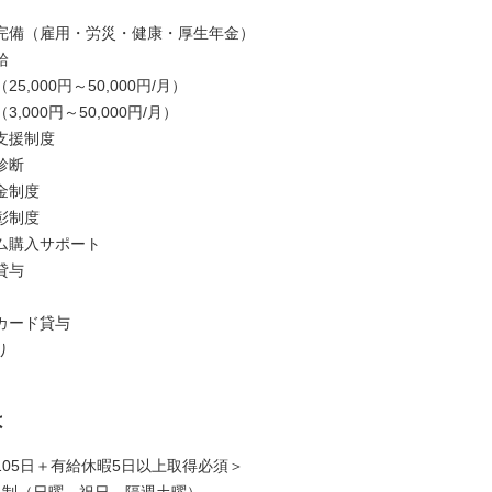
完備（雇用・労災・健康・厚生年金）
給
5,000円～50,000円/月）
,000円～50,000円/月）
支援制度
診断
金制度
彰制度
ム購入サポート
貸与
カード貸与
り
は
105日＋有給休暇5日以上取得必須＞
日制（日曜、祝日、隔週土曜）