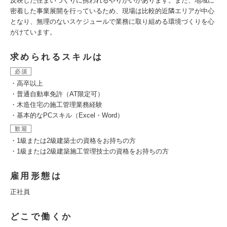
反映した住まいづくりに携われるやりがいがあります。また、地域に
密着した事業展開を行っているため、現場は比較的近隣エリアが中心
となり、無理のないスケジュールで業務に取り組める環境づくりを心
がけています。
求められるスキルは
必須
・高卒以上
・普通自動車免許（AT限定可）
・木造住宅の施工管理業務経験
・基本的なPCスキル（Excel・Word）
歓迎
・1級または2級建築士の資格をお持ちの方
・1級または2級建築施工管理技士の資格をお持ちの方
雇用形態は
正社員
どこで働くか