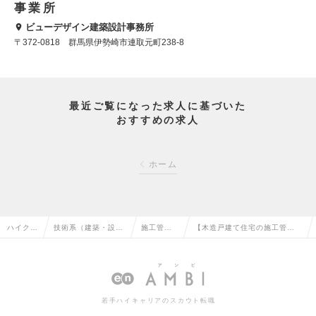
事業所
ビューデザイン建築設計事務所
〒372-0818 群馬県伊勢崎市連取元町238-8
最近ご覧になった求人に基づいた
おすすめの求人
ホーム
ハイクラ
技術系（建築・設
施工管理
【木造戸建て住宅の施工管理/
ス求人T
備・土木・プラン
（建築）
群馬県伊勢崎市】施工管理者
OP
ト）の転職
の転職
の求人情報
若手ハイキャリアのスカウト転職