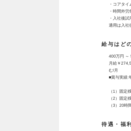
・コアタイム：
・時間外労
・入社後試
適用は入社
給与はど
400万円 ～
月給￥274,5
む/月
■賞与実績:
（1）固定残
（2）固定
（3）20
待遇・福