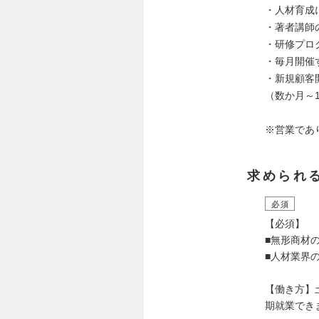
・人材育成
・著者講師
・研修プロ
・毎月開催
・新規顧客
（数か月～
※営業であ
求められ
必須
【必須】
■無形商材
■人材業界の
【働き方】土
期就業でき