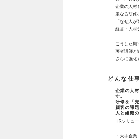
企業の人材
単なる研修
「なぜ人が
経営・人材
こうした期
著者講師と
さらに強化
どんな仕
企業の人
す。
研修を「
顧客の課
人と組織
HRソリュ
・大手企業