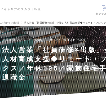
ハイキャリアのスカウト転職
初めて
法人向け）の転職
法人営業「社員研修×出版」企業の人材育成支援◆リモート・フレック
掲載期間
26/07/28～26/08/10
求人No.RBTFJ-HRS001
法人営業「社員研修×出版」
人材育成支援◆リモート・
クス／年休125／家族住宅
退職金