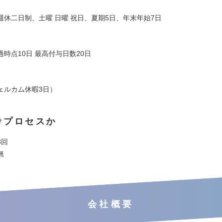
週休二日制、土曜 日曜 祝日、夏期5日、年末年始7日
時点10日 最高付与日数20日
ェルカム休暇3日）
考プロセスか
3回
無
会社概要