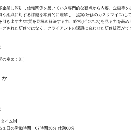
客企業に深耕し信頼関係を築いていき専門的な観点から内容、企画等を
員や組織に対する課題を本質的に理解し、提案(研修のカスタマイズ)し
を引き出す力/本質を見極め解決する力、経営(ビジネス)を見る力を高め
ングされた研修ではなく、クライアントの課題に合わせた研修提案がで
は
間の定め：無）
くか
は
スタイム制
１日の労働時間：07時間30分 休憩60分