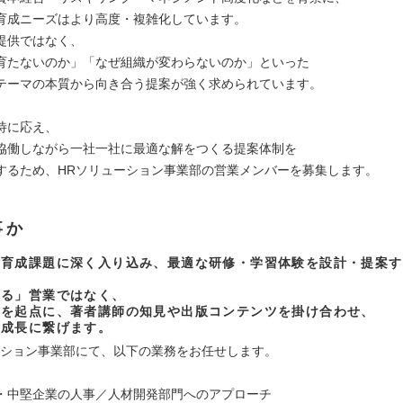
育成ニーズはより高度・複雑化しています。
提供ではなく、
育たないのか」「なぜ組織が変わらないのか」といった
テーマの本質から向き合う提案が強く求められています。
待に応え、
協働しながら一社一社に最適な解をつくる提案体制を
するため、HRソリューション事業部の営業メンバーを募集します。
事か
材育成課題に深く入り込み、最適な研修・学習体験を設計・提案す
売る」営業ではなく、
題を起点に、著者講師の知見や出版コンテンツを掛け合わせ、
の成長に繋げます。
ーション事業部にて、以下の業務をお任せします。
・中堅企業の人事／人材開発部門へのアプローチ