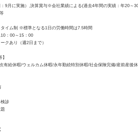
：9月に実施）,決算賞与※会社業績による(過去4年間の実績：年20～30
等
】
タイム制 ※標準となる1日の労働時間は7.5時間
0：00～15：00
ワークあり（週2日まで）
等】
年次有給休暇/ウェルカム休暇/永年勤続特別休暇/社会保険完備/産前産後
与
科検診
放題
は