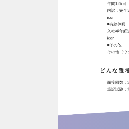
年間125日
内訳：完全
icon
■有給休暇
入社半年経過
icon
■その他
その他（ウ
どんな選
面接回数：
筆記試験：