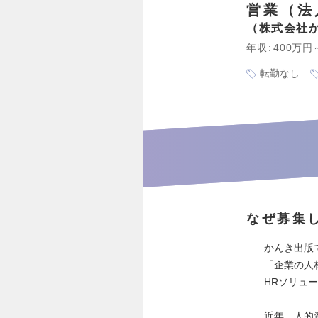
営業（法
株式会社
年収
400万円
転勤なし
なぜ募集
かんき出版
「企業の人
HRソリュ
近年、人的