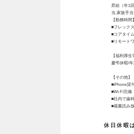
昇給（年1回
当,家族手当
【勤務時間
■フレックス
■コアタイム1
■リモート
【福利厚生
慶弔休暇/
【その他】
■iPhone貸
■Wi-Fi完備
■社内で歯
■蔵書読み
休日休暇