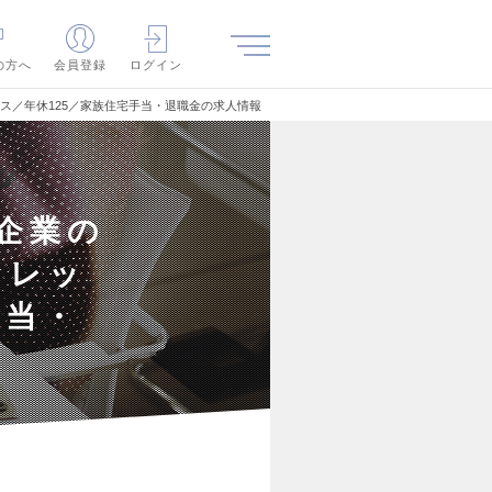
の方へ
会員登録
ログイン
ス／年休125／家族住宅手当・退職金の求人情報
企業の
フレッ
手当・