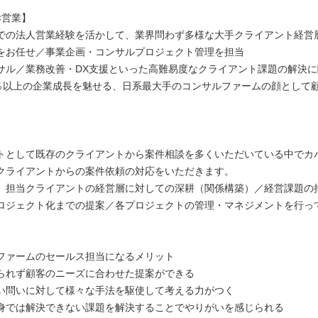
×営業】
での法人営業経験を活かして、業界問わず多様な大手クライアント経営
をお任せ／事業企画・コンサルプロジェクト管理を担当
サル／業務改善・DX支援といった高難易度なクライアント課題の解決に
0％以上の企業成長を魅せる、日系最大手のコンサルファームの顔として
トとして既存のクライアントから案件相談を多くいただいている中でカ
クライアントからの案件依頼の対応をいただきます。
、担当クライアントの経営層に対しての深耕（関係構築）／経営課題の
ロジェクト化までの提案／各プロジェクトの管理・マネジメントを行っ
ファームのセールス担当になるメリット
られず顧客のニーズに合わせた提案ができる
い問いに対して様々な手法を駆使して考える力がつく
身では解決できない課題を解決することでやりがいを感じられる