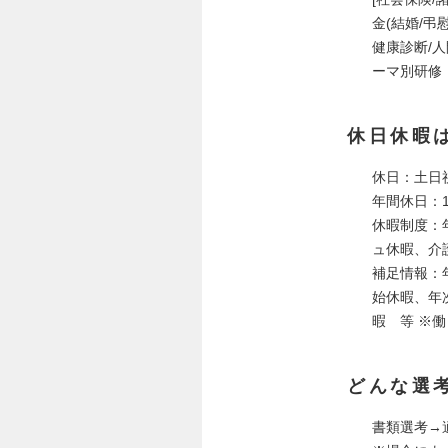
金(結婚/弔
健康診断/人
ーマ別研修 
休日休暇
休日：土日
年間休日：1
休暇制度：
ュ休暇、介
補足情報：
始休暇、年
暇 等 ※
どんな選
書類選考→