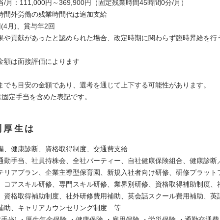
/月：111,000円～369,900円（固定残業時間45時間0分/月）
時間外労働の残業時間代は追加支給
(4月)、賞与年2回
果や貢献があったと認められた場合、改定時期に関わらず臨時昇給を行
金額は面接評価によります
までも目安の金額であり、選考を通じて上下する可能性があります。
)は固定手当を含めた表記です。
利厚生は
備、健康診断、資格取得制度、交通費支給
通勤手当、社員持株会、全社パーティー、自社健康保険組合、健康診断
テリアプラン、企業主導型保育園、新規入社者向け研修、研修プラット
、コアスキル研修、専門スキル研修、業界別研修、資格取得補助制度、
、資格取得補助制度、社外研修費用補助、英会話スクール費用補助、英
補助、キャリアカウンセリング制度 等
諸手当] ・厚生年金保険 ・健康保険 ・雇用保険 ・労災保険 ・通勤交通費