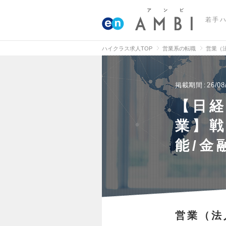
若手
ハイクラス求人TOP
営業系の転職
営業（
掲載期間
26/08
【日
業】戦
能/金
営業（法