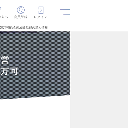
の方へ
会員登録
ログイン
00万可能/金融経験歓迎の求人情報
型営
0万可