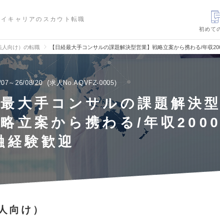
ハイキャリアのスカウト転職
初めて
法人向け）の転職
【日経最大手コンサルの課題解決型営業】戦略立案から携わる/年収20
/07～26/08/20
求人No.AQVFZ-0005
経最大手コンサルの課題解決
略立案から携わる/年収200
融経験歓迎
人向け）