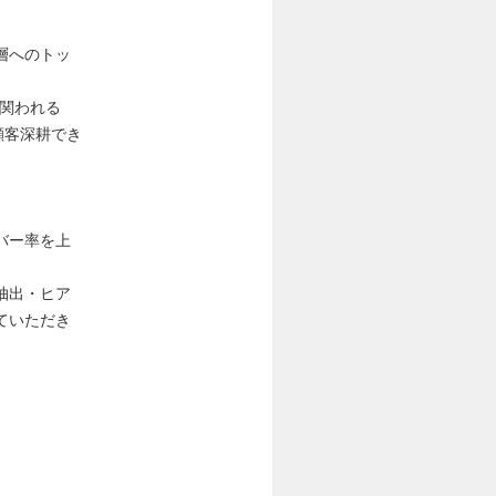
層へのトッ
関われる
顧客深耕でき
バー率を上
抽出・ヒア
ていただき