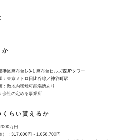
は
くか
港区麻布台1-3-1 麻布台ヒルズ森JPタワー
駅：東京メトロ日比谷線／神谷町駅
策：敷地内喫煙可能場所あり
：会社の定める事業所
のくらい貰えるか
 2000万円
：317,600円～1,058,700円