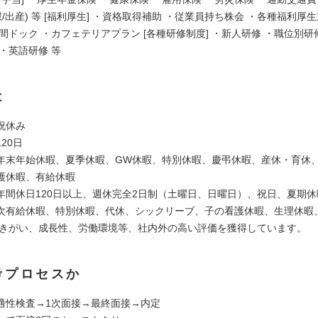
慰/出産) 等 [福利厚生] ・資格取得補助 ・従業員持ち株会 ・各種福利厚
間ドック ・カフェテリアプラン [各種研修制度] ・新人研修 ・職位別研修
・英語研修 等
は
祝休み
20日
年末年始休暇、夏季休暇、GW休暇、特別休暇、慶弔休暇、産休・育休
護休暇、有給休暇
年間休日120日以上、週休完全2日制（土曜日、日曜日）、祝日、夏期
次有給休暇、特別休暇、代休、シックリーブ、子の看護休暇、生理休暇
働きがい、成長性、労働環境等、社内外の高い評価を獲得しています。
考プロセスか
適性検査→1次面接→最終面接→内定