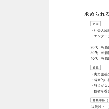
求められ
必須
・社会人経
・エンター
20代 転職
30代 転職
40代 転職
歓迎
・実力主義
・将来的に
・答えがな
・他者を巻
募集年齢（
24歳以上