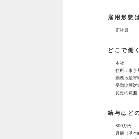
雇用形態
正社員
どこで働
本社
住所：東京都
勤務地最寄
受動喫煙対
変更の範囲
給与はど
600万円 ～
月額（基本給）