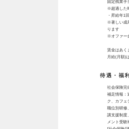
固定残業手当
※超過した
・昇給年1回
※著しい成
ります
※オファー
賃金はあく
月給(月額
待遇・福
社会保険完
補足情報：
ク、カフェ
職位別研修
講支援制度
メント受験
[社会保険/