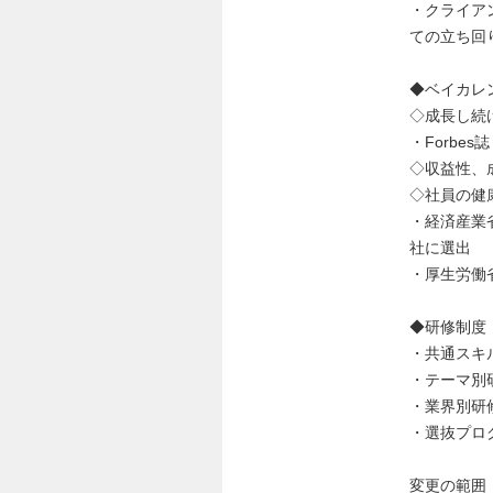
・クライア
ての立ち回
◆ベイカレ
◇成長し続
・Forbes誌「
◇収益性、
◇社員の健
・経済産業
社に選出
・厚生労働
◆研修制度
・共通スキ
・テーマ別
・業界別研
・選抜プロ
変更の範囲