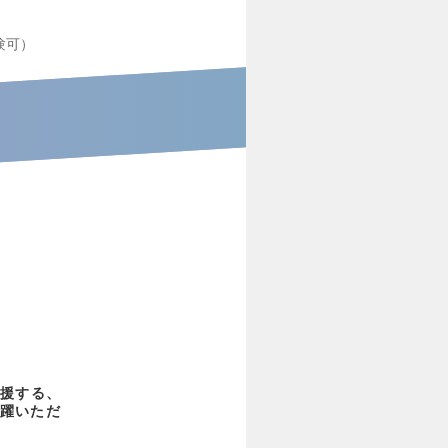
験可）
支援する、
躍いただ