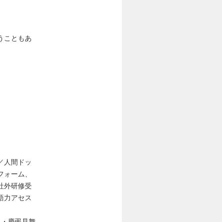
うこともあ
／人間ドッ
フォーム、
社外研修受
語力アセス
 ・慶弔見舞