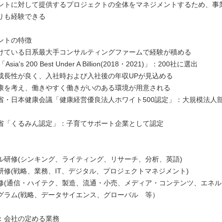
ントに対して提供するプロジェクトの全体をマネジメントするため、事
りも経験できる
ントの特徴
けている日系最大手コンサルティングファームで経験が積める
Asia's 200 Best Under A Billion(2018・2021)」：200社に選出
成長性が良く、入社時および入社後の年収UPが見込める
康を考え、働きやすく働きがいのある環境が用意される
省・日本健康会議「健康経営優良法人ホワイト500認定」：大規模法人部
省「くるみん認定」：子育てサポート企業として認定
ル研修(シンキング、ライティング、リサーチ、分析、英語)
研修(戦略、業務、IT、デジタル、プロジェクトマネジメント)
修(通信・ハイテク、製造、流通・小売、メディア・コンテンツ、エネル
グラム(戦略、データサイエンス、グローバル 等）
：会社の定める業務