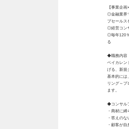
【事業企画
◎金融業界
プセールス
◎経営コン
◎毎年12
る
◆職務内容
ベイカレン
げる、新規
基本的には
リング～プ
ます。
◆コンサル
・商材に縛
・答えのな
・顧客が自