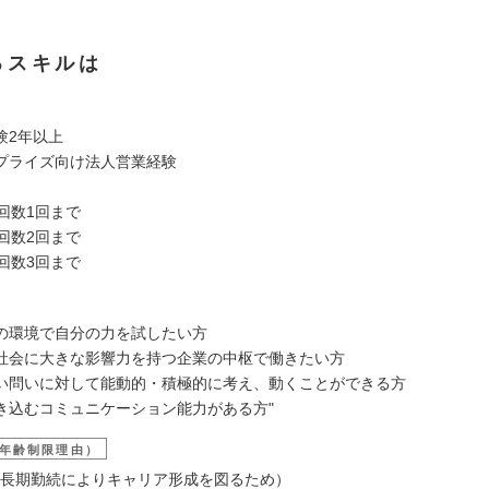
るスキルは
験2年以上
プライズ向け法人営業経験
回数1回まで
回数2回まで
回数3回まで
の環境で自分の力を試したい方
社会に大きな影響力を持つ企業の中枢で働きたい方
い問いに対して能動的・積極的に考え、動くことができる方
き込むコミュニケーション能力がある方"
年齢制限理由）
 （長期勤続によりキャリア形成を図るため）