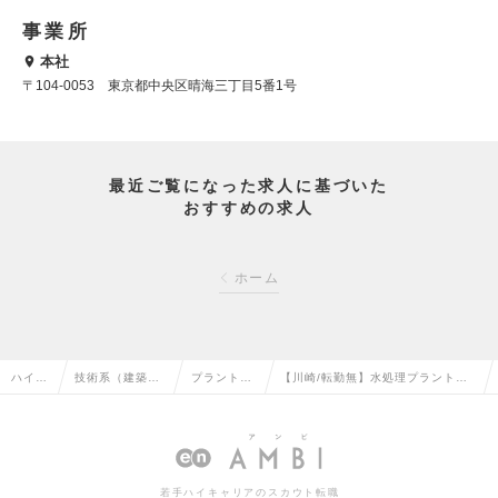
事業所
本社
〒104-0053 東京都中央区晴海三丁目5番1号
最近ご覧になった求人に基づいた
おすすめの求人
ホーム
ハイク
技術系（建築・
プラントエ
【川崎/転勤無】水処理プラントプ
ラス求
設備・土木・プ
ンジニアリ
ロジェクトマネジメント/年休125
人TOP
ラント）の転職
ングの転職
日/月島HDグループの求人情報
若手ハイキャリアのスカウト転職