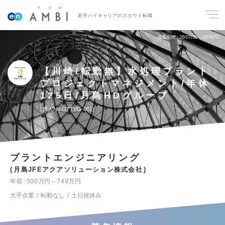
若手ハイキャリアのスカウト転職
掲載期間
26/07/30～26/08/12
【川崎/転勤無】水処理プラント
プロジェクトマネジメント/年休
125日/月島HDグループ
求人No.OTTVG-001
プラントエンジニアリング
月島JFEアクアソリューション株式会社
年収
500万円～749万円
大手企業
転勤なし
土日祝休み