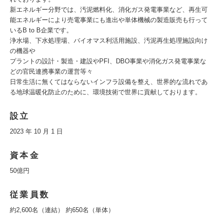
新エネルギー分野では、汚泥燃料化、消化ガス発電事業など、再生可
能エネルギーにより売電事業にも進出や単体機械の製造販売も行って
いるB to B企業です。
浄水場、下水処理場、バイオマス利活用施設、汚泥再生処理施設向け
の機器や
プラントの設計・製造・建設やPFI、DBO事業や消化ガス発電事業な
どの官民連携事業の運営等々
日常生活に無くてはならないインフラ設備を整え、世界的な流れであ
る地球温暖化防止のために、環境技術で世界に貢献しております。
設立
2023 年 10 月 1 日
資本金
50億円
従業員数
約2,600名（連結） 約650名（単体）