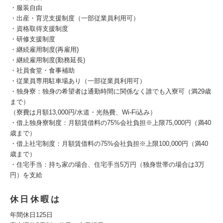
・服装自由
・出産・育児支援制度（一部従業員利用可）
・資格取得支援制度
・研修支援制度
・継続雇用制度(再雇用)
・継続雇用制度(勤務延長)
・社員食堂・食事補助
・従業員専用駐車場あり（一部従業員利用可）
・独身寮：独身の希望者は通勤時間に関係なく誰でも入寮可（満29歳
まで）
（寮費は月額13,000円/水道・光熱費、Wi-Fi込み）
・借上独身寮制度：月額賃借料の75%会社負担※上限75,000円（満40
歳まで）
・借上社宅制度：月額賃借料の75%会社負担※上限100,000円（満40
歳まで）
・住宅手当：持ち家の場合、住宅手当5万円（独身世帯の場合は3万
円）を支給
休日休暇は
年間休日125日