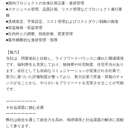
■国内プロジェクトの全体計画立案・進捗管理
■スケジュール管理、品質計画、リスク管理などプロジェクト遂行業
務
■見積策定、予算設定、コスト管理およびコストダウン戦略の推進
■収益確保・収益管理
■社内外との調整、技術折衝、変更管理
■案件横断的な進捗管理・指導
【魅力】
当社は、同業他社と比較し、ライフワークバランスに優れた職場環境
です。福利厚生も充実しており、独身寮や社宅制度、住宅手当があり
ます。会社としても自由なコミュニケーションが促進される社風で、
実力に基づいた評価制度が整っており、努力次第で昇進・昇格のチャ
ンスがることから、やりがい＆プライベートを充実させることが可能
です。
ーーーーーーーー
＃社会課題に挑む企業
ーーーーーーーー
弊社は統合を通じて総合力を高め、地球環境と社会課題の解決に貢献
して参ります。