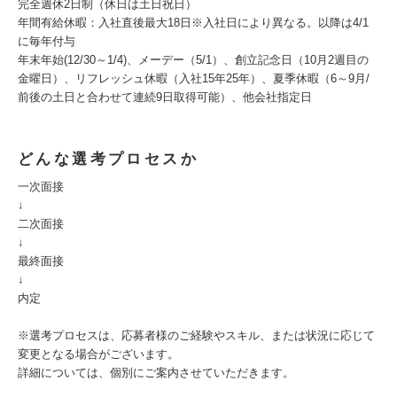
完全週休2日制（休日は土日祝日）
年間有給休暇：入社直後最大18日※入社日により異なる。以降は4/1
に毎年付与
年末年始(12/30～1/4)、メーデー（5/1）、創立記念日（10月2週目の
金曜日）、リフレッシュ休暇（入社15年25年）、夏季休暇（6～9月/
前後の土日と合わせて連続9日取得可能）、他会社指定日
どんな選考プロセスか
一次面接
↓
二次面接
↓
最終面接
↓
内定
※選考プロセスは、応募者様のご経験やスキル、または状況に応じて
変更となる場合がございます。
詳細については、個別にご案内させていただきます。