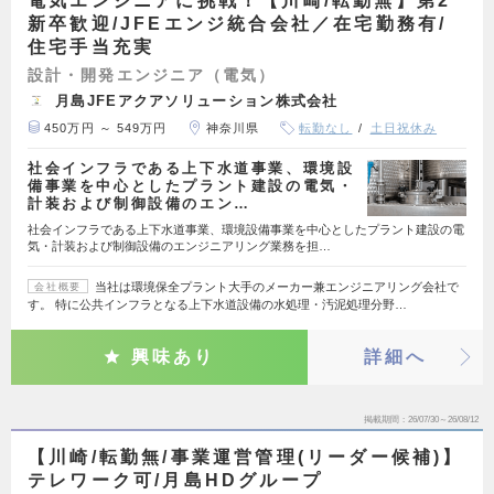
電気エンジニアに挑戦！【川崎/転勤無】第2
新卒歓迎/JFEエンジ統合会社／在宅勤務有/
住宅手当充実
設計・開発エンジニア（電気）
月島JFEアクアソリューション株式会社
450万円 ～ 549万円
神奈川県
転勤なし
土日祝休み
社会インフラである上下水道事業、環境設
備事業を中心としたプラント建設の電気・
計装および制御設備のエン…
社会インフラである上下水道事業、環境設備事業を中心としたプラント建設の電
気・計装および制御設備のエンジニアリング業務を担…
当社は環境保全プラント大手のメーカー兼エンジニアリング会社で
会社概要
す。 特に公共インフラとなる上下水道設備の水処理・汚泥処理分野…
興味あり
詳細へ
掲載期間
26/07/30～26/08/12
【川崎/転勤無/事業運営管理(リーダー候補)】
テレワーク可/月島HDグループ