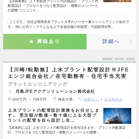
【詳細業務】 上下水処理プラントの詳細設計 ・プラント内
配置設計 ・プロセスをつなぐ配管設計 ・複数のメンバーと
の調整 コミュニケ…
当社は環境保全プラント大手のメーカー兼エンジニアリング会社で
会社概要
す。 特に公共インフラとなる上下水道設備の水処理・汚泥処理分野…
興味あり
詳細へ
掲載期間
26/07/28～26/08/10
【川崎/転勤無】上水プラント配管設計※JFE
エンジ統合会社／在宅勤務有・住宅手当充実
プラントエンジニアリング
月島JFEアクアソリューション株式会社
500万円 ～ 799万円
神奈川県
転勤なし
土日祝休み
上水プラントの配管設計業務をお任せしま
す。 受注額が数億～数⼗億に上る大型プ
ラントの配管を⾃ら設計し⽣…
【具体的には】 上水プラントの配管設計を担当頂きます。 プラント内配置設
計、プロセスをつなぐ配管設計・複数のメンバーとの調整…