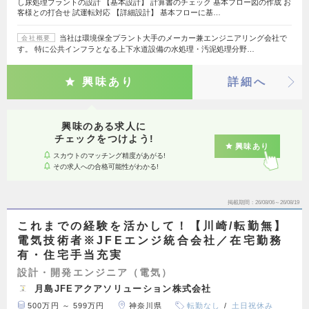
し尿処理プラントの設計 【基本設計】 計算書のチェック 基本フロー図の作成 お
客様との打合せ 試運転対応 【詳細設計】 基本フローに基…
当社は環境保全プラント大手のメーカー兼エンジニアリング会社で
会社概要
す。 特に公共インフラとなる上下水道設備の水処理・汚泥処理分野…
興味あり
詳細へ
興味のある求人に
チェックをつけよう!
興味あり
スカウトのマッチング精度があがる!
その求人への合格可能性がわかる!
掲載期間
26/08/06～26/08/19
これまでの経験を活かして！【川崎/転勤無】
電気技術者※JFEエンジ統合会社／在宅勤務
有・住宅手当充実
設計・開発エンジニア（電気）
月島JFEアクアソリューション株式会社
500万円 ～ 599万円
神奈川県
転勤なし
土日祝休み