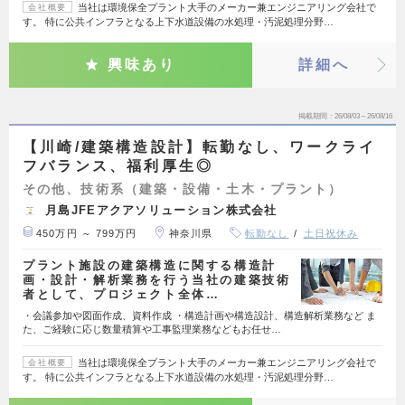
当社は環境保全プラント大手のメーカー兼エンジニアリング会社で
会社概要
す。 特に公共インフラとなる上下水道設備の水処理・汚泥処理分野…
興味あり
詳細へ
掲載期間
26/08/03～26/08/16
【川崎/建築構造設計】転勤なし、ワークライ
フバランス、福利厚生◎
その他、技術系（建築・設備・土木・プラント）
月島JFEアクアソリューション株式会社
450万円 ～ 799万円
神奈川県
転勤なし
土日祝休み
プラント施設の建築構造に関する構造計
画・設計・解析業務を行う当社の建築技術
者として、プロジェクト全体…
・会議参加や図面作成、資料作成 ・構造計画や構造設計、構造解析業務など ま
た、ご経験に応じ数量積算や工事監理業務などもお任せ…
当社は環境保全プラント大手のメーカー兼エンジニアリング会社で
会社概要
す。 特に公共インフラとなる上下水道設備の水処理・汚泥処理分野…