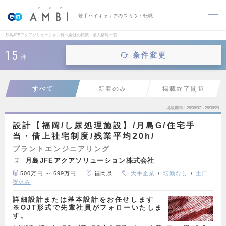
若手ハイキャリアのスカウト転職
月島JFEアクアソリューション株式会社の転職・求人情報一覧
15
条件変更
件
すべて
新着のみ
掲載終了間近
掲載期間
26/08/07～26/08/20
設計【福岡/し尿処理施設】/月島G/住宅手
当・借上社宅制度/残業平均20h/
プラントエンジニアリング
月島JFEアクアソリューション株式会社
500万円 ～ 699万円
福岡県
大手企業
転勤なし
土日
祝休み
詳細設計または基本設計をお任せします
※OJT形式で先輩社員がフォローいたしま
す。