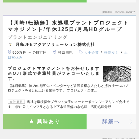
掲載期間
26/07/30～26/08/12
【川崎/転勤無】水処理プラントプロジェクト
マネジメント/年休125日/月島HDグループ
プラントエンジニアリング
月島JFEアクアソリューション株式会社
500万円 ～ 749万円
神奈川県
大手企業
転勤なし
土
日祝休み
プロジェクトマネジメントをお任せします
※OJT形式で先輩社員がフォローいたしま
す。
【詳細業務】 国内の顧客先・ベンダーなど多種多様な人たちと携わり一つのプ
ロジェクトをまとめ上げる業務です。 プロジェクト全体…
当社は環境保全プラント大手のメーカー兼エンジニアリング会社で
会社概要
す。 特に公共インフラとなる上下水道設備の水処理・汚泥処理分野…
興味あり
詳細へ