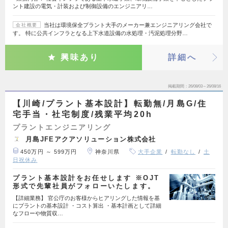
ント建設の電気・計装および制御設備のエンジニアリ…
当社は環境保全プラント大手のメーカー兼エンジニアリング会社で
会社概要
す。 特に公共インフラとなる上下水道設備の水処理・汚泥処理分野…
興味あり
詳細へ
掲載期間
26/08/03～26/08/16
【川崎/プラント基本設計】転勤無/月島G/住
宅手当・社宅制度/残業平均20h
プラントエンジニアリング
月島JFEアクアソリューション株式会社
450万円 ～ 599万円
神奈川県
大手企業
転勤なし
土
日祝休み
プラント基本設計をお任せします ※OJT
形式で先輩社員がフォローいたします。
【詳細業務】 官公庁のお客様からヒアリングした情報を基
にプラントの基本設計 ・コスト算出 ・基本計画として詳細
なフローや物質収…