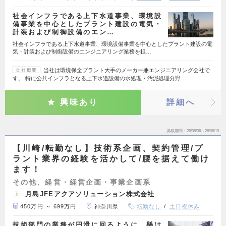
社会インフラである上下水道事業、環境設
備事業を中心としたプラント建設の電気・
計装および制御設備のエン…
社会インフラである上下水道事業、環境設備事業を中心としたプラント建設の電
気・計装および制御設備のエンジニアリング業務を担…
当社は環境保全プラント大手のメーカー兼エンジニアリング会社で
会社概要
す。 特に公共インフラとなる上下水道設備の水処理・汚泥処理分野…
興味あり
詳細へ
掲載期間
26/08/06～26/08/19
【川崎/転勤なし】技術系企画、契約管理/プ
ラント業界の経験を活かして/腰を据えて働け
ます！
その他、経営・経営企画・事業企画系
月島JFEアクアソリューション株式会社
450万円 ～ 699万円
神奈川県
転勤なし
土日祝休み
技術部門の業務が円滑に回るように、懸け