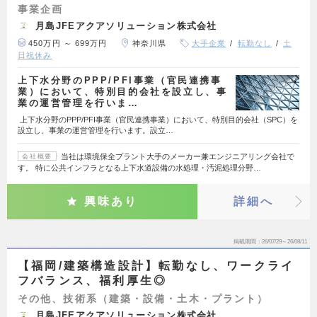
事業企画
月島JFEアクアソリューション株式会社
450万円 ～ 699万円
神奈川県
大手企業
転勤なし
土
日祝休み
上下水分野のPPP/PFI事業（官民連携事
業）において、特別目的会社を設立し、事
業の運営管理を行いま…
上下水分野のPPP/PFI事業（官民連携事業）において、特別目的会社（SPC）を
設立し、事業の運営管理を行います。設立…
当社は環境保全プラント大手のメーカー兼エンジニアリング会社で
会社概要
す。 特に公共インフラとなる上下水道設備の水処理・汚泥処理分野…
興味あり
詳細へ
掲載期間
26/07/29～26/08/11
【福岡/建築構造設計】転勤なし、ワークライ
フバランス、福利厚生◎
その他、技術系（建築・設備・土木・プラント）
月島JFEアクアソリューション株式会社