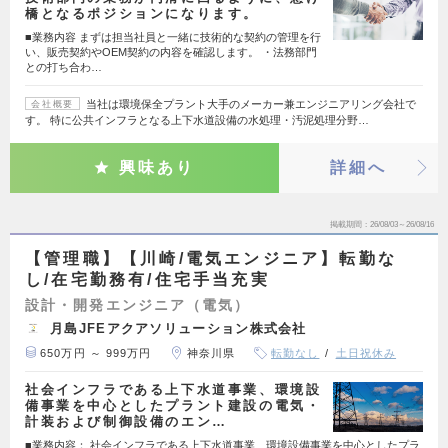
橋となるポジションになります。
■業務内容 まずは担当社員と一緒に技術的な契約の管理を行
い、販売契約やOEM契約の内容を確認します。 ・法務部門
との打ち合わ…
当社は環境保全プラント大手のメーカー兼エンジニアリング会社で
会社概要
す。 特に公共インフラとなる上下水道設備の水処理・汚泥処理分野…
興味あり
詳細へ
掲載期間
26/08/03～26/08/16
【管理職】【川崎/電気エンジニア】転勤な
し/在宅勤務有/住宅手当充実
設計・開発エンジニア（電気）
月島JFEアクアソリューション株式会社
650万円 ～ 999万円
神奈川県
転勤なし
土日祝休み
社会インフラである上下水道事業、環境設
備事業を中心としたプラント建設の電気・
計装および制御設備のエン…
■業務内容： 社会インフラである上下水道事業、環境設備事業を中心としたプラ