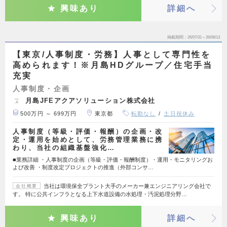
興味あり
詳細へ
掲載期間
26/07/31～26/08/13
【東京/人事制度・労務】人事として専門性を
高められます！※月島HDグループ／住宅手当
充実
人事制度・企画
月島JFEアクアソリューション株式会社
500万円 ～ 699万円
東京都
転勤なし
土日祝休み
人事制度（等級・評価・報酬）の企画・改
定・運用を始めとして、労務管理業務に携
わり、当社の組織基盤強化…
■業務詳細 ・人事制度の企画（等級・評価・報酬制度）・運用・モニタリングお
よび改善 ・制度改定プロジェクトの推進（外部コンサ…
当社は環境保全プラント大手のメーカー兼エンジニアリング会社で
会社概要
す。 特に公共インフラとなる上下水道設備の水処理・汚泥処理分野…
興味あり
詳細へ