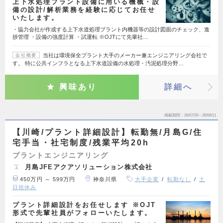
上下水処理プラント設備に用いる機械・設
備の設計/解析業務を経験に応じてお任せ
いたします。
・協力会社が作成する上下水道処理プラント内機器等の設計図面のチェック、進
捗管理 ・設備の強度計算 ・試運転 ※OJTにて先輩社…
当社は環境保全プラント大手のメーカー兼エンジニアリング会社で
会社概要
す。 特に公共インフラとなる上下水道設備の水処理・汚泥処理分野…
興味あり
詳細へ
掲載期間
26/07/29～26/08/11
【川崎/プラント詳細設計】転勤無/月島G/住
宅手当・社宅制度/残業平均20h
プラントエンジニアリング
月島JFEアクアソリューション株式会社
450万円 ～ 599万円
神奈川県
大手企業
転勤なし
土
日祝休み
プラント詳細設計をお任せします ※OJT
形式で先輩社員がフォローいたします。