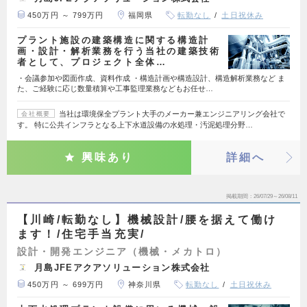
450万円 ～ 799万円
福岡県
転勤なし
土日祝休み
プラント施設の建築構造に関する構造計
画・設計・解析業務を行う当社の建築技術
者として、プロジェクト全体…
・会議参加や図面作成、資料作成 ・構造計画や構造設計、構造解析業務など ま
た、ご経験に応じ数量積算や工事監理業務などもお任せ…
当社は環境保全プラント大手のメーカー兼エンジニアリング会社で
会社概要
す。 特に公共インフラとなる上下水道設備の水処理・汚泥処理分野…
興味あり
詳細へ
掲載期間
26/07/29～26/08/11
【川崎/転勤なし】機械設計/腰を据えて働け
ます！/住宅手当充実/
設計・開発エンジニア（機械・メカトロ）
月島JFEアクアソリューション株式会社
450万円 ～ 699万円
神奈川県
転勤なし
土日祝休み