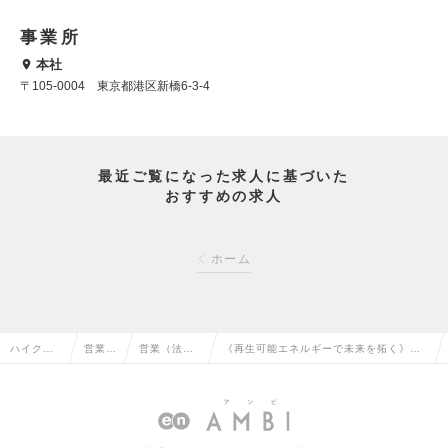
事業所
本社
〒105-0004 東京都港区新橋6-3-4
最近ご覧になった求人に基づいた
おすすめの求人
ホーム
ハイクラ
営業系
営業（法人
《再生可能エネルギーで未来を拓く》太
ス求人TO
の転職
向け）の転
陽光発電システムの営業募集の求人情報
P
職