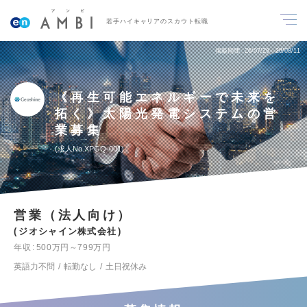
若手ハイキャリアのスカウト転職
掲載期間
26/07/29～26/08/11
《再生可能エネルギーで未来を
拓く》太陽光発電システムの営
業募集
求人No.XPGQ-001
営業（法人向け）
ジオシャイン株式会社
年収
500万円～799万円
英語力不問
転勤なし
土日祝休み