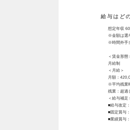
給与はど
想定年収 6
※金額は選
※時間外手
＜賃金形態
月給制
＜月給＞
月額：420,0
※平均残業
残業：超過
＜給与補足
■給与改定
■固定賞与：
■業績賞与