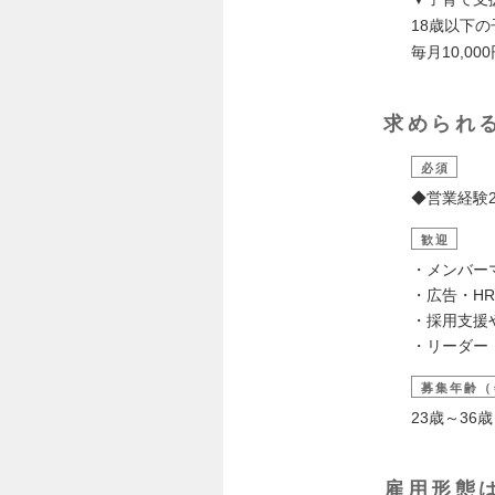
18歳以下
毎月10,0
求められ
必須
◆営業経験
歓迎
・メンバー
・広告・H
・採用支援
・リーダー
募集年齢（
23歳～3
雇用形態