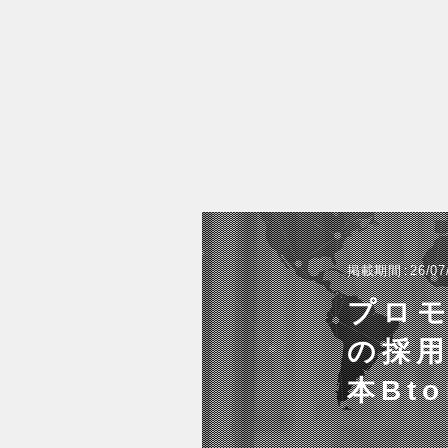
掲載期間
26/07
プロモ
の採
本Bt