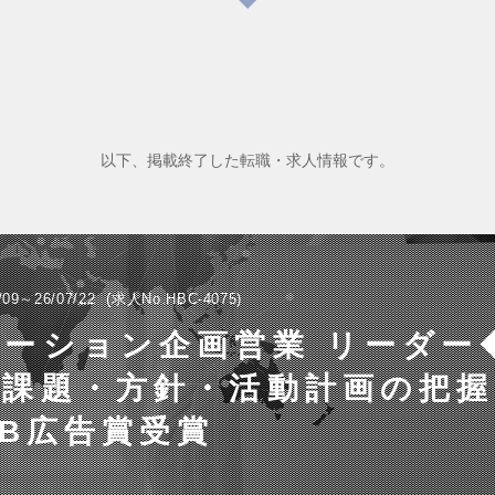
以下、掲載終了した転職・求人情報です。
/09～26/07/22
求人No.HBC-4075
ーション企画営業 リーダー
用課題・方針・活動計画の把握
oB広告賞受賞