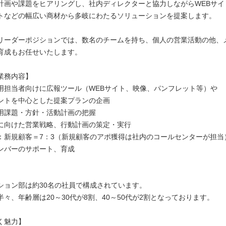
計画や課題をヒアリングし、社内ディレクターと協力しながらWEBサイ
トなどの幅広い商材から多岐にわたるソリューションを提案します。
リーダーポジションでは、数名のチームを持ち、個人の営業活動の他、
育成もお任せいたします。
業務内容】
用担当者向けに広報ツール（WEBサイト、映像、パンフレット等）や
トを中心とした提案プランの企画
用課題・方針・活動計画の把握
に向けた営業戦略、行動計画の策定・実行
：新規顧客＝7：3（新規顧客のアポ獲得は社内のコールセンターが担当
ンバーのサポート、育成
】
ション部は約30名の社員で構成されています。
々、年齢層は20～30代が8割、40～50代が2割となっております。
く魅力】