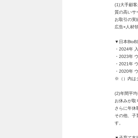
(1)大手顧
質の高いサ
お取引の実
広告×人材
▼日本Bto
・2024
・2023
・2021
・2020
※（）内は
(2)年間平
お休みが取
さらに年休
その他、子
す。
▼子育て支