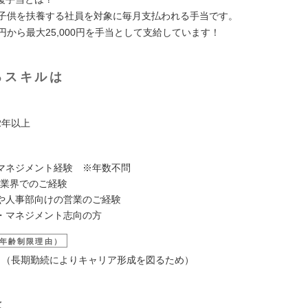
の子供を扶養する社員を対象に毎月支払われる手当です。
00円から最大25,000円を手当として支給しています！
るスキルは
2年以上
マネジメント経験 ※年数不問
R業界でのご経験
や人事部向けの営業のご経験
・マネジメント志向の方
年齢制限理由）
6歳 （長期勤続によりキャリア形成を図るため）
は