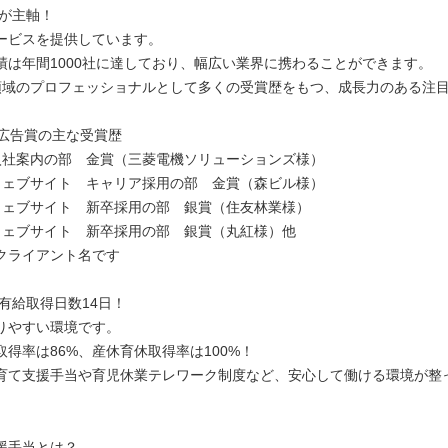
客が主軸！
ービスを提供しています。
績は年間1000社に達しており、幅広い業界に携わることができます。
領域のプロフェッショナルとして多くの受賞歴をもつ、成長力のある注
B広告賞の主な受賞歴
年 入社案内の部 金賞（三菱電機ソリューションズ様）
年 ウェブサイト キャリア採用の部 金賞（森ビル様）
年 ウェブサイト 新卒採用の部 銀賞（住友林業様）
年 ウェブサイト 新卒採用の部 銀賞（丸紅様）他
クライアント名です
均有給取得日数14日！
りやすい環境です。
取得率は86%、産休育休取得率は100%！
育て支援手当や育児休業テレワーク制度など、安心して働ける環境が整
援手当とは？