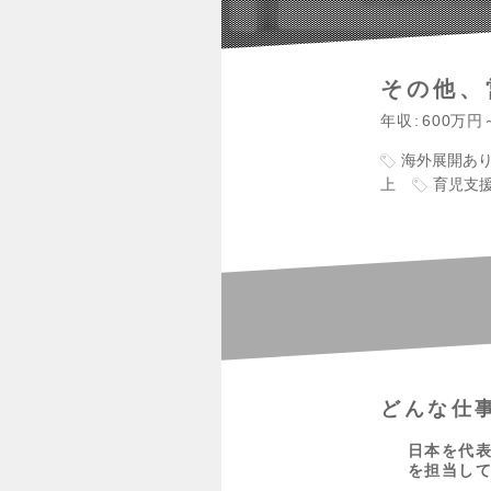
その他、
年収
600万円
海外展開あ
上
育児支
どんな仕
日本を代
を担当し