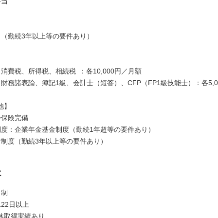
手当
当
当
当（勤続3年以上等の要件あり）
】
消費税、所得税、相続税 ：各10,000円／月額
財務諸表論、簿記1級、会計士（短答）、CFP（FP1級技能士）：各5,0
他】
会保険完備
制度：企業年金基金制度（勤続1年超等の要件あり）
付制度（勤続3年以上等の要件あり）
は
日制
22日以上
休取得実績あり