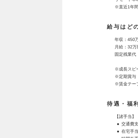
※直近1年
給与はど
年収：450
月給：32万
固定残業代：
※成長スピ
※定期賞与
※賃金テー
待遇・福
【諸手当】
● 交通費
● 在宅手