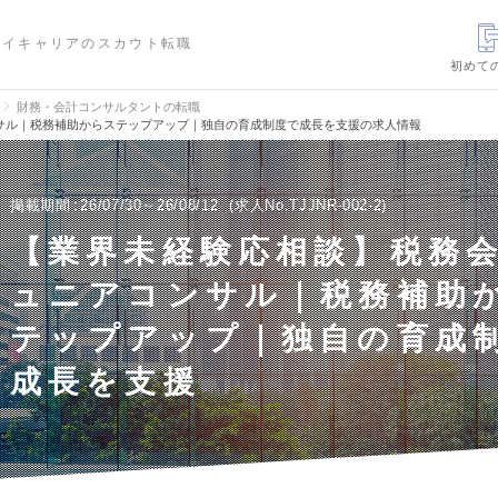
ハイキャリアのスカウト転職
初めて
財務・会計コンサルタントの転職
サル｜税務補助からステップアップ｜独自の育成制度で成長を支援の求人情報
掲載期間
26/07/30～26/08/12
求人No.TJJNR-002-2
【業界未経験応相談】税務
ュニアコンサル｜税務補助
テップアップ｜独自の育成
成長を支援