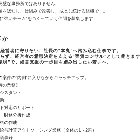
完璧な事務所ではありません。
足を認知し、仕組みで改善し、成長し続ける組織です。
化に強いチーム”をつくっていく仲間を募集します。
事か
経営者に寄りそい、社長の“本丸”へ踏み込む仕事です。
らず、経営者の意思決定を支える“実質コンサル”として働きま
環境”で、経営支援の一歩目を踏み出したい若手へ。
の案件の“内側”に入りながらキャッチアップ。
時の業務】
アシスタント
補助
ント対応のサポート
表・財務分析作成
資料の作成
・給与計算アウトソーシング業務（全体の1～2割）
・議事録