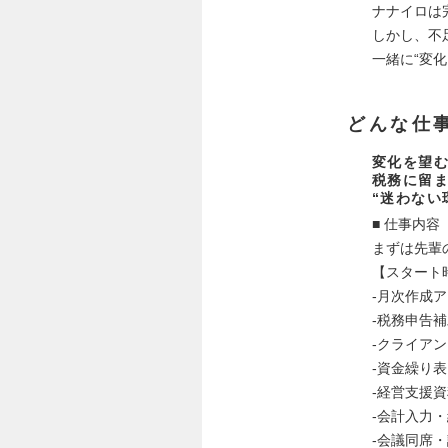
ナナイロは
しかし、不
一緒に“変
どんな仕
変化を望む
税務に留ま
“迷わない
■ 仕事内容
まずは先輩
【スタート
-月次作成
-税務申告
-クライア
-資金繰り
-経営支援
-会計入力
-会議同席