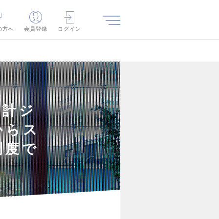
の方へ
会員登録
ログイン
会計ジ
からス
制度で