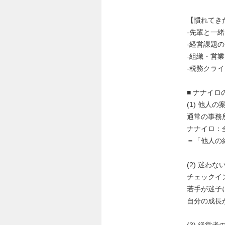
【慣れてき
-先輩と一
-経営課題
-組織・営
-税務クラ
■ ナナイロ
(1) 他人
通常の事務
ナナイロ：
＝「他人の
(2) 迷わ
チェックイ
若手が迷子
自分の成長
(3) 経営