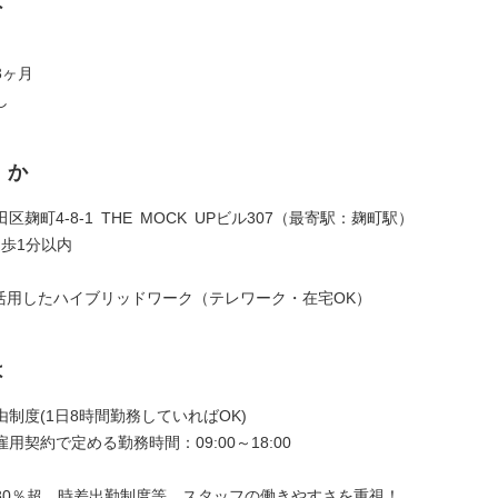
は
3ヶ月
し
くか
区麹町4-8-1 THE MOCK UPビル307（最寄駅：麹町駅）
徒歩1分以内
し
eを活用したハイブリッドワーク（テレワーク・在宅OK）
は
制度(1日8時間勤務していればOK)
用契約で定める勤務時間：09:00～18:00
80％超、時差出勤制度等、スタッフの働きやすさを重視！