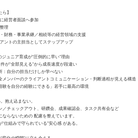
たら】
緒に経営者面談へ参加
の整理
業・財務・事業承継／相続等の経営領域の支援
イアントの主担当としてステップアップ
のジュニア育成が“圧倒的に早い”理由
の案件が“全部見える”から成長速度が段違い
所：自分の担当だけしか学べない
全メンバーのクライアントコミュニケーション・判断過程が見える構造
経験を自分の経験にできる」若手に最高の環境
ない。抱え込まない。
ン／チェックアウト、研鑽会、成果確認会、タスク共有会など
にならないための 配慮を整えています。
が“仕組みで守られている”安心感 がある。
者の“変化の瞬間”に立ち会える