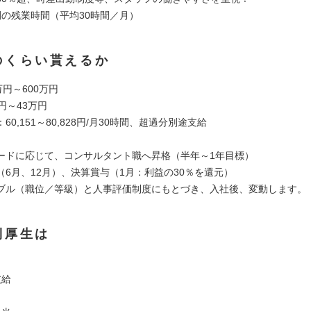
間の残業時間（平均30時間／月）
のくらい貰えるか
万円～600万円
円～43万円
60,151～80,828円/月30時間、超過分別途支給
ードに応じて、コンサルタント職へ昇格（半年～1年目標）
（6月、12月）、決算賞与（1月：利益の30％を還元）
ブル（職位／等級）と人事評価制度にもとづき、入社後、変動します。
利厚生は
支給
当