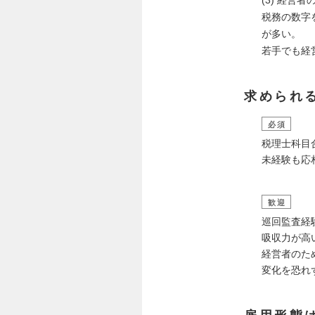
税務の数字
が多い。
若手でも経
求められ
必須
税理士科目
未経験も応
歓迎
巡回監査経
吸収力が高
経営者のた
変化を恐れ