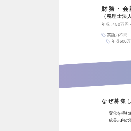
財務・会
税理士法
年収
450万円
英語力不問
年収600
なぜ募集
変化を望む
成長志向の