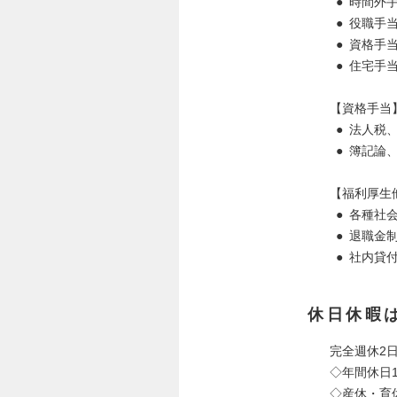
● 時間外
● 役職手
● 資格手
● 住宅手
【資格手当
● 法人税、
● 簿記論、
【福利厚生
● 各種社
● 退職金
● 社内貸
休日休暇
完全週休2
◇年間休日1
◇産休・育