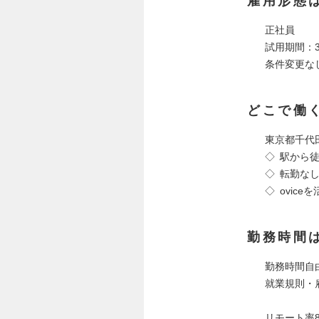
雇用形態
正社員
試用期間：
条件変更な
どこで働
東京都千代田
◇ 駅から
◇ 転勤な
◇ ovic
勤務時間
勤務時間自由
就業規則・雇
リモート率