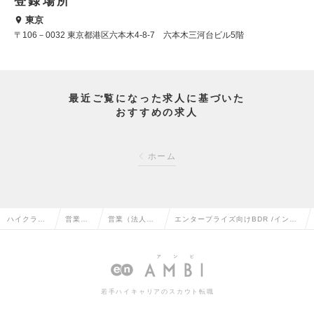
登録場所
東京
〒106－0032 東京都港区六本木4-8-7 六本木三河台ビル5階
最近ご覧になった求人に基づいた
おすすめの求人
ホーム
ハイクラス
営業系
営業（法人向
エンタープライズ向けBDR /インサ
求人TOP
の転職
け）の転職
イドセールスの求人情報
若手ハイキャリアのスカウト転職