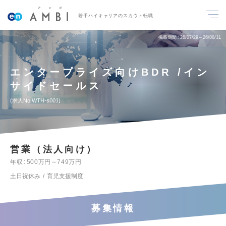
若手ハイキャリアのスカウト転職
掲載期間
26/07/29～26/08/11
エンタープライズ向けBDR /イン
サイドセールス
求人No.WTH-s001
営業（法人向け）
年収
500万円～749万円
土日祝休み
育児支援制度
募集情報