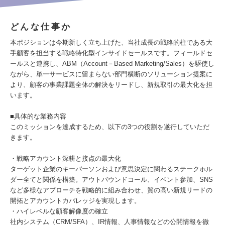
どんな仕事か
本ポジションは今期新しく立ち上げた、当社成長の戦略的柱である大
手顧客を担当する戦略特化型インサイドセールスです。フィールドセ
ールスと連携し、ABM（Account－Based Marketing/Sales）を駆使し
ながら、単一サービスに留まらない部門横断のソリューション提案に
より、顧客の事業課題全体の解決をリードし、新規取引の最大化を担
います。
■具体的な業務内容
このミッションを達成するため、以下の3つの役割を遂行していただ
きます。
・戦略アカウント深耕と接点の最大化
ターゲット企業のキーパーソンおよび意思決定に関わるステークホル
ダー全てと関係を構築。アウトバウンドコール、イベント参加、SNS
など多様なアプローチを戦略的に組み合わせ、質の高い新規リードの
開拓とアカウントカバレッジを実現します。
・ハイレベルな顧客解像度の確立
社内システム（CRM/SFA）、IR情報、人事情報などの公開情報を徹