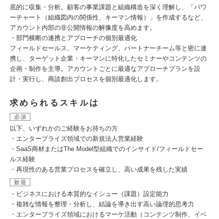
底的に収集・分析。顧客の事業課題と組織構造を深く理解し、「パワ
ーチャート（組織図内の関係性、キーマン情報）」を作成するなど、
アカウント内部の非公開情報の解像度を高めます。
・部門横断の連携とアプローチの個別最適化
フィールドセールス、マーケティング、パートナーチーム等と密に連
携し、ターゲット企業・キーマンに特化したセミナーやコンテンツの
企画・制作を主導。アカウントごとに最適なアプローチプランを設
計・実行し、商談創出プロセスを個別最適化します。
求められるスキルは
必須
以下、いずれかのご経験をお持ちの方
・エンタープライズ領域での新規法人営業経験
・SaaS商材またはThe Model型組織でのインサイド/フィールドセー
ルス経験
・再現性のある営業プロセスを確立し、高い成果を残した実績
歓迎
・ビジネスにおける本質的なイシュー（課題）設定能力
・複雑な情報を整理・分析し、結論を導き出す高い論理的思考力
・エンタープライズ領域におけるマーケ活動（コンテンツ制作、イベ