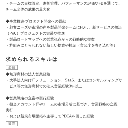
・チームの目標設定、進捗管理、パフォーマンス評価やFBを通じて、
チーム全体の成果の最大化
◆事業推進‧プロダクト開発への貢献
・顧客ニーズや市場の声を製品開発チームにFBし、新サービスの検証
（PoC）プロジェクトの実装や推進
・製品ロードマップへの営業視点からの戦略的な提案
・枠組みにとらわれない新しい提案や検証（官公庁を巻き込む等）
求められるスキルは
必須
◆無形商材の法人営業経験
・大手法人向けITソリューション、SaaS、またはコンサルティングサ
ービス等の無形商材での法人営業経験3年以上
◆営業戦略の立案や実行経験
・担当アカウント群やチームの市場分析に基づき、営業戦略の立案、
実行
・および新規市場開拓を主導してPDCAを回した経験
歓迎