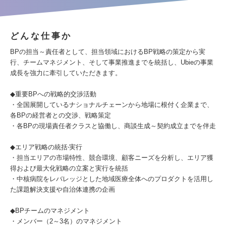
どんな仕事か
BPの担当～責任者として、担当領域におけるBP戦略の策定から実
行、チームマネジメント、そして事業推進までを統括し、Ubieの事業
成⻑を強力に牽引していただきます。
◆重要BPへの戦略的交渉活動
・全国展開しているナショナルチェーンから地場に根付く企業まで、
各BPの経営者との交渉、戦略策定
・各BPの現場責任者クラスと協働し、商談生成～契約成立までを伴走
◆エリア戦略の統括‧実行
・担当エリアの市場特性、競合環境、顧客ニーズを分析し、エリア獲
得および最大化戦略の立案と実行を統括
・中核病院をレバレッジとした地域医療全体へのプロダクトを活用し
た課題解決支援や自治体連携の企画
◆BPチームのマネジメント
・メンバー（2～3名）のマネジメント