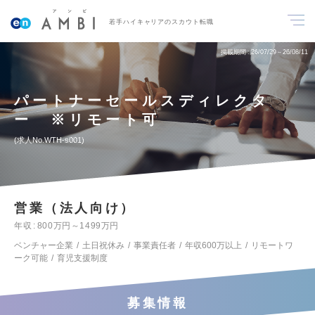
若手ハイキャリアのスカウト転職
掲載期間
26/07/29～26/08/11
パートナーセールスディレクタ
ー ※リモート可
求人No.WTH-s001
営業（法人向け）
年収
800万円～1499万円
ベンチャー企業
土日祝休み
事業責任者
年収600万以上
リモートワ
ーク可能
育児支援制度
募集情報