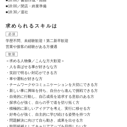
■16:00／書類作成・雑務
■18:00／閉店・終業準備
■18:30／退社
求められるスキルは
必須
学歴不問、未経験歓迎！第二新卒歓迎
営業や接客の経験がある方優遇
歓迎
＜求める人物像／こんな方大歓迎＞
・人を喜ばせる事が好きなな方
・笑顔で明るい対応ができる方
・車や運転が好きな方
・チームワークやコミュニケーションを大切にできる方
・新しい事に興味を持ち、自分から進んで挑戦できる方
・自発的に行動し、自己成長を追求する意欲のある方
・探求心が強く、自らの手で道を切り拓く方
・積極的に新しいアイデアを考え、実行に移せる方
・好奇心が強く、自主的に学び続ける姿勢を持つ方
・問題解決に向けて自ら動き、成果を出せる方
・幹部候補としてキャリアアップを目指したい方