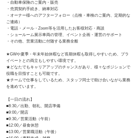
・自動車保険のご案内・販売
・売買契約手続き、納車対応
・オーナー様へのアフターフォロー（点検・車検のご案内、定期的な
ご連絡）
・電話・メール・Zoom等を活用したお客様対応・商談
・ショールーム展示車両の管理、イベント企画・運営のサポート
・その他、営業活動に付随する業務全般
★GWや夏季・年末年始休暇など長期休暇も取得しやすいため、プラ
イベートとの両立もしやすい環境です。
★どなたでもキャリアアップのチャンスがあり、様々なポジションで
役職を目指すことも可能です。
★チームで仕事をしているため、スタッフ同士で助け合いながら業務
を進めています。
【一日の流れ】
■8:30／出勤、朝礼、開店準備
■9:00／開店
■9:30／営業活動（午前）
■12:00／昼食休憩
■13:00／営業職活動（午後）