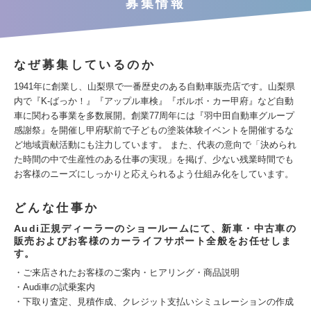
募集情報
なぜ募集しているのか
1941年に創業し、山梨県で一番歴史のある自動車販売店です。山梨県
内で『K-ばっか！』『アップル車検』『ボルボ・カー甲府』など自動
車に関わる事業を多数展開。創業77周年には『羽中田自動車グループ
感謝祭』を開催し甲府駅前で子どもの塗装体験イベントを開催するな
ど地域貢献活動にも注力しています。 また、代表の意向で「決められ
た時間の中で生産性のある仕事の実現」を掲げ、少ない残業時間でも
お客様のニーズにしっかりと応えられるよう仕組み化をしています。
どんな仕事か
Audi正規ディーラーのショールームにて、新車・中古車の
販売およびお客様のカーライフサポート全般をお任せしま
す。
・ご来店されたお客様のご案内・ヒアリング・商品説明
・Audi車の試乗案内
・下取り査定、見積作成、クレジット支払いシミュレーションの作成