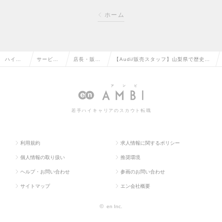
ホーム
ハイク
サービ
店長・販
【Audi/販売スタッフ】山梨県で歴史の
ラス求
ス・流通
売・店舗管
ある自動車販売店/残業ほぼ無し/賞与年
人TOP
系の転職
理の転職
2回の求人情報
若手ハイキャリアのスカウト転職
利用規約
求人情報に関するポリシー
個人情報の取り扱い
推奨環境
ヘルプ・お問い合わせ
参画のお問い合わせ
サイトマップ
エン会社概要
©
en Inc.