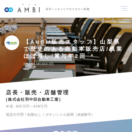
若手ハイキャリアのスカウト転職
掲載期間
26/07/30～26/08/12
【Audi/販売スタッフ】山梨県
で歴史のある自動車販売店/残業
ほぼ無し/賞与年2回
求人No.MOASX-07
店長・販売・店舗管理
株式会社羽中田自動車工業
年収
400万円～449万円
英語力不問
転勤なし
ポテンシャル採用（未経験可）