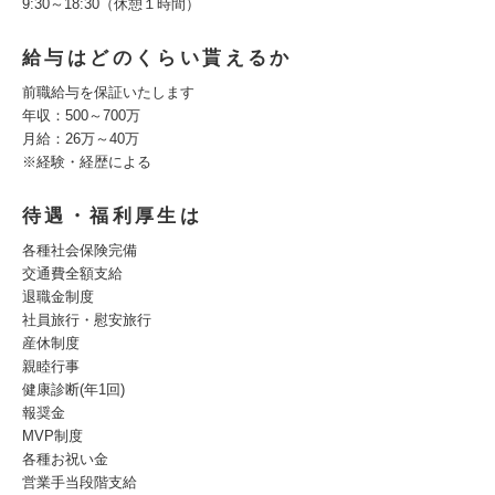
9:30～18:30（休憩１時間）
給与はどのくらい貰えるか
前職給与を保証いたします
年収：500～700万
月給：26万～40万
※経験・経歴による
待遇・福利厚生は
各種社会保険完備
交通費全額支給
退職金制度
社員旅行・慰安旅行
産休制度
親睦行事
健康診断(年1回)
報奨金
MVP制度
各種お祝い金
営業手当段階支給