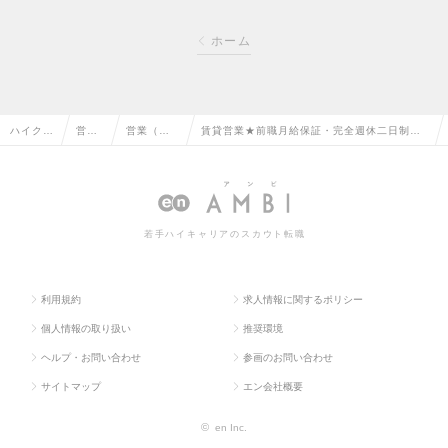
ホーム
ハイクラ
営業
営業（個
賃貸営業★前職月給保証・完全週休二日制・
ス求人T
系の
人向け）
チーム制・八潮三郷地域密着の総合不動産企
OP
転職
の転職
業！の求人情報
若手ハイキャリアのスカウト転職
利用規約
求人情報に関するポリシー
個人情報の取り扱い
推奨環境
ヘルプ・お問い合わせ
参画のお問い合わせ
サイトマップ
エン会社概要
©
en Inc.