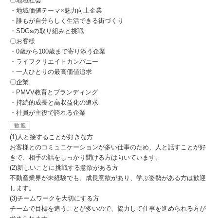
〇地域社会
・地域価値テーマ×魅力向上企業
・誰もが自分らしく生活できる街づくり
・SDGsの取り組みと挑戦
〇お客様
・0歳から100歳まで寄り添う企業
・ライフクリエイトカンパニー
・一人ひとりの最高価値追求
〇企業
・PMVV教育とブランディング
・持続的成長と高収益化の追求
・社員が主役で誇れる企業
歓迎
(1)人と接することが好きな方
お客様とのコミュニケーションが多い仕事のため、人と話すことが好
きで、相手の話をしっかり聞ける方は向いています。
(2)新しいことに挑戦する意欲がある方
不動産業界が未経験でも、成長意欲があり、学ぶ姿勢がある方は歓迎
します。
(3)チームワークを大切にする方
チームで目標を追うことが多いので、協力して仕事を進められる方が