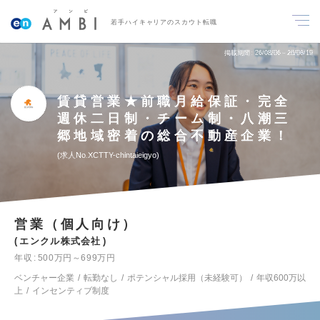
若手ハイキャリアのスカウト転職
掲載期間
26/08/06～26/08/19
賃貸営業★前職月給保証・完全
週休二日制・チーム制・八潮三
郷地域密着の総合不動産企業！
求人No.XCTTY-chintaieigyo
営業（個人向け）
エンクル株式会社
年収
500万円～699万円
ベンチャー企業
転勤なし
ポテンシャル採用（未経験可）
年収600万以
上
インセンティブ制度