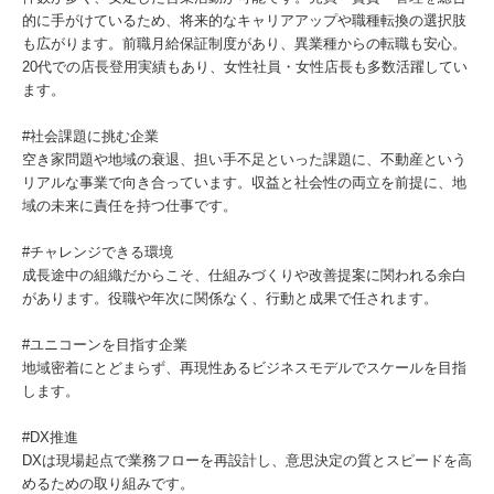
的に手がけているため、将来的なキャリアアップや職種転換の選択肢
も広がります。前職月給保証制度があり、異業種からの転職も安心。
20代での店長登用実績もあり、女性社員・女性店長も多数活躍してい
ます。
#社会課題に挑む企業
空き家問題や地域の衰退、担い手不足といった課題に、不動産という
リアルな事業で向き合っています。収益と社会性の両立を前提に、地
域の未来に責任を持つ仕事です。
#チャレンジできる環境
成長途中の組織だからこそ、仕組みづくりや改善提案に関われる余白
があります。役職や年次に関係なく、行動と成果で任されます。
#ユニコーンを目指す企業
地域密着にとどまらず、再現性あるビジネスモデルでスケールを目指
します。
#DX推進
DXは現場起点で業務フローを再設計し、意思決定の質とスピードを高
めるための取り組みです。