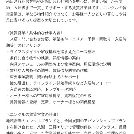
来店されたお客様やお問い合わせ対応を中心に、住まい探しから契
約、入居後まで一貫してサポートする賃貸営業職です。エンクルの賃
貸営業は、単なる物件紹介ではなく、お客様一人ひとりの暮らしや背
景に寄り添った提案を大切にしています。
《賃貸営業の具体的な仕事内容》
・来店・問い合わせ対応、希望条件（エリア・予算・間取り・入居時
期等）のヒアリング
・ライフスタイルや家族構成を踏まえたニーズ整理
・条件に合う物件の検索、詳細情報の案内
・内見スケジュールの調整および物件案内、周辺環境の説明
・賃料や入居条件の調整、賃貸借契約書の作成
・重要事項説明、契約締結までのサポート
・鍵の引渡し、ライフライン開始手続きなど入居時フォロー
・入居後の相談対応、トラブル一次対応
・オーナー様への空室対策提案、賃料設定の相談
・賃貸情報の登録・更新、オーナー様との関係構築
《エンクルの賃貸営業の特徴》
地域密着のエンクルブランドと、全国展開のアパマンショップブラン
ドを掛け合わせ、八潮・三郷エリアで管理物件数トップクラス。反響
件数が多く、安定した営業活動が可能です。売買・賃貸・管理を総合