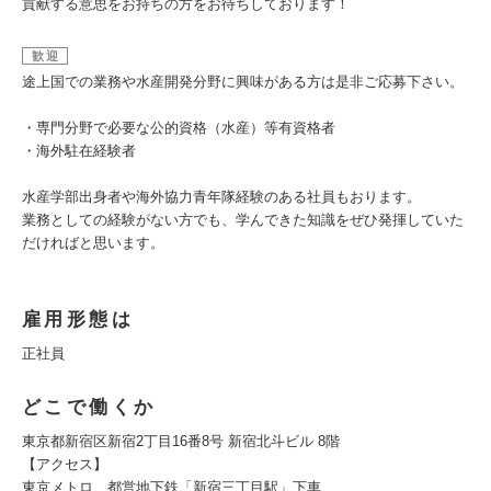
貢献する意思をお持ちの方をお待ちしております！
歓迎
途上国での業務や水産開発分野に興味がある方は是非ご応募下さい。
・専門分野で必要な公的資格（水産）等有資格者
・海外駐在経験者
水産学部出身者や海外協力青年隊経験のある社員もおります。
業務としての経験がない方でも、学んできた知識をぜひ発揮していた
だければと思います。
雇用形態は
正社員
どこで働くか
東京都新宿区新宿2丁目16番8号 新宿北斗ビル 8階
【アクセス】
東京メトロ、都営地下鉄「新宿三丁目駅」下車