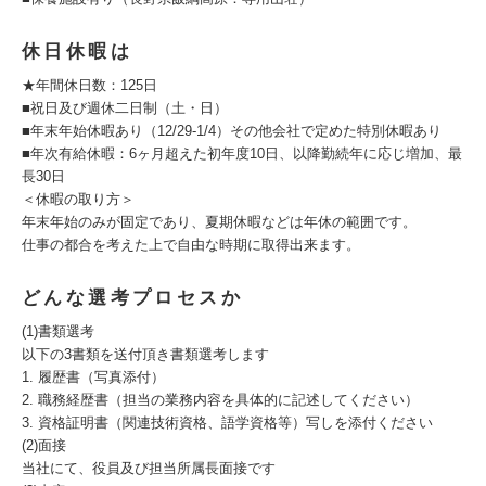
休日休暇は
★年間休日数：125日
■祝日及び週休二日制（土・日）
■年末年始休暇あり（12/29-1/4）その他会社で定めた特別休暇あり
■年次有給休暇：6ヶ月超えた初年度10日、以降勤続年に応じ増加、最
長30日
＜休暇の取り方＞
年末年始のみが固定であり、夏期休暇などは年休の範囲です。
仕事の都合を考えた上で自由な時期に取得出来ます。
どんな選考プロセスか
(1)書類選考
以下の3書類を送付頂き書類選考します
1. 履歴書（写真添付）
2. 職務経歴書（担当の業務内容を具体的に記述してください）
3. 資格証明書（関連技術資格、語学資格等）写しを添付ください
(2)面接
当社にて、役員及び担当所属長面接です