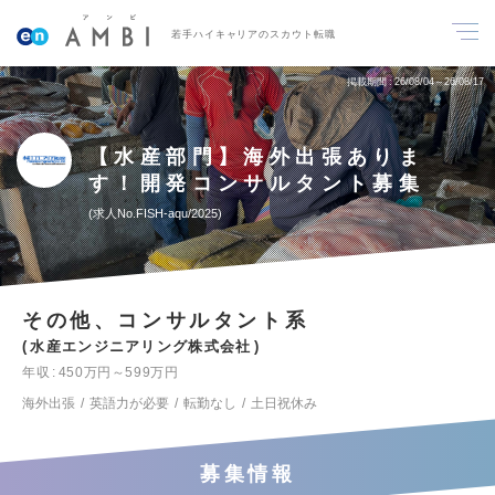
若手ハイキャリアのスカウト転職
掲載期間
26/08/04～26/08/17
【水産部門】海外出張ありま
す！開発コンサルタント募集
求人No.FISH-aqu/2025
その他、コンサルタント系
水産エンジニアリング株式会社
年収
450万円～599万円
海外出張
英語力が必要
転勤なし
土日祝休み
募集情報