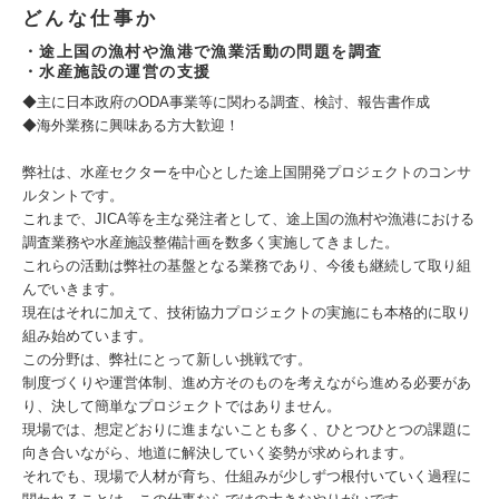
どんな仕事か
・途上国の漁村や漁港で漁業活動の問題を調査
・水産施設の運営の支援
◆主に日本政府のODA事業等に関わる調査、検討、報告書作成
◆海外業務に興味ある方大歓迎！
弊社は、水産セクターを中心とした途上国開発プロジェクトのコンサ
ルタントです。
これまで、JICA等を主な発注者として、途上国の漁村や漁港における
調査業務や水産施設整備計画を数多く実施してきました。
これらの活動は弊社の基盤となる業務であり、今後も継続して取り組
んでいきます。
現在はそれに加えて、技術協力プロジェクトの実施にも本格的に取り
組み始めています。
この分野は、弊社にとって新しい挑戦です。
制度づくりや運営体制、進め方そのものを考えながら進める必要があ
り、決して簡単なプロジェクトではありません。
現場では、想定どおりに進まないことも多く、ひとつひとつの課題に
向き合いながら、地道に解決していく姿勢が求められます。
それでも、現場で人材が育ち、仕組みが少しずつ根付いていく過程に