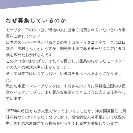
なぜ募集しているのか
モーリタニアのタコは、現地の人には全く消費されていないという事
実をご存じですか？
日本のスーパーで見かけるタコの多くはモーリタニア産で、これは日
本の「中村さん」という方が、開発途上国であるモーリタニアにタコ
漁を広めたおかげなんです。
このタコ漁のおかげで、それまで目ぼしい産業のなかったモーリタニ
アの人々の生活水準が上がりました。
そして日本ではいつでもおいしいタコを食べられるようになりまし
た。
私たち水産エンジニアリングは、中村さんのように開発途上国の水産
業をバックアップし、より豊かな生活ができるように支える仕事をし
ています。
1977年の創立から少人数でやってまいりましたが、海外開発援助に興
味を持つ方は年々少なくなっており、慢性的な人材不足という状況の
中、弊社の水産部門でも将来を担ってくれる方を募集しています。