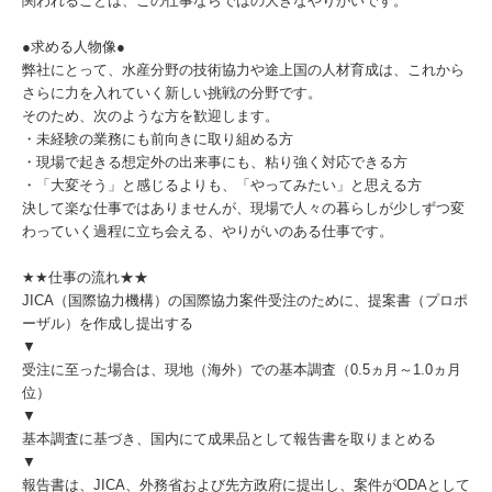
関われることは、この仕事ならではの大きなやりがいです。
●求める人物像●
弊社にとって、水産分野の技術協力や途上国の人材育成は、これから
さらに力を入れていく新しい挑戦の分野です。
そのため、次のような方を歓迎します。
・未経験の業務にも前向きに取り組める方
・現場で起きる想定外の出来事にも、粘り強く対応できる方
・「大変そう」と感じるよりも、「やってみたい」と思える方
決して楽な仕事ではありませんが、現場で人々の暮らしが少しずつ変
わっていく過程に立ち会える、やりがいのある仕事です。
★★仕事の流れ★★
JICA（国際協力機構）の国際協力案件受注のために、提案書（プロポ
ーザル）を作成し提出する
▼
受注に至った場合は、現地（海外）での基本調査（0.5ヵ月～1.0ヵ月
位）
▼
基本調査に基づき、国内にて成果品として報告書を取りまとめる
▼
報告書は、JICA、外務省および先方政府に提出し、案件がODAとして