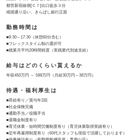
都営新宿線側[Ｃ７]出口徒歩３分
靖国通り沿い、きらぼし銀行正面
勤務時間は
■9:30～17:30（休憩60分含む）
■フレックスタイム制の選択可
■残業月平均20時間程度（実残業代別途支給）
給与はどのくらい貰えるか
年収450万円 ～ 599万円（月給30万円～38万円）
待遇・福利厚生は
■昇給有り／賞与年2回
■社会保険完備
■通勤手当／役職手当
■退職金制度有り
■育児休業・短時間労働制度有り（育児休業取得実績有り）
■定年再雇用制度有り（60代スタッフも現役で活躍しております）
■保養施設有り（長野県飯綱高原：専用山荘）