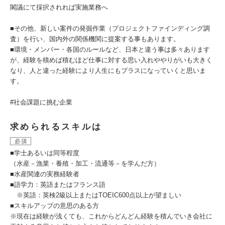
閣議にて採択されれば実施業務へ
■その他、新しい案件の発掘作業（プロジェクトファインディング調
査）を行い、国内外の関係機関に提案する事もあります。
■環境・メンバー・各国のルールなど、日本と違う事は多々あります
が、経験を積めば積むほど仕事に対する思い入れややりがいも大きく
なり、人と違った経験により人生にもプラスになっていくと思いま
す。
#社会課題に挑む企業
求められるスキルは
必須
■学士あるいは同等程度
（水産－漁業・養殖・加工・流通等－を学んだ方）
■水産関連の実務経験者
■語学力：英語またはフランス語
※英語：英検2級以上またはTOEIC600点以上が望ましい
■スキルアップの意思のある方
※現在は経験が浅くても、これからどんどん経験を積んでいき会社に