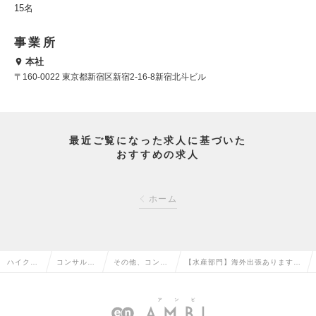
15名
事業所
本社
〒160-0022 東京都新宿区新宿2-16-8新宿北斗ビル
最近ご覧になった求人に基づいた
おすすめの求人
ホーム
ハイクラ
コンサルタ
その他、コンサ
【水産部門】海外出張あります！
ス求人TO
ント系の転
ルタント系の転
開発コンサルタント募集の求人情
P
職
職
報