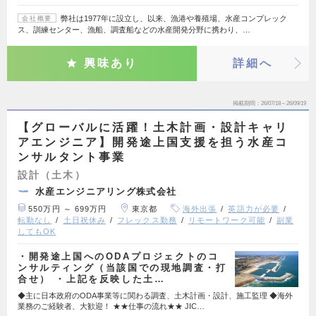
弊社は1977年に設立し、以来、漁港や養殖場、水産コンプレック
会社概要
ス、訓練センター、漁船、調査船などの水産開発分野に携わり、…
興味あり
詳細へ
掲載期間
26/07/18～26/09/19
【グローバルに活躍！土木計画・設計キャリ
アエンジニア】開発途上国支援を担う水産コ
ンサルタント事業
設計（土木）
水産エンジニアリング株式会社
550万円 ～ 699万円
東京都
海外出張
英語力が必要
転勤なし
土日祝休み
フレックス勤務
リモートワーク可能
副業
してもOK
・開発途上国へのODAプロジェクトのコ
ンサルティング（当該国での現地調査・打
合せ） ・上記を反映した土…
◆主に日本政府のODA事業等に関わる調査、土木計画・設計、施工監理 ◆海外
業務のご経験者、大歓迎！ ★★仕事の流れ★★ JIC…