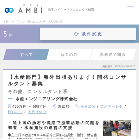
若手ハイキャリアのスカウト転職
水産エンジニアリング株式会社の転職・求人情報一覧
5
条件変更
件
すべて
新着のみ
掲載終了間近
掲載期間
26/08/04～26/08/17
【水産部門】海外出張あります！開発コンサ
ルタント募集
その他、コンサルタント系
水産エンジニアリング株式会社
450万円 ～ 599万円
東京都
海外出張
英語力が必要
転勤なし
土日祝休み
・途上国の漁村や漁港で漁業活動の問題を
調査 ・水産施設の運営の支援
◆主に日本政府のODA事業等に関わる調査、検討、報告書