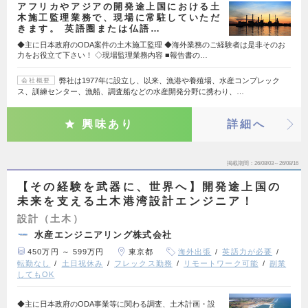
アフリカやアジアの開発途上国における土
木施工監理業務で、現場に常駐していただ
きます。 英語圏または仏語…
◆主に日本政府のODA案件の土木施工監理 ◆海外業務のご経験者は是非そのお
力をお役立て下さい！ ◇現場監理業務内容 ■報告書の…
弊社は1977年に設立し、以来、漁港や養殖場、水産コンプレック
会社概要
ス、訓練センター、漁船、調査船などの水産開発分野に携わり、…
興味あり
詳細へ
掲載期間
26/08/03～26/08/16
【その経験を武器に、世界へ】開発途上国の
未来を支える土木港湾設計エンジニア！
設計（土木）
水産エンジニアリング株式会社
450万円 ～ 599万円
東京都
海外出張
英語力が必要
転勤なし
土日祝休み
フレックス勤務
リモートワーク可能
副業
してもOK
◆主に日本政府のODA事業等に関わる調査、土木計画・設