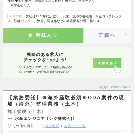
作成 ◆海外業務に興味ある方大歓迎！ 弊社は、水産セクタ
ーを中心とした…
弊社は1977年に設立し、以来、漁港や養殖場、水産コンプレック
会社概要
ス、訓練センター、漁船、調査船などの水産開発分野に携わり、…
興味あり
詳細へ
興味のある求人に
チェックをつけよう!
興味あり
スカウトのマッチング精度があがる!
その求人への合格可能性がわかる!
掲載期間
26/08/04～26/08/17
【業務委託】※海外経験必須※ODA案件の現
場（海外）監理業務（土木）
施工管理（土木）
水産エンジニアリング株式会社
その他の海外
海外出張
英語力が必要