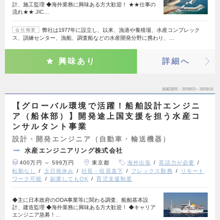
計、施工監理 ◆海外業務に興味ある方大歓迎！ ★★仕事の
流れ★★ JIC…
弊社は1977年に設立し、以来、漁港や養殖場、水産コンプレック
会社概要
ス、訓練センター、漁船、調査船などの水産開発分野に携わり、…
興味あり
詳細へ
掲載期間
26/08/03～26/08/16
【グローバル環境で活躍！船舶設計エンジニ
ア（船体部）】開発途上国支援を担う水産コ
ンサルタント事業
設計・開発エンジニア（自動車・輸送機器）
水産エンジニアリング株式会社
400万円 ～ 599万円
東京都
海外出張
英語力が必要
転勤なし
土日祝休み
社長・役員直下
フレックス勤務
リモート
ワーク可能
副業してもOK
育児支援制度
◆主に日本政府のODA事業等に関わる調査、船舶基本設
計、建造監理 ◆海外業務に興味ある方大歓迎！ ◆キャリア
エンジニア急募！…