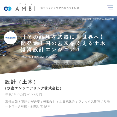
若手ハイキャリアのスカウト転職
掲載期間
26/08/03～26/08/16
【その経験を武器に、世界へ】
開発途上国の未来を支える土木
港湾設計エンジニア！
求人No.FISH-civil-a/2024
設計（土木）
水産エンジニアリング株式会社
年収
450万円～599万円
海外出張
英語力が必要
転勤なし
土日祝休み
フレックス勤務
リモ
ートワーク可能
副業してもOK