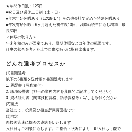
★年間休日数：125日
■祝日及び週休二日制（土・日）
■年末年始休暇あり（12/29-1/4）その他会社で定めた特別休暇あり
■年次有給休暇：6ヶ月超えた初年度10日、以降勤続年に応じ増加、最
長30日
＜休暇の取り方＞
年末年始のみが固定であり、夏期休暇などは年休の範囲です。
仕事の都合を考えた上で自由な時期に取得出来ます。
どんな選考プロセスか
(1)書類選考
以下の3書類を送付頂き書類選考します
1. 履歴書（写真添付）
2. 職務経歴書（担当の業務内容を具体的に記述してください）
3. 資格証明書（関連技術資格、語学資格等）写しを添付ください
(2)面接
当社にて、役員及び担当所属長面接です
(3)内定
面接後迅速に採否の連絡をいたします
入社日はご相談に応じます。ご都合・状況により、即入社も可能で