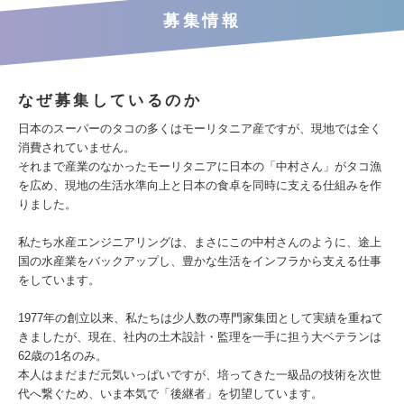
募集情報
なぜ募集しているのか
日本のスーパーのタコの多くはモーリタニア産ですが、現地では全く
消費されていません。
それまで産業のなかったモーリタニアに日本の「中村さん」がタコ漁
を広め、現地の生活水準向上と日本の食卓を同時に支える仕組みを作
りました。
私たち水産エンジニアリングは、まさにこの中村さんのように、途上
国の水産業をバックアップし、豊かな生活をインフラから支える仕事
をしています。
1977年の創立以来、私たちは少人数の専門家集団として実績を重ねて
きましたが、現在、社内の土木設計・監理を一手に担う大ベテランは
62歳の1名のみ。
本人はまだまだ元気いっぱいですが、培ってきた一級品の技術を次世
代へ繋ぐため、いま本気で「後継者」を切望しています。