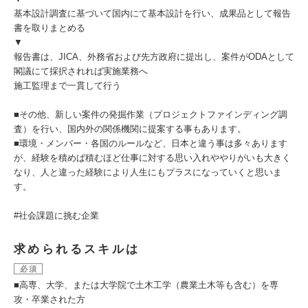
基本設計調査に基づいて国内にて基本設計を行い、成果品として報告
書を取りまとめる
▼
報告書は、JICA、外務省および先方政府に提出し、案件がODAとして
閣議にて採択されれば実施業務へ
施工監理まで一貫して行う
■その他、新しい案件の発掘作業（プロジェクトファインディング調
査）を行い、国内外の関係機関に提案する事もあります。
■環境・メンバー・各国のルールなど、日本と違う事は多々あります
が、経験を積めば積むほど仕事に対する思い入れややりがいも大きく
なり、人と違った経験により人生にもプラスになっていくと思いま
す。
#社会課題に挑む企業
求められるスキルは
必須
■高専、大学、または大学院で土木工学（農業土木等も含む）を専
攻・卒業された方