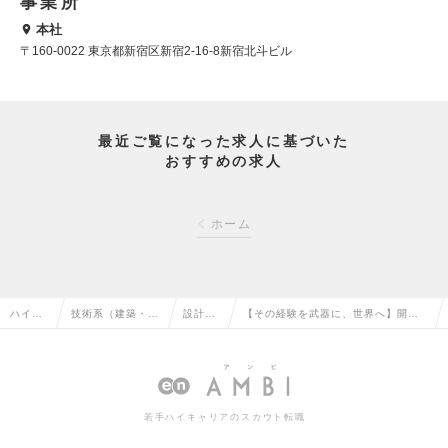
事業所
本社
〒160-0022 東京都新宿区新宿2-16-8新宿北斗ビル
最近ご覧になった求人に基づいた
おすすめの求人
ホーム
ハイク
技術系（建築・設
設計
【その経験を武器に、世界へ】開発
ラス求
備・土木・プラン
（土
途上国の未来を支える土木港湾設計
人TOP
ト）の転職
木）の
エンジニア！の求人情報
転職
若手ハイキャリアのスカウト転職