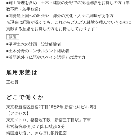
■施工管理を含め、土木・建設の分野での実地経験をお持ちの方（年
数不問・若手歓迎）
■開発途上国への出張や、海外の文化・人々に興味がある方
※現在は経験が浅くても、これからどんどん経験を積んでいき会社に
貢献する意思をお持ちの方をお待ちしております！
歓迎
■港湾土木の計画・設計経験者
■土木分野のコンサルタント経験者
■英語以外（仏語やスペイン語等）の語学力
雇用形態は
正社員
どこで働くか
東京都新宿区新宿2丁目16番8号 新宿北斗ビル 8階
【アクセス】
東京メトロ、都営地下鉄「新宿三丁目駅」下車
都営新宿線側[Ｃ７]出口徒歩３分
靖国通り沿い、きらぼし銀行正面