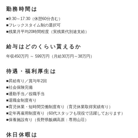
勤務時間は
■9:30～17:30（休憩60分含む）
■フレックスタイム制の選択可
■残業月平均20時間程度（実残業代別途支給）
給与はどのくらい貰えるか
年収450万円 ～ 599万円（月給30万円～38万円）
待遇・福利厚生は
■昇給有り／賞与年2回
■社会保険完備
■通勤手当／役職手当
■退職金制度有り
■育児休業・短時間労働制度有り（育児休業取得実績有り）
■定年再雇用制度有り（60代スタッフも現役で活躍しております）
■保養施設有り（長野県飯綱高原：専用山荘）
休日休暇は