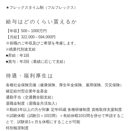
★フレックスタイム制（フルフレックス）
給与はどのくらい貰えるか
【年収】500～1000万円
【月給】322,000～594,000円
※前職のご年収及びご希望を考慮します。
※残業代別途支給
■昇給：年1回
■賞与：年2回（業績に応じて支給）
待遇・福利厚生は
各種社会保険完備（健康保険、厚生年金保険、雇用保険、労災保険）
確定給付型企業年金基金
通勤手当（交通費全額支給）
退職金制度（退職金共済加入）
※勤続1年以上の方が対象 定年65歳 各種研修制度 資格取得支援制度
※試験休暇（試験日＋10日間）＋有給休暇10日間を併せて申請するこ
とで、試験前1ヶ月を休暇にすることが可能
特別報奨制度