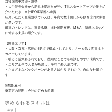
当社国際事業部へ連携
・大手証券会社から新規上場志向が強いIT系スタートアップ企業を紹
介いただき、当社IPO事業部へ連携
紹介いただく企業規模でいえば、年商で数十億円から数百億円の割合
が多いです。
最近のトレンドは、事業承継、海外展開支援、M＆A、新規上場など
に対する支援の紹介です。
【関西エリア】
・大阪・京都・広島の3拠点で構成されており、九州を除く西日本を
カバーしています。
・明るく活気あふれており、些細なことでも相談しやすい環境です。
・エリア全体で80名が所属し、平均年齢38歳です。
・さまざまなバックボーンがある方ばかりですので、自由な社風で
す。
※無期雇用
※変更の範囲：会社の定める範囲
求められるスキルは
必須