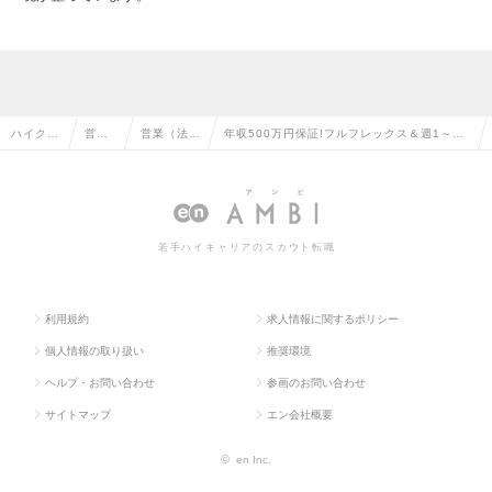
ハイクラ
営業
営業（法人
年収500万円保証!フルフレックス＆週1～2
ス求人T
系の
向け）の転
日在宅勤務OK★金融機関向け法人営業@梅田
OP
転職
職
の求人情報
若手ハイキャリアのスカウト転職
利用規約
求人情報に関するポリシー
個人情報の取り扱い
推奨環境
ヘルプ・お問い合わせ
参画のお問い合わせ
サイトマップ
エン会社概要
©
en Inc.