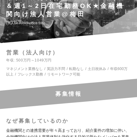
＆週1～2日在宅勤務OK★金融機
関向け法人営業@梅田
求人No.KRAS-office-590
営業（法人向け）
年収
500万円～1049万円
マネジメント業務なし
英語力不問
転勤なし
土日祝休み
年収600万
以上
フレックス勤務
リモートワーク可能
募集情報
なぜ募集しているのか
金融機関との連携需要が年々高まっており、紹介案件の増加に伴い、
金融機関向けの法人営業体制を強化する目的で新たなメンバーを募集