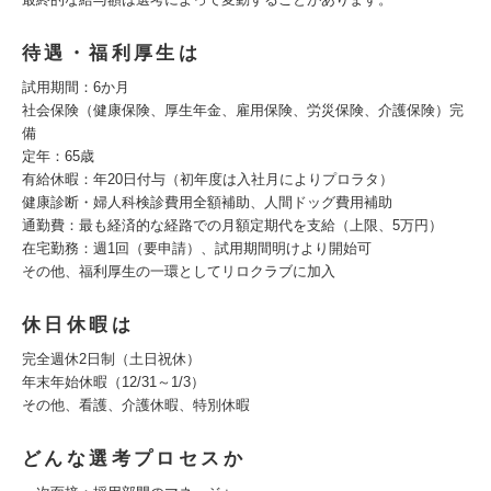
待遇・福利厚生は
試用期間：6か月
社会保険（健康保険、厚生年金、雇用保険、労災保険、介護保険）完
備
定年：65歳
有給休暇：年20日付与（初年度は入社月によりプロラタ）
健康診断・婦人科検診費用全額補助、人間ドッグ費用補助
通勤費：最も経済的な経路での月額定期代を支給（上限、5万円）
在宅勤務：週1回（要申請）、試用期間明けより開始可
その他、福利厚生の一環としてリロクラブに加入
休日休暇は
完全週休2日制（土日祝休）
年末年始休暇（12/31～1/3）
その他、看護、介護休暇、特別休暇
どんな選考プロセスか