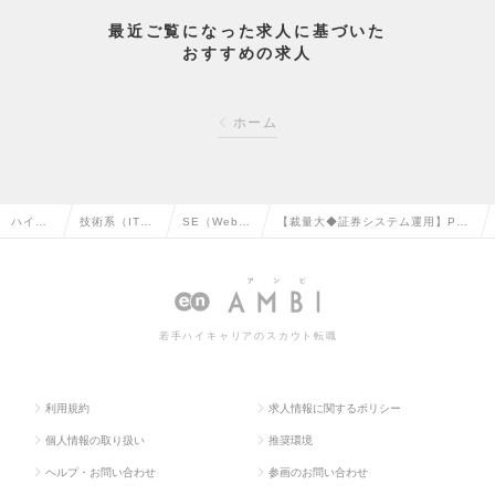
最近ご覧になった求人に基づいた
おすすめの求人
ホーム
ハイク
技術系（IT・
SE（Web・
【裁量大◆証券システム運用】PTS
ラス求
Web・通信
オープン
の成長マーケット／転勤ナシ／リモ
人TOP
系）の転職
系）の転職
ート可の求人情報
若手ハイキャリアのスカウト転職
利用規約
求人情報に関するポリシー
個人情報の取り扱い
推奨環境
ヘルプ・お問い合わせ
参画のお問い合わせ