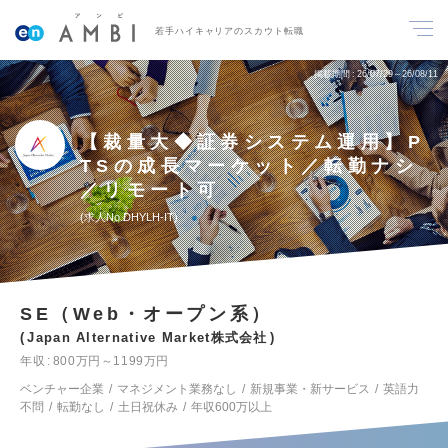
若手ハイキャリアのスカウト転職
掲載期間
26/07/29～26/08/11
【裁量大◆証券システム運用】P
TSの成長マーケット／転勤ナシ
／リモート可
求人No.DHYLH-IT
SE（Web・オープン系）
Japan Alternative Market株式会社
年収
800万円～1199万円
ベンチャー企業
マネジメント業務なし
新規事業・新サービス
英語力
不問
転勤なし
土日祝休み
年収600万以上