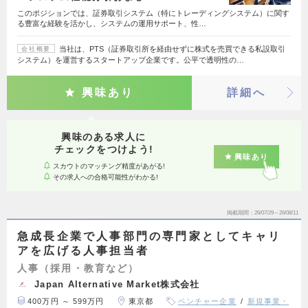
このポジションでは、証券取引システム（特にトレーディングシステム）に関す
る豊富な経験を活かし、システムの運用サポート、性…
当社は、PTS（証券取引所を経由せずに株式を売買できる私設取引
会社概要
システム）を運営するスタートアップ企業です。公平で透明性の…
興味あり
詳細へ
興味のある求人に
チェックをつけよう!
興味あり
スカウトのマッチング精度があがる!
その求人への合格可能性がわかる!
掲載期間
26/07/29～26/08/11
急成長企業で人事部門の専門家としてキャリ
アを広げる人事担当者
人事（採用・教育など）
Japan Alternative Market株式会社
400万円 ～ 599万円
東京都
ベンチャー企業
新規事業・