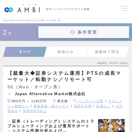
若手ハイキャリアのスカウト転職
Japan Alternative Market株式会社の転職・求人情報一覧
2
条件変更
件
すべて
新着のみ
掲載終了間近
掲載期間
26/07/29～26/08/11
【裁量大◆証券システム運用】PTSの成長マ
ーケット／転勤ナシ／リモート可
SE（Web・オープン系）
Japan Alternative Market株式会社
800万円 ～ 1199万円
東京都
ベンチャー企業
マネジメ
ント業務なし
新規事業・新サービス
英語力不問
転勤なし
土日
祝休み
年収600万以上
・証券（トレーディング）システムのトラ
ブルシューティングおよび運用サポート
・システム性能分析および…