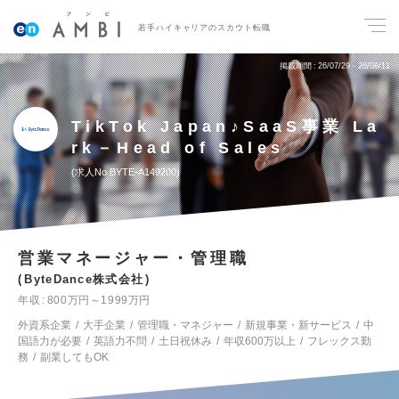
若手ハイキャリアのスカウト転職
掲載期間
26/07/29～26/08/11
TikTok Japan♪SaaS事業 La
rk－Head of Sales
求人No.BYTE-A149200
営業マネージャー・管理職
ByteDance株式会社
年収
800万円～1999万円
外資系企業
大手企業
管理職・マネジャー
新規事業・新サービス
中
国語力が必要
英語力不問
土日祝休み
年収600万以上
フレックス勤
務
副業してもOK