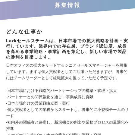
募集情報
どんな仕事か
Larkセールスチームは、日本市場での拡大戦略を計画・実
行しています。業界内での存在感、ブランド認知度、成長
を高める事業戦略・事業計画を策定し、新しい市場で製品
の勝利を目指します。
日本オフィスの拡大をリードするシニアセールスマネージャーを募集
しています。まずは個人貢献者としてご活躍いただきますが、将来的
にはチームリーダーとして組織拡大を担っていただく予定です。
-日本市場における戦略的パートナーシップの構築・管理・拡大
-パートナーとの関係強化を通じ、事業成長に貢献
-日本市場向けの営業戦略立案・実行
-個人貢献者としての業務からスタートし、将来的に小規模チームのリ
ード
-社内外の関係者と連携し、新規機会の創出や業務プロセスの最適化を
推進
-キーパーソンやパートナー企業との折衝・調整・交渉