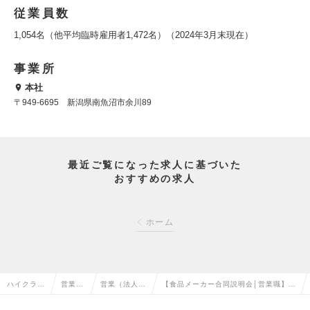
従業員数
1,054名（他平均臨時雇用者1,472名）（2024年3月末現在）
事業所
本社
〒949-6695 新潟県南魚沼市余川89
最近ご覧になった求人に基づいた
おすすめの求人
ホーム
ハイクラス
営業系
営業（法人向
【食品メーカー合同説明会│営業職】説
求人TOP
の転職
け）の転職
明会参加者専用求人の求人情報