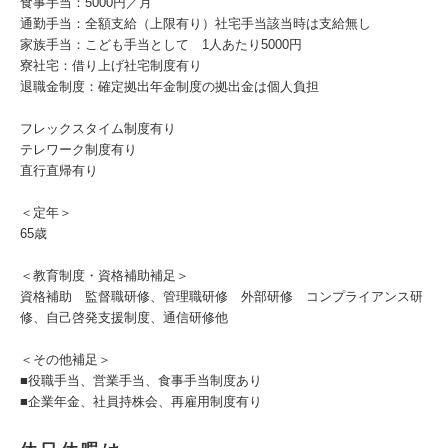
食事手当：5000円／月
通勤手当：全額支給（上限有り）社宅手当該当時は支給無し
家族手当：こども手当として 1人あたり5000円
寮社宅：借り上げ社宅制度有り
退職金制度：確定拠出年金制度の拠出金は個人負担
フレックスタイム制度有り
テレワーク制度有り
直行直帰有り
＜定年＞
65歳
＜教育制度・資格補助補足＞
資格補助 監督職研修、管理職研修 外部研修 コンプライアンス研
修、自己啓発支援制度、通信研修他
＜その他補足＞
■役職手当、営業手当、食事手当制度あり
■企業年金、社員持株会、再雇用制度有り