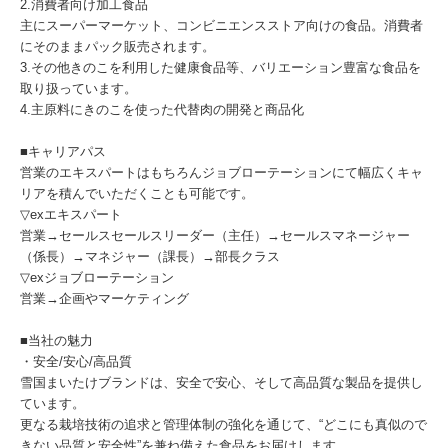
2.消費者向け加工食品
主にスーパーマーケット、コンビニエンスストア向けの食品。消費者
にそのままパック販売されます。
3.その他きのこを利用した健康食品等、バリエーション豊富な食品を
取り扱っています。
4.主原料にきのこを使った代替肉の開発と商品化
■キャリアパス
営業のエキスパートはもちろんジョブローテーションにて幅広くキャ
リアを積んでいただくことも可能です。
▽exエキスパート
営業→セールスセールスリーダー（主任）→セールスマネージャー
（係長）→マネジャー（課長）→部長クラス
▽exジョブローテーション
営業→企画やマーケティング
■当社の魅力
・安全/安心/高品質
雪国まいたけブランドは、安全で安心、そして高品質な製品を提供し
ています。
更なる栽培技術の追求と管理体制の強化を通じて、“どこにも真似ので
きない品質と安全性”を兼ね備えた食品をお届けします。