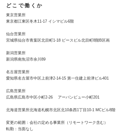
どこで働くか
東京営業所
東京都江東区冬木11-17 イシマビル6階
仙台営業所
宮城県仙台市青葉区北目町1-18 ピースビル北目町8階B区画
新潟営業所
新潟県南魚沼市余川89
名古屋営業所
愛知県名古屋市中区上前津2-14-15 第一住建上前津ビル401
広島営業所
広島県広島市中区小町2-26 アーバンビュー小町201
北海道営業所北海道札幌市北区北10条西1丁目10-1 MCビル8階
変更の範囲：会社の定める事業所（リモートワーク含む）
転勤：当面なし