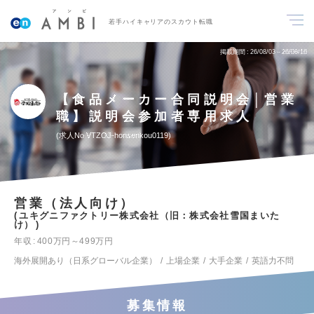
若手ハイキャリアのスカウト転職
掲載期間
26/08/03～26/08/16
【食品メーカー合同説明会│営業
職】説明会参加者専用求人
求人No.VTZOJ-honsenkou0119
営業（法人向け）
ユキグニファクトリー株式会社（旧：株式会社雪国まいた
け）
年収
400万円～499万円
海外展開あり（日系グローバル企業）
上場企業
大手企業
英語力不問
募集情報