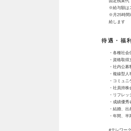
固定残業代（
※給与額は
※月25時
給します
待遇・福
・各種社会
・資格取得
・社内公募
・複線型人
・コミュニ
・社員持株
・リフレッ
・成績優秀
・結婚、出
・年間、半
#テレワー