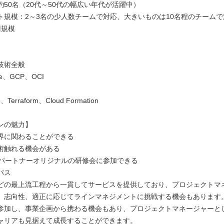
約50名（20代～50代の幅広い年代が活躍中）
ト規模：2～3名の少人数チームで対応、大きいものは10名程のチーム
円規模
】
技術全般
re、GCP、OCI
、Terraform、Cloud Formation
ンの魅力】
界に関わることができる
術触れる機会がある
定パートナーオリジナルの研修会に参加できる
パス
どの最上流工程から一貫してサービスを提供しており、プロジェクトマ
、志向性、適正に応じてラインマネジメントに挑戦する機会もあります
参加し、事業企画から携わる機会もあり、プロジェクトマネージャーと
ャリアも見据えて成長することができます。