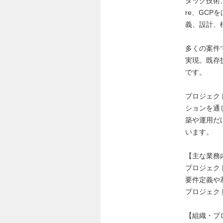
タック技術
re、GC
義、設計、
多くの案件でI
実現。既存
です。
プロジェク
ションを通
築や運用だ
います。
【主な業務
プロジェク
要件定義や
プロジェク
【組織・プ