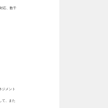
で対応、数千
ネジメント
。
して、また