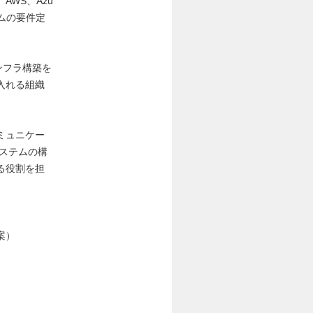
WS、Azu
ムの要件定
インフラ構築を
入れる組織
ミュニケー
ステムの構
る役割を担
案）