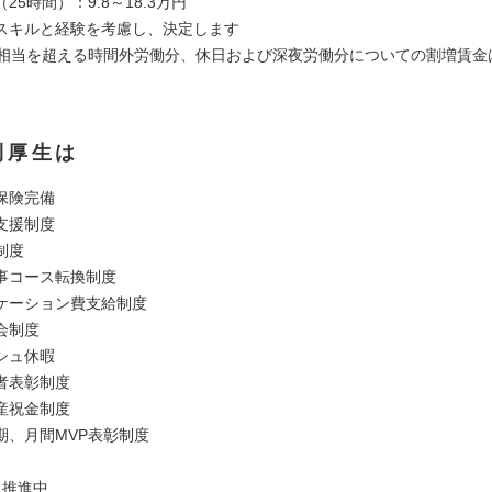
25時間）：9.8～18.3万円
スキルと経験を考慮し、決定します
間相当を超える時間外労働分、休日および深夜労働分についての割増賃金
利厚生は
保険完備
支援制度
制度
事コース転換制度
ケーション費支給制度
会制度
シュ休暇
者表彰制度
産祝金制度
期、月間MVP表彰制度
ク推進中