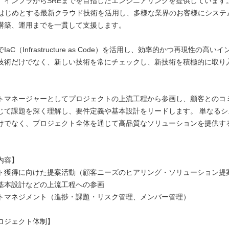
、インフラからSREまでを目指したエンジニアリングを提供しています。A
Pをはじめとする最新クラウド技術を活用し、多様な業界のお客様にシステ
構築、運用までを一貫して支援します。
aC（Infrastructure as Code）を活用し、効率的かつ再現性の高い
技術だけでなく、新しい技術を常にチェックし、新技術を積極的に取り
トマネージャーとしてプロジェクトの上流工程から参画し、顧客とのコ
じて課題を深く理解し、要件定義や基本設計をリードします。 単なるシ
けでなく、プロジェクト全体を通じて高品質なソリューションを提供す
内容】
ト獲得に向けた提案活動（顧客ニーズのヒアリング・ソリューション提
基本設計などの上流工程への参画
トマネジメント（進捗・課題・リスク管理、メンバー管理）
ロジェクト体制】