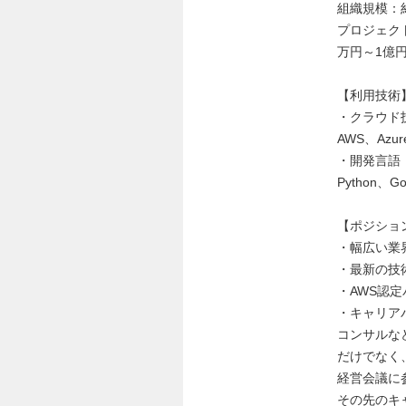
組織規模：
プロジェク
万円～1億
【利用技術
・クラウド
AWS、Azu
・開発言語
Python、Go
【ポジショ
・幅広い業
・最新の技
・AWS認
・キャリア
コンサルな
だけでなく
経営会議に
その先のキ