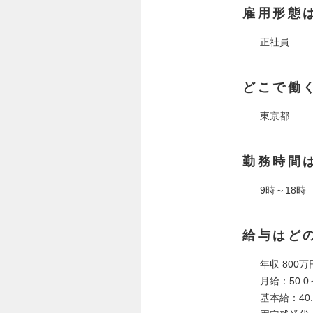
雇用形態
正社員
どこで働
東京都
勤務時間
9時～18時
給与はど
年収 800万
月給：50.0
基本給：40.