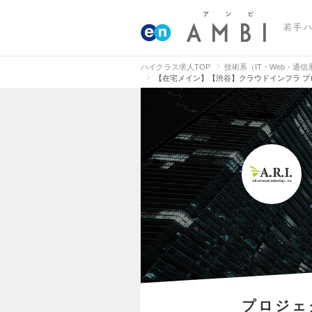
若手
ハイクラス求人TOP
技術系（IT・Web・通
【在宅メイン】【渋谷】クラウドインフラ プ
プロジェ