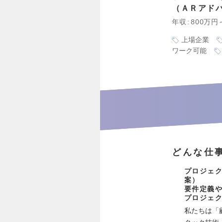
ＡＲアド
年収
800万円
上場企業
ワーク可能
どんな仕
プロジェ
案）
要件定義
プロジェ
私たちは「