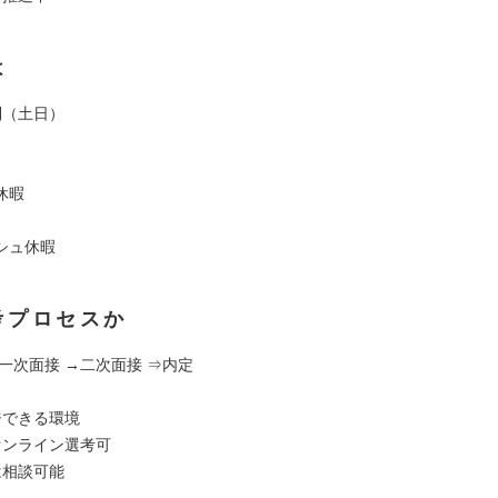
は
制（土日）
休暇
シュ休暇
考プロセスか
一次面接 →二次面接 ⇒内定
ジできる環境
オンライン選考可
は相談可能