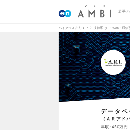
若手
ハイクラス求人TOP
技術系（IT・Web・通
データベ
ＡＲアド
年収
450万円