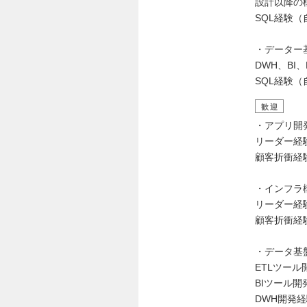
設計以降の
SQL経験
・データー
DWH、BI
SQL経験
歓迎
・アプリ開
リーダー経
顧客折衝経
・インフラ
リーダー経
顧客折衝経
・データ基
ETLツール
BIツール開
DWH開発