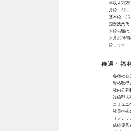
年収 450万
月給：32.1
基本給：25.
固定残業代（
※給与額は
※月25時
給します
待遇・福
・各種社会
・資格取得
・社内公募
・複線型人
・コミュニ
・社員持株
・リフレッ
・成績優秀