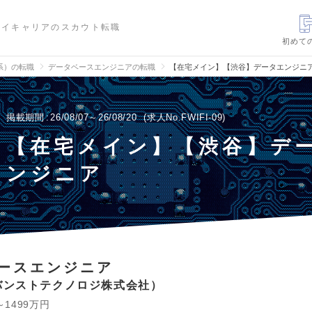
ハイキャリアのスカウト転職
初めて
信系）の転職
データベースエンジニアの転職
【在宅メイン】【渋谷】データエンジニ
掲載期間
26/08/07～26/08/20
求人No.FWIFI-09
【在宅メイン】【渋谷】デ
ンジニア
ースエンジニア
バンストテクノロジ株式会社
～1499万円