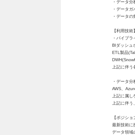
・データ分
・データガ
・データの
【利用技術
・パイプラ
BIダッシュボー
ETL製品(Tale
DWH(Snowfl
上記に伴う
・データ分
AWS、Az
上記に属し
上記に伴う
【ポジショ
最新技術に
データ領域