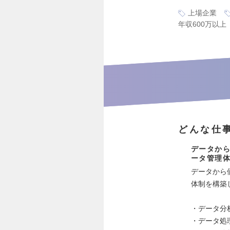
上場企業
年収600万以上
どんな仕
データか
ータ管理
データから
体制を構築
・データ分
・データ処