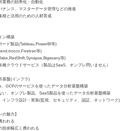
析業務の効率化・自動化
バナンス、マスターデータ管理などの推進
集積と活用のための人材育成
】
イン構築
ド製品(Tableau,PowerBI等)
nd,trocco,Fivetran等)
ake,RedShift,Synapse,Bigwuery等)
各種クラウドサービス（製品はSaaS、オンプレ問いません）
析基盤(インフラ)
ure、GCPのサービスを使ったデータ分析基盤構築
ない、オンプレ製品、SaaS製品を使ったデータ分析基盤構築
、インフラ設計・実装(監視、セキュリティ、認証、ネットワーク)
ンの魅力】
携われる
の技術幅広く携われる