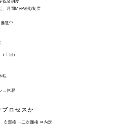
産祝金制度
期、月間MVP表彰制度
ク推進中
は
制（土日）
休暇
シュ休暇
考プロセスか
一次面接 →二次面接 ⇒内定