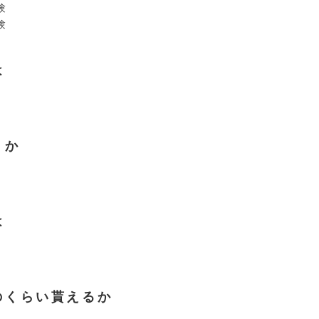
験
験
は
くか
は
のくらい貰えるか