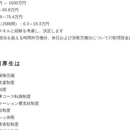
円 ～ 1500万円
～93.8万円
9～75.4万円
25時間）：6.3～18.3万円
スキルと経験を考慮し、決定します
間相当を超える時間外労働分、休日および深夜労働分についての割増賃金
利厚生は
保険完備
支援制度
制度
事コース転換制度
ケーション費支給制度
会制度
シュ休暇
者表彰制度