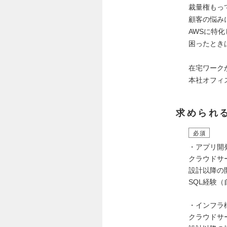
裁量権もっ
顧客の悩み
AWSに特
困ったとき
在宅ワーク
本社オフィ
求められ
必須
・アプリ開
クラウドサ
設計以降の
SQL経験
・インフラ
クラウドサ