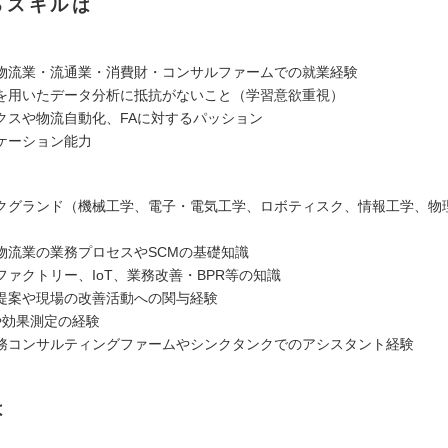
るスキルは
物流業・流通業・消費財・コンサルファームでの就業経験
を用いたデータ分析に抵抗がないこと（学習意欲重視）
クスや物流自動化、FAに対するパッション
ケーション能力
クグランド（機械工学、電子・電気工学、ロボティスク、情報工学、物
物流業の業務プロセスやSCMの基礎知識
ファクトリー、IoT、業務改善・BPR等の知識
提案や現場の改善活動への関与経験
や効果測定の経験
務コンサルティングファームやシンクタンクでのアシスタント経験
は