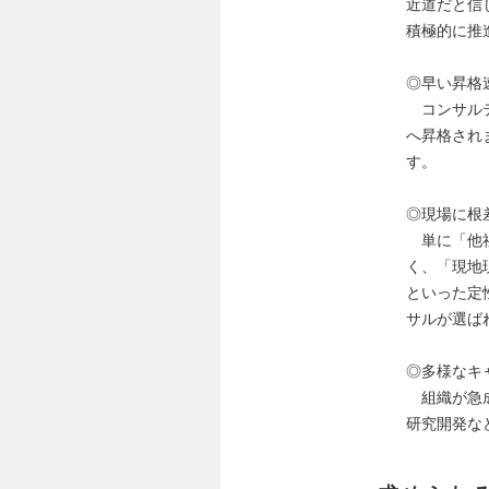
近道だと信
積極的に推
◎早い昇格
コンサルテ
へ昇格され
す。
◎現場に根
単に「他社
く、「現地
といった定
サルが選ば
◎多様なキ
組織が急成
研究開発な