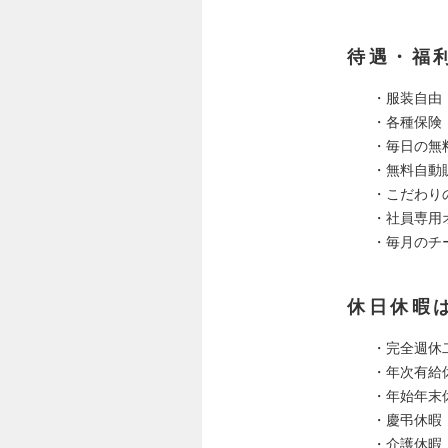
待遇・福
・服装自由
・各種保険
・毎日の無
・無料自動
・こだわり
・社員専用
・毎月のチ
休日休暇
・完全週休
・年次有給
・年始年末
・慶弔休暇
・介護休暇