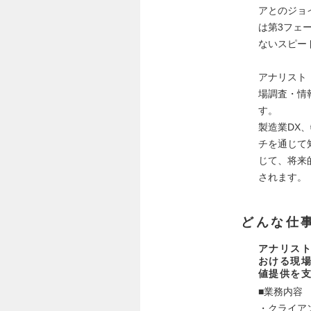
アとのジョイン
は第3フェ
ないスピー
アナリスト
場調査・情
す。
製造業DX
チを通じて
じて、将来
されます。
どんな仕
アナリス
おける現
値提供を
■業務内容
・クライア