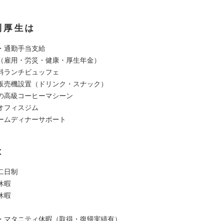
利厚生は
・通勤手当支給
（雇用・労災・健康・厚生年金）
料ランチビュッフェ
販売機設置（ドリンク・スナック）
の高級コーヒーマシーン
オフィスジム
ームディナーサポート
は
二日制
休暇
休暇
・マタニティ休暇（取得・復帰実績有）