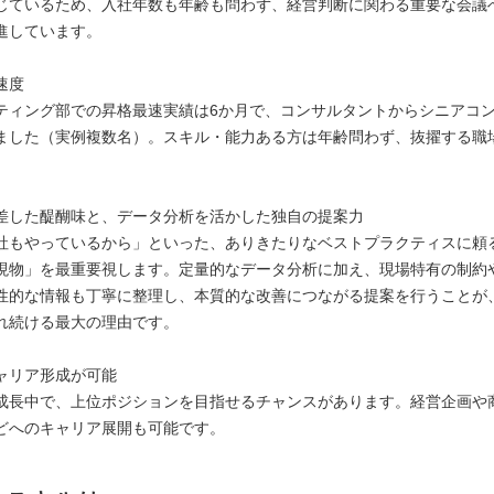
じているため、入社年数も年齢も問わず、経営判断に関わる重要な会議
進しています。
速度
ィング部での昇格最速実績は6か月で、コンサルタントからシニアコ
ました（実例複数名）。スキル・能力ある方は年齢問わず、抜擢する職
差した醍醐味と、データ分析を活かした独自の提案力
もやっているから」といった、ありきたりなベストプラクティスに頼
現物」を最重要視します。定量的なデータ分析に加え、現場特有の制約
性的な情報も丁寧に整理し、本質的な改善につながる提案を行うことが、M
れ続ける最大の理由です。
ャリア形成が可能
長中で、上位ポジションを目指せるチャンスがあります。経営企画や
どへのキャリア展開も可能です。