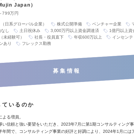
jin Japan
～799万円
り（日系グローバル企業）
株式公開準備
ベンチャー企業
勤なし
土日祝休み
3,000万円以上資金調達済
1億円以上資
（未経験可）
社長・役員直下
年収600万以上
インセンテ
ンあり
フレックス勤務
募集情報
しているのか
による増員。
厚い信頼と強い要望をいただき、2023年7月に第1期コンサルティング
半年間で、コンサルティング事業の好評と好調により、2024年1月には