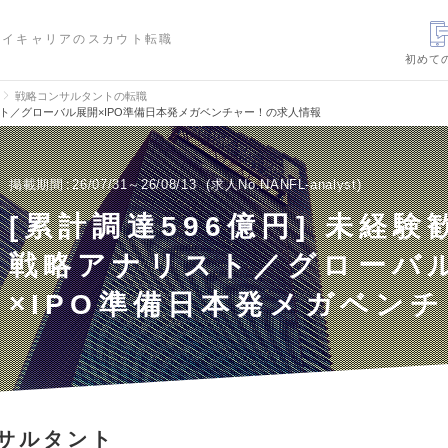
ハイキャリアのスカウト転職
初めて
戦略コンサルタントの転職
リスト／グローバル展開×IPO準備日本発メガベンチャー！の求人情報
掲載期間
26/07/31～26/08/13
求人No.NANFL-analyst
[累計調達596億円] 未経験
戦略アナリスト／グローバ
×IPO準備日本発メガベン
サルタント