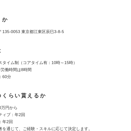
くか
35-0053 東京都江東区辰巳3-8-5
は
スタイム制（コアタイム有：10時～15時）
準労働時間は8時間
60分
のくらい貰えるか
0万円から
ティブ：年2回
：年2回
考を通じて、ご経験・スキルに応じて決定します。