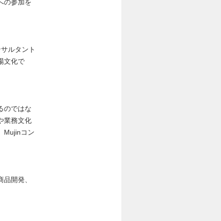
への参加を
ンサルタント
場文化で
るのではな
や業務文化
ujinコン
商品開発、