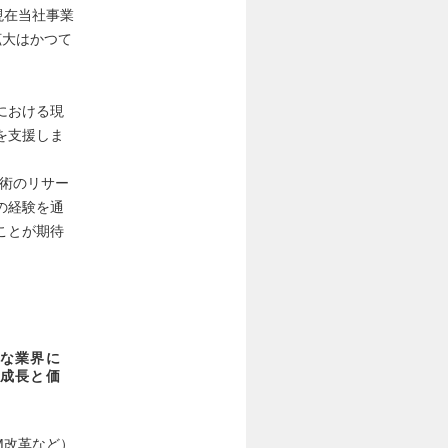
、現在当社事業
拡大はかつて
における現
を支援しま
技術のリサー
の経験を通
ことが期待
な業界に
成長と価
M改革など）