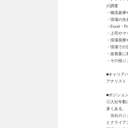
の調査
・物流倉庫
・現場の生
・Excel
・上司やマ
・現場視察
・現場での
・改善案に
・その他ジ
■キャリア
アナリスト
■ポジショ
◎入社年数
多くある。
当社のジュ
とクライア