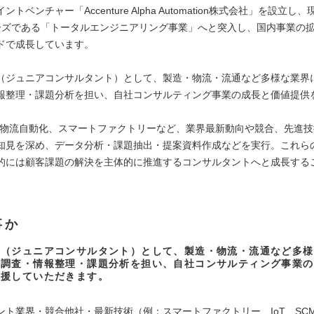
トベンチャー「Accenture Alpha Automation株式会社」を設立し
ーズである「トータルエンジニアリング事業」へと突入し、国内事業の
ドで成長しています。
（ジュニアコンサルタント）として、製造・物流・流通など多様な業界
報整理・課題分析を担い、自社コンサルティング事業の成長と価値提供
、物流自動化、スマートファクトリーなど、業界最新動向や競合、先進
知見を深め、データ分析・課題抽出・提案資料作成などを実行。これら
的には顧客課題の解決を主体的に推進するコンサルタントへと成長する
事か
ト（ジュニアコンサルタント）として、製造・物流・流通など多様
場調査・情報整理・課題分析を担い、自社コンサルティング事業の
支援していただきます。
ント業界・競合他社・最新技術（例：スマートファクトリー、IoT、SC