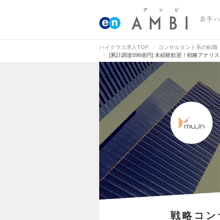
若手
ハイクラス求人TOP
コンサルタント系の転職
[累計調達596億円] 未経験歓迎！戦略アナ
戦略コン