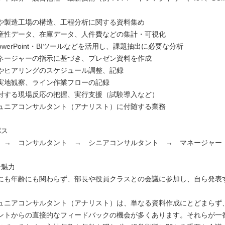
や製造工場の構造、工程分析に関する資料集め
産性データ、在庫データ、人件費などの集計・可視化
・PowerPoint・BIツールなどを活用し、課題抽出に必要な分析
ネージャーの指示に基づき、プレゼン資料を作成
やヒアリングのスケジュール調整、記録
実地観察、ライン作業フローの記録
対する現場反応の把握、実行支援（試験導入など）
ュニアコンサルタント（アナリスト）に付随する業務
パス
 → コンサルタント → シニアコンサルタント → マネージャー
ン魅力
にも年齢にも関わらず、部長や役員クラスとの会議に参加し、自ら発表
ニアコンサルタント（アナリスト）は、単なる資料作成にとどまらず
ントからの直接的なフィードバックの機会が多くあります。それらが一