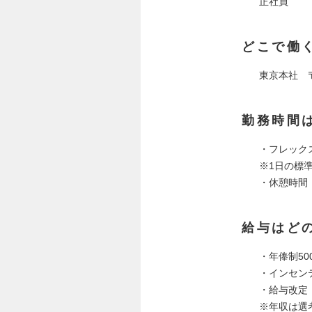
正社員
どこで働
東京本社 〒1
勤務時間
・フレック
※1日の標
・休憩時間：
給与はど
・年俸制50
・インセン
・給与改定
※年収は選