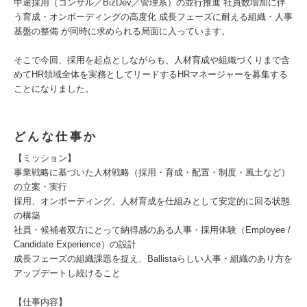
中途採用（コンサル／BizDev／管理系）の並行推進 社員数増加に伴
う育成・オンボーディングの高度化 成長フェーズに耐える組織・人事
基盤の整備 が同時に求められる局面に入っています。
そこで今回、採用を起点としながらも、人材育成や組織づくりまで含
めてHR領域全体を実務としてリードするHRマネージャーを募集する
ことになりました。
どんな仕事か
【ミッション】
事業戦略に基づいた人材戦略（採用・育成・配置・制度・風土など）
の立案・実行
採用、オンボーディング、人材育成を仕組みとして安定的に回る状態
の構築
社員・候補者双方にとって納得感のある人事・採用体験（Employee /
Candidate Experience）の設計
成長フェーズの組織課題を捉え、Ballistaらしい人事・組織のあり方を
アップデートし続けること
【仕事内容】