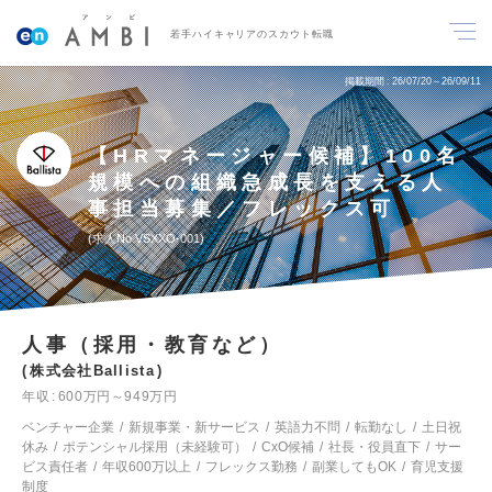
若手ハイキャリアのスカウト転職
掲載期間
26/07/20～26/09/11
【HRマネージャー候補】100名
規模への組織急成長を支える人
事担当募集／フレックス可
求人No.VSXXO-001
人事（採用・教育など）
株式会社Ballista
年収
600万円～949万円
ベンチャー企業
新規事業・新サービス
英語力不問
転勤なし
土日祝
休み
ポテンシャル採用（未経験可）
CxO候補
社長・役員直下
サー
ビス責任者
年収600万以上
フレックス勤務
副業してもOK
育児支援
制度