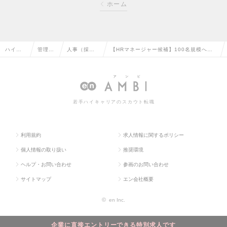
ホーム
ハイク
管理部
人事（採
【HRマネージャー候補】100名規模への
ラス求
門系の
用・教育な
組織急成長を支える人事担当募集／フレッ
人TOP
転職
ど）の転職
クス可の求人情報
若手ハイキャリアのスカウト転職
利用規約
求人情報に関するポリシー
個人情報の取り扱い
推奨環境
ヘルプ・お問い合わせ
参画のお問い合わせ
サイトマップ
エン会社概要
©
en Inc.
企業に直接エントリーできる特別求人です