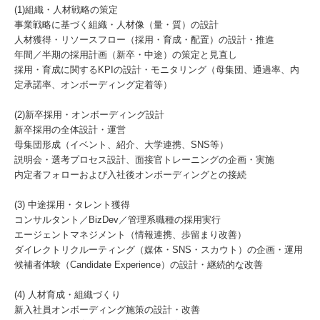
(1)組織・人材戦略の策定
事業戦略に基づく組織・人材像（量・質）の設計
人材獲得・リソースフロー（採用・育成・配置）の設計・推進
年間／半期の採用計画（新卒・中途）の策定と見直し
採用・育成に関するKPIの設計・モニタリング（母集団、通過率、内
定承諾率、オンボーディング定着等）
(2)新卒採用・オンボーディング設計
新卒採用の全体設計・運営
母集団形成（イベント、紹介、大学連携、SNS等）
説明会・選考プロセス設計、面接官トレーニングの企画・実施
内定者フォローおよび入社後オンボーディングとの接続
(3) 中途採用・タレント獲得
コンサルタント／BizDev／管理系職種の採用実行
エージェントマネジメント（情報連携、歩留まり改善）
ダイレクトリクルーティング（媒体・SNS・スカウト）の企画・運用
候補者体験（Candidate Experience）の設計・継続的な改善
(4) 人材育成・組織づくり
新入社員オンボーディング施策の設計・改善