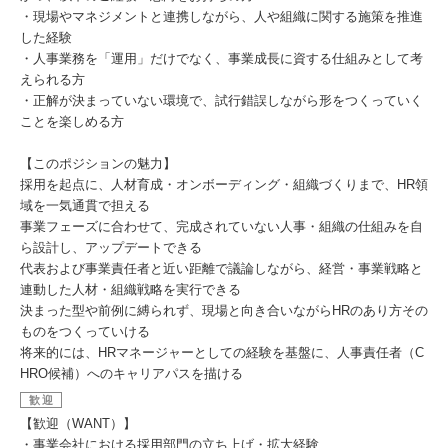
・現場やマネジメントと連携しながら、人や組織に関する施策を推進
した経験
・人事業務を「運用」だけでなく、事業成長に資する仕組みとして考
えられる方
・正解が決まっていない環境で、試行錯誤しながら形をつくっていく
ことを楽しめる方
【このポジションの魅力】
採用を起点に、人材育成・オンボーディング・組織づくりまで、HR領
域を一気通貫で担える
事業フェーズに合わせて、完成されていない人事・組織の仕組みを自
ら設計し、アップデートできる
代表および事業責任者と近い距離で議論しながら、経営・事業戦略と
連動した人材・組織戦略を実行できる
決まった型や前例に縛られず、現場と向き合いながらHRのあり方その
ものをつくっていける
将来的には、HRマネージャーとしての経験を基盤に、人事責任者（C
HRO候補）へのキャリアパスを描ける
歓迎
【歓迎（WANT）】
・事業会社における採用部門の立ち上げ・拡大経験