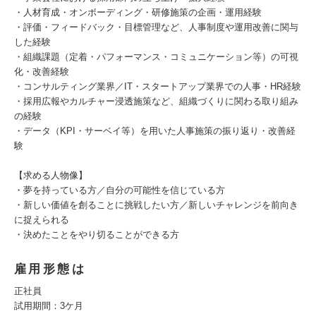
・人材育成・オンボーディング・研修施策の企画・運用経験
・評価・フィードバック・目標管理など、人事制度や運用改善に関与
した経験
・組織課題（定着・パフォーマンス・コミュニケーション等）の可視
化・改善経験
・コンサルティング業界／IT・スタートアップ業界での人事・HR経験
・採用広報やカルチャー浸透施策など、組織づくりに関わる取り組み
の経験
・データ（KPI・サーベイ等）を用いた人事施策の振り返り・改善経
験
【求める人物像】
・夢を持っている方／自分の可能性を信じている方
・新しい価値を創ることに挑戦したい方／新しいチャレンジを前向き
に捉えられる
・決めたことをやり切ることができる方
雇用形態は
正社員
試用期間：3ケ月