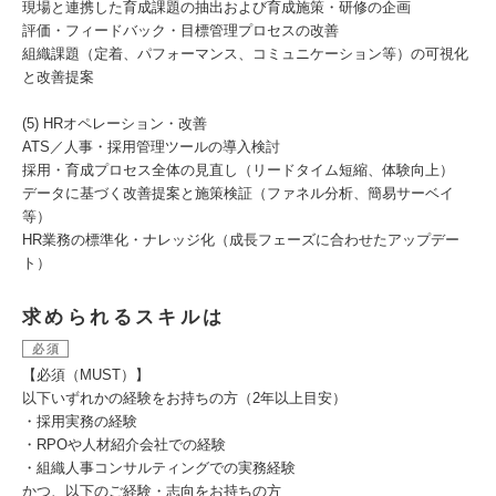
現場と連携した育成課題の抽出および育成施策・研修の企画
評価・フィードバック・目標管理プロセスの改善
組織課題（定着、パフォーマンス、コミュニケーション等）の可視化
と改善提案
(5) HRオペレーション・改善
ATS／人事・採用管理ツールの導入検討
採用・育成プロセス全体の見直し（リードタイム短縮、体験向上）
データに基づく改善提案と施策検証（ファネル分析、簡易サーベイ
等）
HR業務の標準化・ナレッジ化（成長フェーズに合わせたアップデー
ト）
求められるスキルは
必須
【必須（MUST）】
以下いずれかの経験をお持ちの方（2年以上目安）
・採用実務の経験
・RPOや人材紹介会社での経験
・組織人事コンサルティングでの実務経験
かつ、以下のご経験・志向をお持ちの方