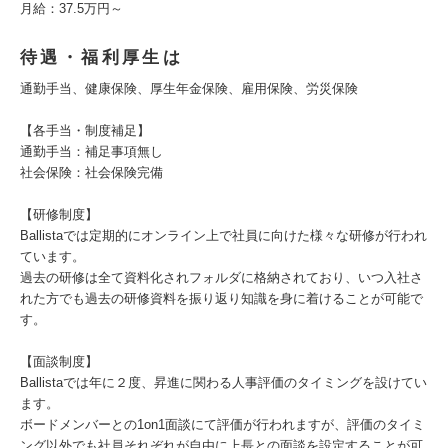
月給：37.5万円～
待遇・福利厚生は
通勤手当、健康保険、厚生年金保険、雇用保険、労災保険
【各手当・制度補足】
通勤手当：補足事項無し
社会保険：社会保険完備
【研修制度】
Ballistaでは定期的にオンライン上で社員に向けた様々な研修が行われ
ています。
過去の研修は全て資料化されフォルダに格納されており、いつ入社さ
れた方でも過去の研修資料を振り返り知識を身に着けることが可能で
す。
【面談制度】
Ballistaでは年に２度、昇進に関わる人事評価のタイミングを設けてい
ます。
ボードメンバーとの1on1面談にて評価が行われますが、評価のタイミ
ング以外でも社員それぞれが自由に上長との面談を設定することが可