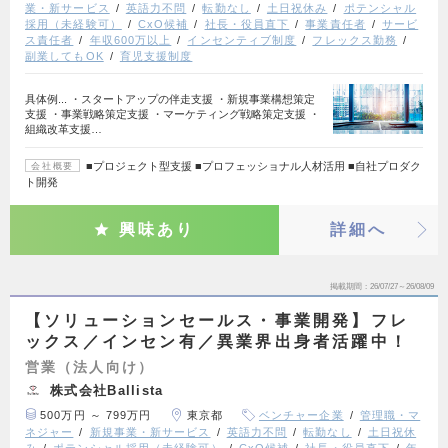
業・新サービス
英語力不問
転勤なし
土日祝休み
ポテンシャル
採用（未経験可）
CxO候補
社長・役員直下
事業責任者
サービ
ス責任者
年収600万以上
インセンティブ制度
フレックス勤務
副業してもOK
育児支援制度
具体例... ・スタートアップの伴走支援 ・新規事業構想策定
支援 ・事業戦略策定支援 ・マーケティング戦略策定支援 ・
組織改革支援…
■プロジェクト型支援 ■プロフェッショナル人材活用 ■自社プロダク
会社概要
ト開発
興味あり
詳細へ
掲載期間
26/07/27～26/08/09
【ソリューションセールス・事業開発】フレ
ックス／インセン有／異業界出身者活躍中！
営業（法人向け）
株式会社Ballista
500万円 ～ 799万円
東京都
ベンチャー企業
管理職・マ
ネジャー
新規事業・新サービス
英語力不問
転勤なし
土日祝休
み
ポテンシャル採用（未経験可）
CxO候補
社長・役員直下
年