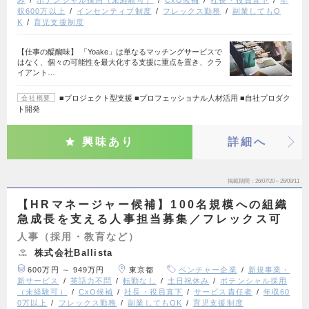
収600万以上
インセンティブ制度
フレックス勤務
副業してもO
K
育児支援制度
【仕事の醍醐味】 「Yoake」は単なるマッチングサービスで
はなく、個々の可能性を最大化する支援に重点を置き、クラ
イアント…
■プロジェクト型支援 ■プロフェッショナル人材活用 ■自社プロダク
会社概要
ト開発
興味あり
詳細へ
掲載期間
26/07/20～26/09/11
【HRマネージャー候補】100名規模への組織
急成長を支える人事担当募集／フレックス可
人事（採用・教育など）
株式会社Ballista
600万円 ～ 949万円
東京都
ベンチャー企業
新規事業・
新サービス
英語力不問
転勤なし
土日祝休み
ポテンシャル採用
（未経験可）
CxO候補
社長・役員直下
サービス責任者
年収60
0万以上
フレックス勤務
副業してもOK
育児支援制度