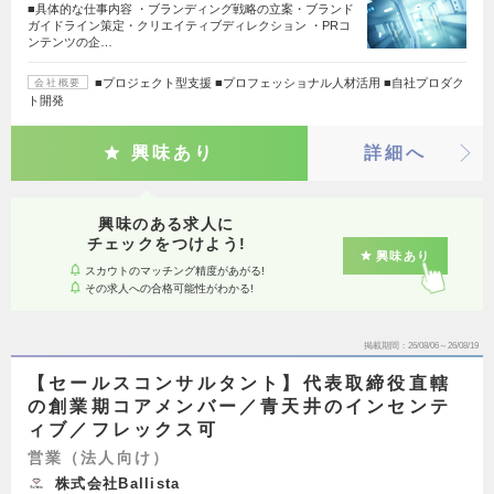
■具体的な仕事内容 ・ブランディング戦略の立案・ブランド
ガイドライン策定・クリエイティブディレクション ・PRコ
ンテンツの企…
■プロジェクト型支援 ■プロフェッショナル人材活用 ■自社プロダク
会社概要
ト開発
興味あり
詳細へ
興味のある求人に
チェックをつけよう!
興味あり
スカウトのマッチング精度があがる!
その求人への合格可能性がわかる!
掲載期間
26/08/06～26/08/19
【セールスコンサルタント】代表取締役直轄
の創業期コアメンバー／青天井のインセンテ
ィブ／フレックス可
営業（法人向け）
株式会社Ballista