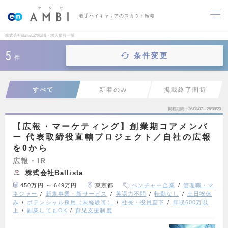
若手ハイキャリアのスカウト転職
株式会社Ballistaの転職・求人情報一覧
5
条件変更
件
すべて
新着のみ
掲載終了間近
掲載期間
26/08/07～26/08/20
【広報・マーケティング】創業期コアメンバ
ー 代表取締役直轄プロジェクト／自社の広報
を0から
広報・IR
株式会社Ballista
450万円 ～ 649万円
東京都
ベンチャー企業
管理職・マ
ネジャー
新規事業・新サービス
英語力不問
転勤なし
土日祝休
み
ポテンシャル採用（未経験可）
社長・役員直下
年収600万以
上
副業してもOK
育児支援制度