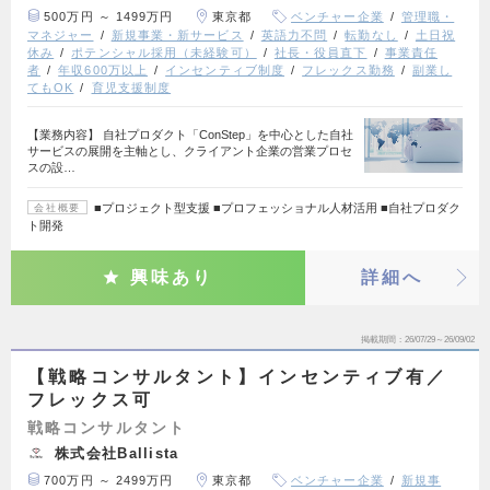
500万円 ～ 1499万円
東京都
ベンチャー企業
管理職・
マネジャー
新規事業・新サービス
英語力不問
転勤なし
土日祝
休み
ポテンシャル採用（未経験可）
社長・役員直下
事業責任
者
年収600万以上
インセンティブ制度
フレックス勤務
副業し
てもOK
育児支援制度
【業務内容】 自社プロダクト「ConStep」を中心とした自社
サービスの展開を主軸とし、クライアント企業の営業プロセ
スの設…
■プロジェクト型支援 ■プロフェッショナル人材活用 ■自社プロダク
会社概要
ト開発
興味あり
詳細へ
掲載期間
26/07/29～26/09/02
【戦略コンサルタント】インセンティブ有／
フレックス可
戦略コンサルタント
株式会社Ballista
700万円 ～ 2499万円
東京都
ベンチャー企業
新規事